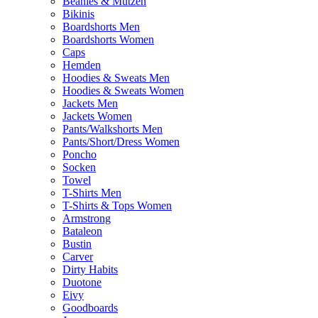
Beanies & Mützen
Bikinis
Boardshorts Men
Boardshorts Women
Caps
Hemden
Hoodies & Sweats Men
Hoodies & Sweats Women
Jackets Men
Jackets Women
Pants/Walkshorts Men
Pants/Short/Dress Women
Poncho
Socken
Towel
T-Shirts Men
T-Shirts & Tops Women
Armstrong
Bataleon
Bustin
Carver
Dirty Habits
Duotone
Eivy
Goodboards