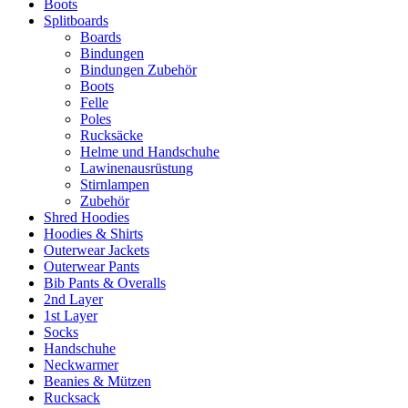
Boots
Splitboards
Boards
Bindungen
Bindungen Zubehör
Boots
Felle
Poles
Rucksäcke
Helme und Handschuhe
Lawinenausrüstung
Stirnlampen
Zubehör
Shred Hoodies
Hoodies & Shirts
Outerwear Jackets
Outerwear Pants
Bib Pants & Overalls
2nd Layer
1st Layer
Socks
Handschuhe
Neckwarmer
Beanies & Mützen
Rucksack