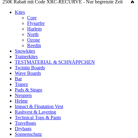
250€ Rabatt
mit Code
XRC-RECURVE
- Nur begrenzte Zeit 🔥
Kites
Core
Flysurfer
Harlem
North
Ozone
Reedin
Snowkites
Trainerkites
TESTMATERIAL & SCHNÄPPCHEN
Twintip Boards
Wave Boards
Bar
Trapez
Pads & Straps
Neopren
Helme
Impact & Floatation Vest
Rashvest & Layering
Technical Tops & Pants
Travelbags
Drybags
Sonnenschutz