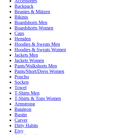
Accessories
Backpack
Beanies & Mützen
Bikinis
Boardshorts Men
Boardshorts Women
Caps
Hemden
Hoodies & Sweats Men
Hoodies & Sweats Women
Jackets Men
Jackets Women
Pants/Walkshorts Men
Pants/Short/Dress Women
Poncho
Socken
Towel
T-Shirts Men
T-Shirts & Tops Women
Armstrong
Bataleon
Bustin
Carver
Dirty Habits
Eivy