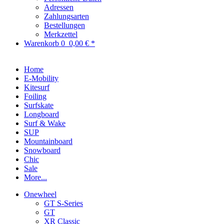
Adressen
Zahlungsarten
Bestellungen
Merkzettel
Warenkorb
0
0,00 € *
Home
E-Mobility
Kitesurf
Foiling
Surfskate
Longboard
Surf & Wake
SUP
Mountainboard
Snowboard
Chic
Sale
More...
Onewheel
GT S-Series
GT
XR Classic