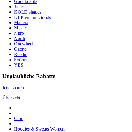
Goodboards
Jones
KOLD shapes
L1 Premium Goods
Manera
Mystic
Nitro
North
Onewheel
Ozone
Reedin
Soöruz
YES.
Unglaubliche Rabatte
Jetzt sparen
Übersicht
Chic
Hoodies & Sweats Women