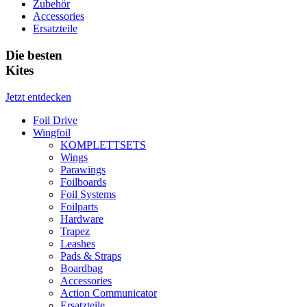
Zubehör
Accessories
Ersatzteile
Die besten
Kites
Jetzt entdecken
Foil Drive
Wingfoil
KOMPLETTSETS
Wings
Parawings
Foilboards
Foil Systems
Foilparts
Hardware
Trapez
Leashes
Pads & Straps
Boardbag
Accessories
Action Communicator
Ersatzteile