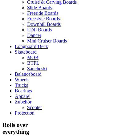
Cruise & Carving Boards
Slide Boards
Freeride Boards
Freestyle Boards
Downhill Boards
LDP Boards
Dancer
Mini Cruiser Boards
Longboard Deck
Skateboard
MOB
BTFL
Sancheski
Balanceboard
Wheels
Trucks
Bearings
Apparel
Zubehör
Scooter
Protection
Rolls over
everything