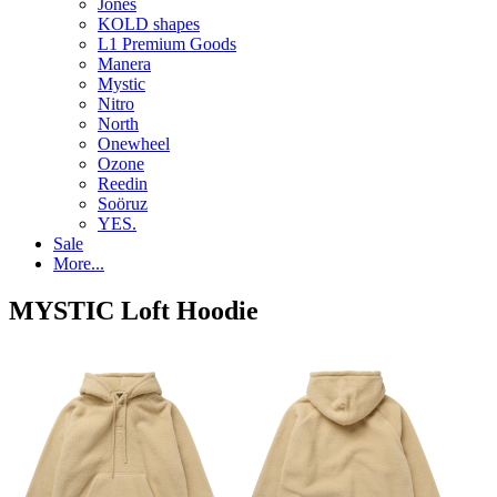
Jones
KOLD shapes
L1 Premium Goods
Manera
Mystic
Nitro
North
Onewheel
Ozone
Reedin
Soöruz
YES.
Sale
More...
MYSTIC Loft Hoodie