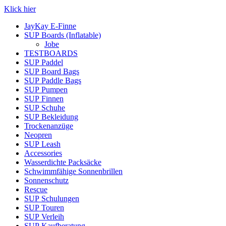
Klick hier
JayKay E-Finne
SUP Boards (Inflatable)
Jobe
TESTBOARDS
SUP Paddel
SUP Board Bags
SUP Paddle Bags
SUP Pumpen
SUP Finnen
SUP Schuhe
SUP Bekleidung
Trockenanzüge
Neopren
SUP Leash
Accessories
Wasserdichte Packsäcke
Schwimmfähige Sonnenbrillen
Sonnenschutz
Rescue
SUP Schulungen
SUP Touren
SUP Verleih
SUP Kaufberatung