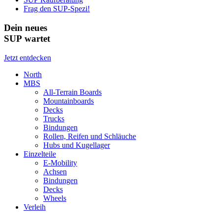
Frag den SUP-Spezi!
Dein neues
SUP wartet
Jetzt entdecken
North
MBS
All-Terrain Boards
Mountainboards
Decks
Trucks
Bindungen
Rollen, Reifen und Schläuche
Hubs und Kugellager
Einzelteile
E-Mobility
Achsen
Bindungen
Decks
Wheels
Verleih