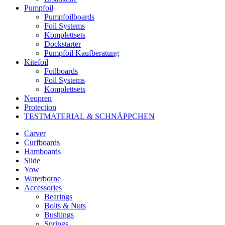
Pumpfoil
Pumpfoilboards
Foil Systems
Komplettsets
Dockstarter
Pumpfoil Kaufberatung
Kitefoil
Foilboards
Foil Systems
Komplettsets
Neopren
Protection
TESTMATERIAL & SCHNÄPPCHEN
Carver
Curfboards
Hamboards
Slide
Yow
Waterborne
Accessories
Bearings
Bolts & Nuts
Bushings
Springs