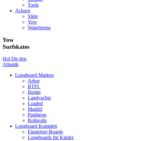
Tools
Achsen
Slide
Yow
Waterborne
Yow
Surfskates
Hol Dir den
Atlantik
Longboard Marken
Arbor
BTFL
Bustin
Landyachtz
Loaded
Madrid
Pantheon
Rollsrolls
Longboard Komplett
Einsteiger Boards
Longboards für Kinder