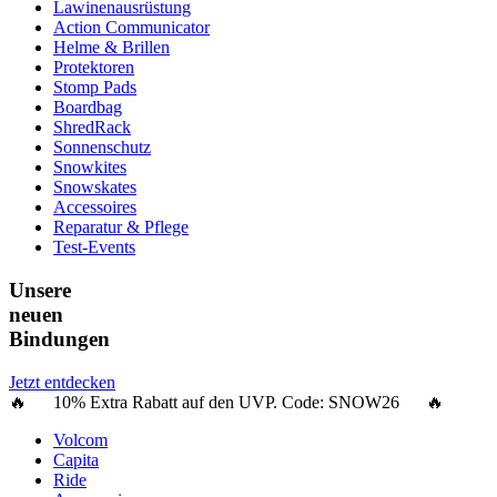
Lawinenausrüstung
Action Communicator
Helme & Brillen
Protektoren
Stomp Pads
Boardbag
ShredRack
Sonnenschutz
Snowkites
Snowskates
Accessoires
Reparatur & Pflege
Test-Events
Unsere
neuen
Bindungen
Jetzt entdecken
🔥 10% Extra Rabatt auf den UVP. Code:
SNOW26
🔥
Volcom
Capita
Ride