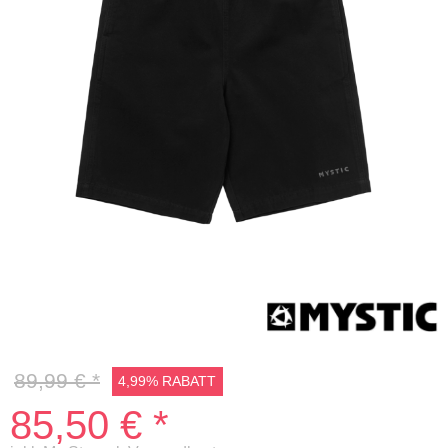
5%
89,99 € *
4,99% RABATT
85,50 € *