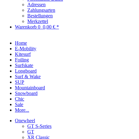
Adressen
Zahlungsarten
Bestellungen
Merkzettel
Warenkorb
0
0,00 € *
Home
E-Mobility
Kitesurf
Foiling
Surfskate
Longboard
Surf & Wake
SUP
Mountainboard
Snowboard
Chic
Sale
More...
Onewheel
GT S-Series
GT
XR Classic