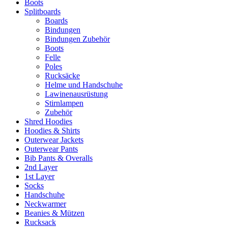
Boots
Splitboards
Boards
Bindungen
Bindungen Zubehör
Boots
Felle
Poles
Rucksäcke
Helme und Handschuhe
Lawinenausrüstung
Stirnlampen
Zubehör
Shred Hoodies
Hoodies & Shirts
Outerwear Jackets
Outerwear Pants
Bib Pants & Overalls
2nd Layer
1st Layer
Socks
Handschuhe
Neckwarmer
Beanies & Mützen
Rucksack