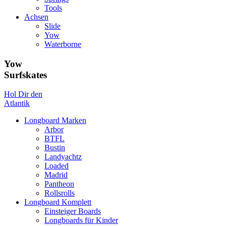
Tools
Achsen
Slide
Yow
Waterborne
Yow
Surfskates
Hol Dir den
Atlantik
Longboard Marken
Arbor
BTFL
Bustin
Landyachtz
Loaded
Madrid
Pantheon
Rollsrolls
Longboard Komplett
Einsteiger Boards
Longboards für Kinder