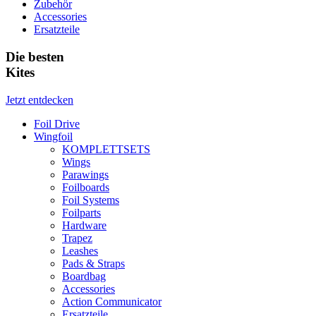
Zubehör
Accessories
Ersatzteile
Die besten
Kites
Jetzt entdecken
Foil Drive
Wingfoil
KOMPLETTSETS
Wings
Parawings
Foilboards
Foil Systems
Foilparts
Hardware
Trapez
Leashes
Pads & Straps
Boardbag
Accessories
Action Communicator
Ersatzteile