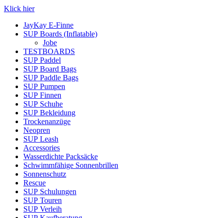
Klick hier
JayKay E-Finne
SUP Boards (Inflatable)
Jobe
TESTBOARDS
SUP Paddel
SUP Board Bags
SUP Paddle Bags
SUP Pumpen
SUP Finnen
SUP Schuhe
SUP Bekleidung
Trockenanzüge
Neopren
SUP Leash
Accessories
Wasserdichte Packsäcke
Schwimmfähige Sonnenbrillen
Sonnenschutz
Rescue
SUP Schulungen
SUP Touren
SUP Verleih
SUP Kaufberatung