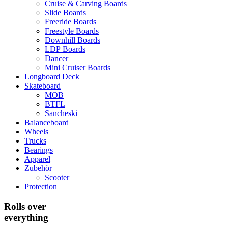
Cruise & Carving Boards
Slide Boards
Freeride Boards
Freestyle Boards
Downhill Boards
LDP Boards
Dancer
Mini Cruiser Boards
Longboard Deck
Skateboard
MOB
BTFL
Sancheski
Balanceboard
Wheels
Trucks
Bearings
Apparel
Zubehör
Scooter
Protection
Rolls over
everything