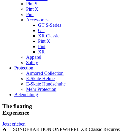
Pint S
Pint X
Pint
Accessories
GT S-Series
GT
XR Classic
Pint X
Pint
XR
Apparel
Safety
Protection
Armored Collection
E-Skate Helme
E-Skate Handschuhe
Mehr Protection
Beleuchtung
The floating
Experience
Jetzt erleben
🔥 SONDERAKTION ONEWHEEL XR Classic Recurve: