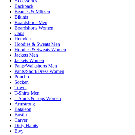
Accessories
Backpack
Beanies & Mützen
Bikinis
Boardshorts Men
Boardshorts Women
Caps
Hemden
Hoodies & Sweats Men
Hoodies & Sweats Women
Jackets Men
Jackets Women
Pants/Walkshorts Men
Pants/Short/Dress Women
Poncho
Socken
Towel
T-Shirts Men
T-Shirts & Tops Women
Armstrong
Bataleon
Bustin
Carver
Dirty Habits
Eivy