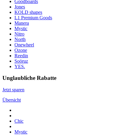
Goodboards
Jones
KOLD shapes
L1 Premium Goods
Manera
Mystic
Nitro
North
Onewheel
Ozone
Reedin
Soöruz
YES.
Unglaubliche Rabatte
Jetzt sparen
Übersicht
Chic
Mystic