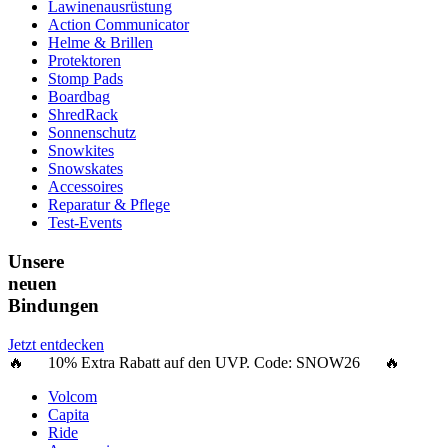
Lawinenausrüstung
Action Communicator
Helme & Brillen
Protektoren
Stomp Pads
Boardbag
ShredRack
Sonnenschutz
Snowkites
Snowskates
Accessoires
Reparatur & Pflege
Test-Events
Unsere
neuen
Bindungen
Jetzt entdecken
🔥 10% Extra Rabatt auf den UVP. Code:
SNOW26
🔥
Volcom
Capita
Ride