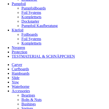
Pumpfoil
Pumpfoilboards
Foil Systems
Komplettsets
Dockstarter
Pumpfoil Kaufberatung
Kitefoil
Foilboards
Foil Systems
Komplettsets
Neopren
Protection
TESTMATERIAL & SCHNÄPPCHEN
Carver
Curfboards
Hamboards
Slide
Yow
Waterborne
Accessories
Bearings
Bolts & Nuts
Bushings
Springs