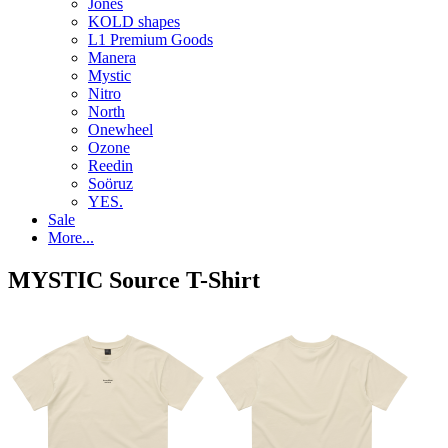
Jones
KOLD shapes
L1 Premium Goods
Manera
Mystic
Nitro
North
Onewheel
Ozone
Reedin
Soöruz
YES.
Sale
More...
MYSTIC Source T-Shirt