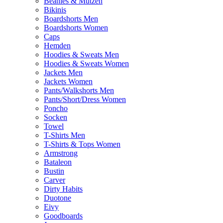
Beanies & Mützen
Bikinis
Boardshorts Men
Boardshorts Women
Caps
Hemden
Hoodies & Sweats Men
Hoodies & Sweats Women
Jackets Men
Jackets Women
Pants/Walkshorts Men
Pants/Short/Dress Women
Poncho
Socken
Towel
T-Shirts Men
T-Shirts & Tops Women
Armstrong
Bataleon
Bustin
Carver
Dirty Habits
Duotone
Eivy
Goodboards