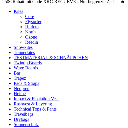
250€ Rabatt
mit Code
XRC-RECURVE
- Nur begrenzte Zeit 🔥
Kites
Core
Flysurfer
Harlem
North
Ozone
Reedin
Snowkites
Trainerkites
TESTMATERIAL & SCHNÄPPCHEN
Twintip Boards
Wave Boards
Bar
Trapez
Pads & Straps
Neopren
Helme
Impact & Floatation Vest
Rashvest & Layering
Technical Tops & Pants
Travelbags
Drybags
Sonnenschutz