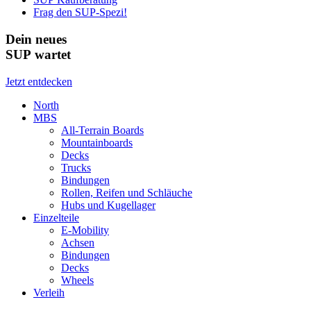
Frag den SUP-Spezi!
Dein neues
SUP wartet
Jetzt entdecken
North
MBS
All-Terrain Boards
Mountainboards
Decks
Trucks
Bindungen
Rollen, Reifen und Schläuche
Hubs und Kugellager
Einzelteile
E-Mobility
Achsen
Bindungen
Decks
Wheels
Verleih