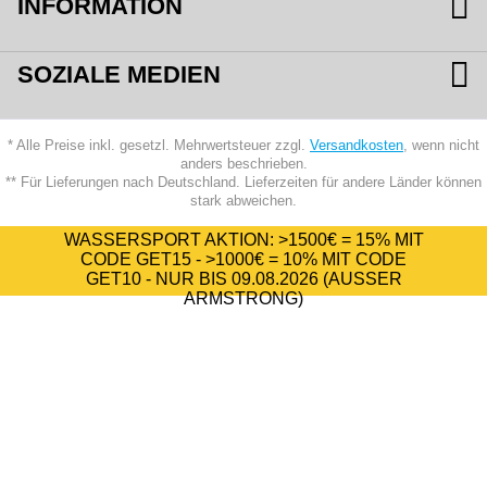
INFORMATION
SOZIALE MEDIEN
* Alle Preise inkl. gesetzl. Mehrwertsteuer zzgl.
Versandkosten
, wenn nicht
anders beschrieben.
** Für Lieferungen nach Deutschland. Lieferzeiten für andere Länder können
stark abweichen.
WASSERSPORT AKTION:
>1500€ = 15%
MIT
CODE
GET15
-
>1000€ = 10%
MIT CODE
GET10
- NUR BIS 09.08.2026 (AUSSER A
RMSTRONG)