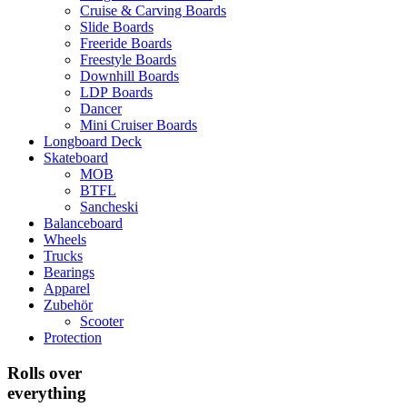
Cruise & Carving Boards
Slide Boards
Freeride Boards
Freestyle Boards
Downhill Boards
LDP Boards
Dancer
Mini Cruiser Boards
Longboard Deck
Skateboard
MOB
BTFL
Sancheski
Balanceboard
Wheels
Trucks
Bearings
Apparel
Zubehör
Scooter
Protection
Rolls over
everything