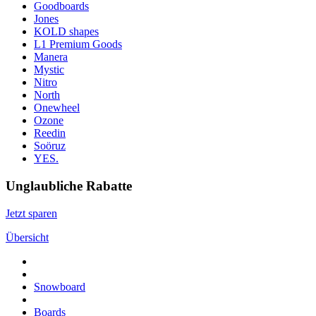
Goodboards
Jones
KOLD shapes
L1 Premium Goods
Manera
Mystic
Nitro
North
Onewheel
Ozone
Reedin
Soöruz
YES.
Unglaubliche Rabatte
Jetzt sparen
Übersicht
Snowboard
Boards