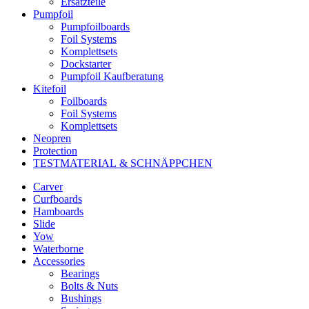
Ersatzteile
Pumpfoil
Pumpfoilboards
Foil Systems
Komplettsets
Dockstarter
Pumpfoil Kaufberatung
Kitefoil
Foilboards
Foil Systems
Komplettsets
Neopren
Protection
TESTMATERIAL & SCHNÄPPCHEN
Carver
Curfboards
Hamboards
Slide
Yow
Waterborne
Accessories
Bearings
Bolts & Nuts
Bushings