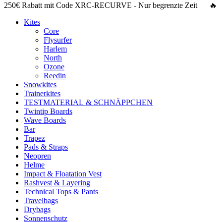
250€ Rabatt
mit Code
XRC-RECURVE
- Nur begrenzte Zeit 🔥
Kites
Core
Flysurfer
Harlem
North
Ozone
Reedin
Snowkites
Trainerkites
TESTMATERIAL & SCHNÄPPCHEN
Twintip Boards
Wave Boards
Bar
Trapez
Pads & Straps
Neopren
Helme
Impact & Floatation Vest
Rashvest & Layering
Technical Tops & Pants
Travelbags
Drybags
Sonnenschutz