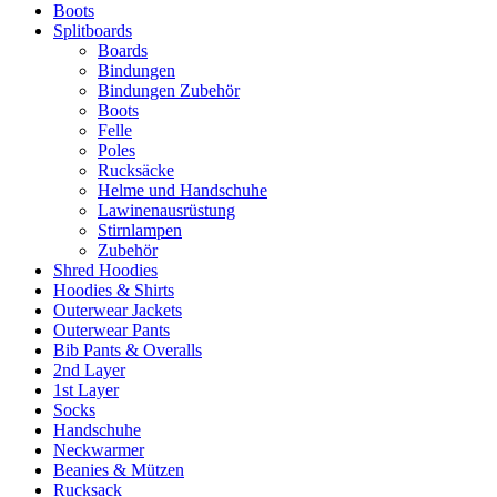
Boots
Splitboards
Boards
Bindungen
Bindungen Zubehör
Boots
Felle
Poles
Rucksäcke
Helme und Handschuhe
Lawinenausrüstung
Stirnlampen
Zubehör
Shred Hoodies
Hoodies & Shirts
Outerwear Jackets
Outerwear Pants
Bib Pants & Overalls
2nd Layer
1st Layer
Socks
Handschuhe
Neckwarmer
Beanies & Mützen
Rucksack