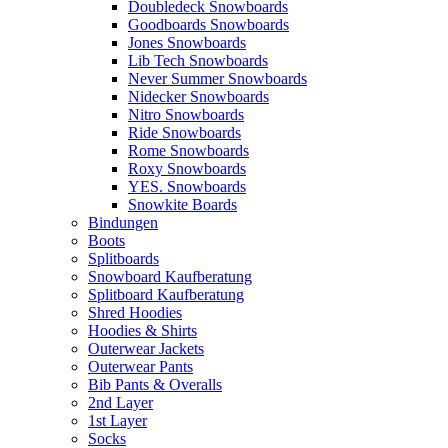
Doubledeck Snowboards
Goodboards Snowboards
Jones Snowboards
Lib Tech Snowboards
Never Summer Snowboards
Nidecker Snowboards
Nitro Snowboards
Ride Snowboards
Rome Snowboards
Roxy Snowboards
YES. Snowboards
Snowkite Boards
Bindungen
Boots
Splitboards
Snowboard Kaufberatung
Splitboard Kaufberatung
Shred Hoodies
Hoodies & Shirts
Outerwear Jackets
Outerwear Pants
Bib Pants & Overalls
2nd Layer
1st Layer
Socks