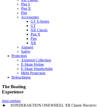
Pint S
Pint X
Pint
Accessories
GT S-Series
GT
XR Classic
Pint X
Pint
XR
Apparel
Safety
Protection
Armored Collection
E-Skate Helme
E-Skate Handschuhe
Mehr Protection
Beleuchtung
The floating
Experience
Jetzt erleben
🔥 SONDERAKTION ONEWHEEL XR Classic Recurve: