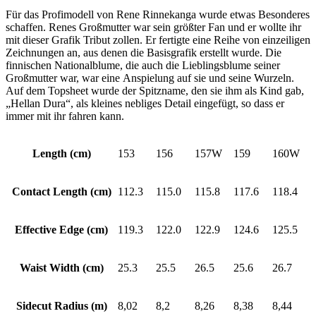
Für das Profimodell von Rene Rinnekanga wurde etwas Besonderes
schaffen. Renes Großmutter war sein größter Fan und er wollte ihr
mit dieser Grafik Tribut zollen. Er fertigte eine Reihe von einzeiligen
Zeichnungen an, aus denen die Basisgrafik erstellt wurde. Die
finnischen Nationalblume, die auch die Lieblingsblume seiner
Großmutter war, war eine Anspielung auf sie und seine Wurzeln.
Auf dem Topsheet wurde der Spitzname, den sie ihm als Kind gab,
„Hellan Dura“, als kleines nebliges Detail eingefügt, so dass er
immer mit ihr fahren kann.
Length (cm)
153
156
157W
159
160W
Contact Length (cm)
112.3
115.0
115.8
117.6
118.4
Effective Edge (cm)
119.3
122.0
122.9
124.6
125.5
Waist Width (cm)
25.3
25.5
26.5
25.6
26.7
Sidecut Radius (m)
8,02
8,2
8,26
8,38
8,44