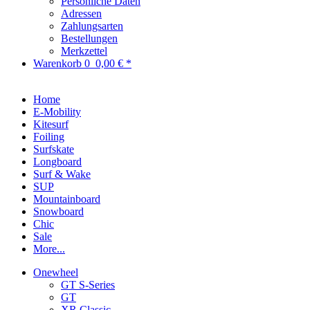
Persönliche Daten
Adressen
Zahlungsarten
Bestellungen
Merkzettel
Warenkorb
0
0,00 € *
Home
E-Mobility
Kitesurf
Foiling
Surfskate
Longboard
Surf & Wake
SUP
Mountainboard
Snowboard
Chic
Sale
More...
Onewheel
GT S-Series
GT
XR Classic