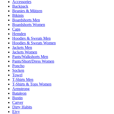
Accessories
Backpack
Beanies & Mützen
Bikinis
Boardshorts Men
Boardshorts Women
Caps
Hemden
Hoodies & Sweats Men
Hoodies & Sweats Women
Jackets Men
Jackets Women
Pants/Walkshorts Men
Pants/Short/Dress Women
Poncho
Socken
Towel
T-Shirts Men
T-Shirts & Tops Women
Armstrong
Bataleon
Bustin
Carver
Dirty Habits
Eivy