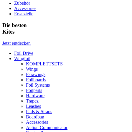
Zubehör
Accessories
Ersatzteile
Die besten
Kites
Jetzt entdecken
Foil Drive
Wingfoil
KOMPLETTSETS
Wings
Parawings
Foilboards
Foil Systems
Foilparts
Hardware
Trapez
Leashes
Pads & Straps
Boardbag
Accessories
Action Communicator