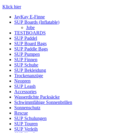
Klick hier
JayKay E-Finne
SUP Boards (Inflatable)
Jobe
TESTBOARDS
SUP Paddel
SUP Board Bags
SUP Paddle Bags
SUP Pumpen
SUP Finnen
SUP Schuhe
SUP Bekleidung
Trockenanzüge
Neopren
SUP Leash
Accessories
Wasserdichte Packsäcke
Schwimmfähige Sonnenbrillen
Sonnenschutz
Rescue
SUP Schulungen
SUP Touren
SUP Verleih