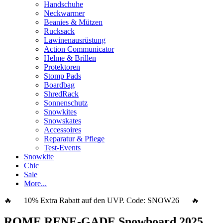
Handschuhe
Neckwarmer
Beanies & Mützen
Rucksack
Lawinenausrüstung
Action Communicator
Helme & Brillen
Protektoren
Stomp Pads
Boardbag
ShredRack
Sonnenschutz
Snowkites
Snowskates
Accessoires
Reparatur & Pflege
Test-Events
Snowkite
Chic
Sale
More...
🔥 10% Extra Rabatt auf den UVP. Code:
SNOW26
🔥
ROME RENE-GADE Snowboard 2025