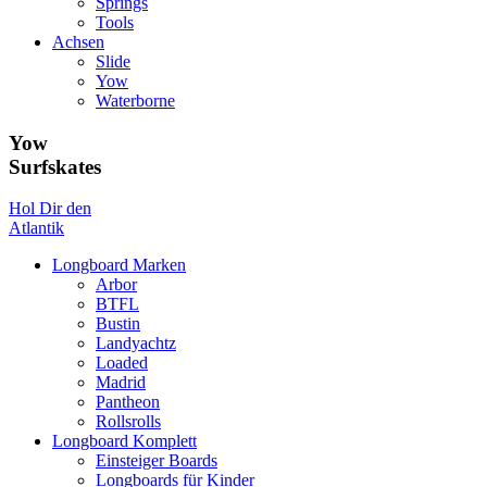
Springs
Tools
Achsen
Slide
Yow
Waterborne
Yow
Surfskates
Hol Dir den
Atlantik
Longboard Marken
Arbor
BTFL
Bustin
Landyachtz
Loaded
Madrid
Pantheon
Rollsrolls
Longboard Komplett
Einsteiger Boards
Longboards für Kinder