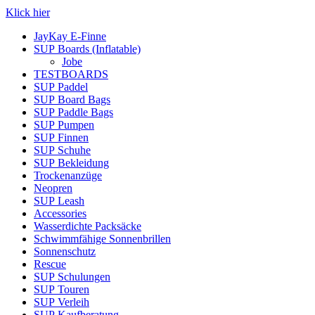
Klick hier
JayKay E-Finne
SUP Boards (Inflatable)
Jobe
TESTBOARDS
SUP Paddel
SUP Board Bags
SUP Paddle Bags
SUP Pumpen
SUP Finnen
SUP Schuhe
SUP Bekleidung
Trockenanzüge
Neopren
SUP Leash
Accessories
Wasserdichte Packsäcke
Schwimmfähige Sonnenbrillen
Sonnenschutz
Rescue
SUP Schulungen
SUP Touren
SUP Verleih
SUP Kaufberatung