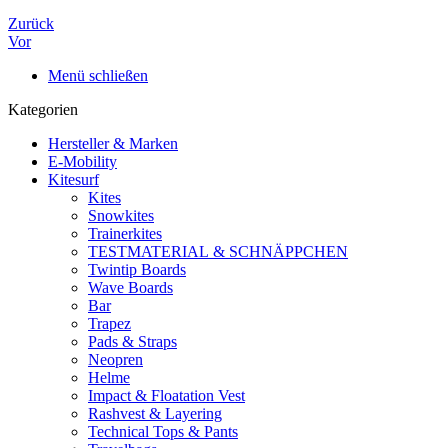
Zurück
Vor
Menü schließen
Kategorien
Hersteller & Marken
E-Mobility
Kitesurf
Kites
Snowkites
Trainerkites
TESTMATERIAL & SCHNÄPPCHEN
Twintip Boards
Wave Boards
Bar
Trapez
Pads & Straps
Neopren
Helme
Impact & Floatation Vest
Rashvest & Layering
Technical Tops & Pants