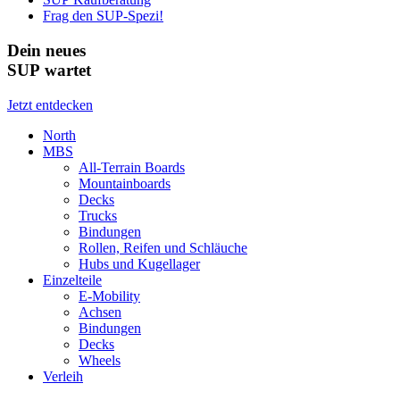
Frag den SUP-Spezi!
Dein neues
SUP wartet
Jetzt entdecken
North
MBS
All-Terrain Boards
Mountainboards
Decks
Trucks
Bindungen
Rollen, Reifen und Schläuche
Hubs und Kugellager
Einzelteile
E-Mobility
Achsen
Bindungen
Decks
Wheels
Verleih