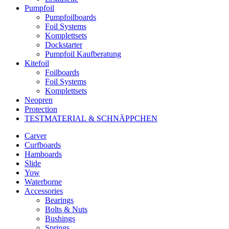
Pumpfoil
Pumpfoilboards
Foil Systems
Komplettsets
Dockstarter
Pumpfoil Kaufberatung
Kitefoil
Foilboards
Foil Systems
Komplettsets
Neopren
Protection
TESTMATERIAL & SCHNÄPPCHEN
Carver
Curfboards
Hamboards
Slide
Yow
Waterborne
Accessories
Bearings
Bolts & Nuts
Bushings
Springs