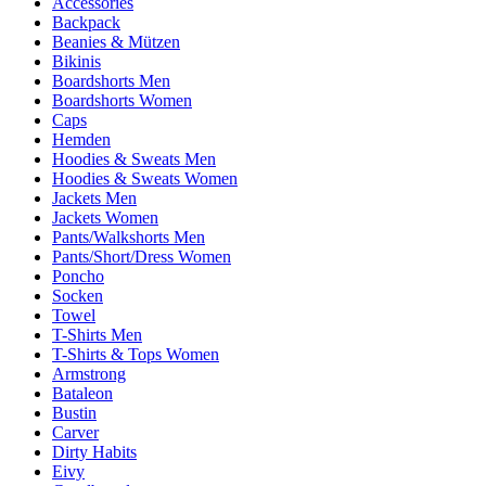
Accessories
Backpack
Beanies & Mützen
Bikinis
Boardshorts Men
Boardshorts Women
Caps
Hemden
Hoodies & Sweats Men
Hoodies & Sweats Women
Jackets Men
Jackets Women
Pants/Walkshorts Men
Pants/Short/Dress Women
Poncho
Socken
Towel
T-Shirts Men
T-Shirts & Tops Women
Armstrong
Bataleon
Bustin
Carver
Dirty Habits
Eivy