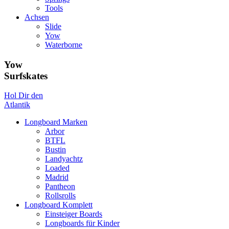
Tools
Achsen
Slide
Yow
Waterborne
Yow
Surfskates
Hol Dir den
Atlantik
Longboard Marken
Arbor
BTFL
Bustin
Landyachtz
Loaded
Madrid
Pantheon
Rollsrolls
Longboard Komplett
Einsteiger Boards
Longboards für Kinder