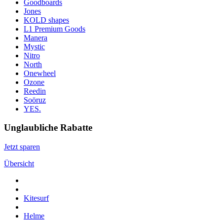
Goodboards
Jones
KOLD shapes
L1 Premium Goods
Manera
Mystic
Nitro
North
Onewheel
Ozone
Reedin
Soöruz
YES.
Unglaubliche Rabatte
Jetzt sparen
Übersicht
Kitesurf
Helme