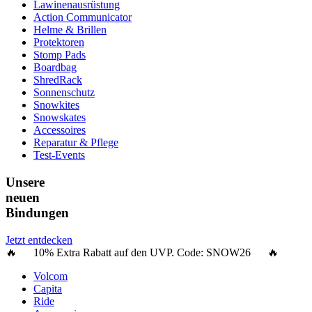
Lawinenausrüstung
Action Communicator
Helme & Brillen
Protektoren
Stomp Pads
Boardbag
ShredRack
Sonnenschutz
Snowkites
Snowskates
Accessoires
Reparatur & Pflege
Test-Events
Unsere
neuen
Bindungen
Jetzt entdecken
🔥 10% Extra Rabatt auf den UVP. Code:
SNOW26
🔥
Volcom
Capita
Ride