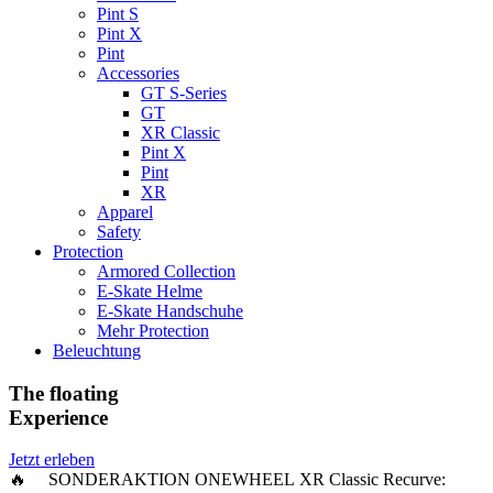
Pint S
Pint X
Pint
Accessories
GT S-Series
GT
XR Classic
Pint X
Pint
XR
Apparel
Safety
Protection
Armored Collection
E-Skate Helme
E-Skate Handschuhe
Mehr Protection
Beleuchtung
The floating
Experience
Jetzt erleben
🔥 SONDERAKTION ONEWHEEL XR Classic Recurve: