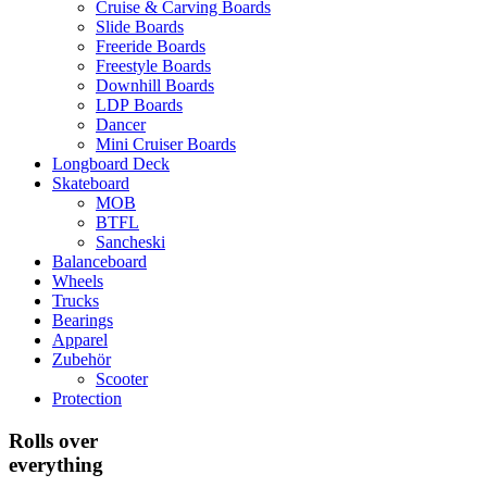
Cruise & Carving Boards
Slide Boards
Freeride Boards
Freestyle Boards
Downhill Boards
LDP Boards
Dancer
Mini Cruiser Boards
Longboard Deck
Skateboard
MOB
BTFL
Sancheski
Balanceboard
Wheels
Trucks
Bearings
Apparel
Zubehör
Scooter
Protection
Rolls over
everything