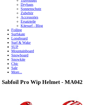
Travelbags
Drybags
Sonnenschutz
Zubehör
Accessories
Ersatzteile
Kitesurf - Blog
Foiling
Surfskate
Longboard
Surf & Wake
SUP
Mountainboard
Snowboard
Snowkite
Chic
Sale
More...
Sabfoil Pro Wip Helmet - MA042