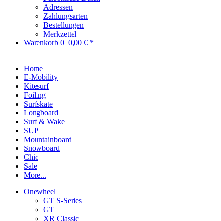
Adressen
Zahlungsarten
Bestellungen
Merkzettel
Warenkorb
0
0,00 € *
Home
E-Mobility
Kitesurf
Foiling
Surfskate
Longboard
Surf & Wake
SUP
Mountainboard
Snowboard
Chic
Sale
More...
Onewheel
GT S-Series
GT
XR Classic