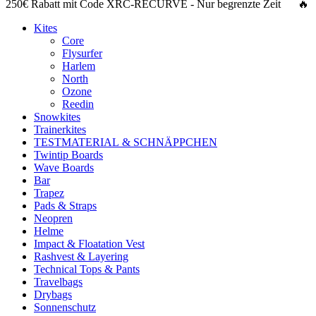
250€ Rabatt
mit Code
XRC-RECURVE
- Nur begrenzte Zeit 🔥
Kites
Core
Flysurfer
Harlem
North
Ozone
Reedin
Snowkites
Trainerkites
TESTMATERIAL & SCHNÄPPCHEN
Twintip Boards
Wave Boards
Bar
Trapez
Pads & Straps
Neopren
Helme
Impact & Floatation Vest
Rashvest & Layering
Technical Tops & Pants
Travelbags
Drybags
Sonnenschutz