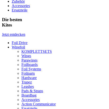
Zubehör
Accessories
Ersatzteile
Die besten
Kites
Jetzt entdecken
Foil Drive
Wingfoil
KOMPLETTSETS
Wings
Parawings
Foilboards
Foil Systems
Foilparts
Hardware
Trapez
Leashes
Pads & Straps
Boardbag
Accessories
Action Communicator
Ersatzteile