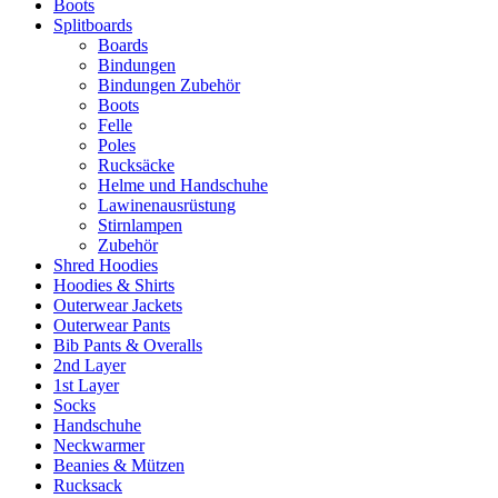
Boots
Splitboards
Boards
Bindungen
Bindungen Zubehör
Boots
Felle
Poles
Rucksäcke
Helme und Handschuhe
Lawinenausrüstung
Stirnlampen
Zubehör
Shred Hoodies
Hoodies & Shirts
Outerwear Jackets
Outerwear Pants
Bib Pants & Overalls
2nd Layer
1st Layer
Socks
Handschuhe
Neckwarmer
Beanies & Mützen
Rucksack