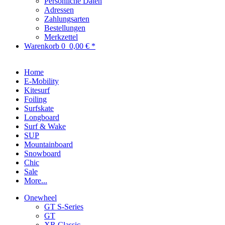
Persönliche Daten
Adressen
Zahlungsarten
Bestellungen
Merkzettel
Warenkorb
0
0,00 € *
Home
E-Mobility
Kitesurf
Foiling
Surfskate
Longboard
Surf & Wake
SUP
Mountainboard
Snowboard
Chic
Sale
More...
Onewheel
GT S-Series
GT
XR Classic