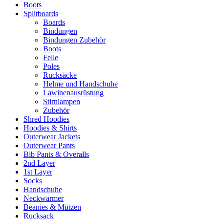
Boots
Splitboards
Boards
Bindungen
Bindungen Zubehör
Boots
Felle
Poles
Rucksäcke
Helme und Handschuhe
Lawinenausrüstung
Stirnlampen
Zubehör
Shred Hoodies
Hoodies & Shirts
Outerwear Jackets
Outerwear Pants
Bib Pants & Overalls
2nd Layer
1st Layer
Socks
Handschuhe
Neckwarmer
Beanies & Mützen
Rucksack