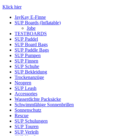
Klick hier
JayKay E-Finne
SUP Boards (Inflatable)
Jobe
TESTBOARDS
SUP Paddel
SUP Board Bags
SUP Paddle Bags
SUP Pumpen
SUP Finnen
SUP Schuhe
SUP Bekleidung
Trockenanzüge
Neopren
SUP Leash
Accessories
Wasserdichte Packsäcke
Schwimmfähige Sonnenbrillen
Sonnenschutz
Rescue
SUP Schulungen
SUP Touren
SUP Verleih