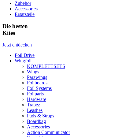
Zubehör
Accessories
Ersatzteile
Die besten
Kites
Jetzt entdecken
Foil Drive
Wingfoil
KOMPLETTSETS
Wings
Parawings
Foilboards
Foil Systems
Foilparts
Hardware
Trapez
Leashes
Pads & Straps
Boardbag
Accessories
Action Communicator