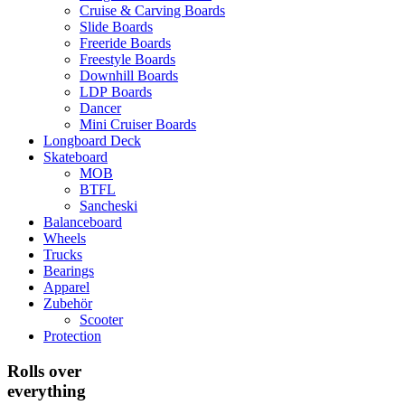
Cruise & Carving Boards
Slide Boards
Freeride Boards
Freestyle Boards
Downhill Boards
LDP Boards
Dancer
Mini Cruiser Boards
Longboard Deck
Skateboard
MOB
BTFL
Sancheski
Balanceboard
Wheels
Trucks
Bearings
Apparel
Zubehör
Scooter
Protection
Rolls over
everything