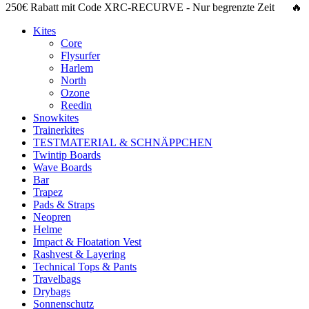
250€ Rabatt
mit Code
XRC-RECURVE
- Nur begrenzte Zeit 🔥
Kites
Core
Flysurfer
Harlem
North
Ozone
Reedin
Snowkites
Trainerkites
TESTMATERIAL & SCHNÄPPCHEN
Twintip Boards
Wave Boards
Bar
Trapez
Pads & Straps
Neopren
Helme
Impact & Floatation Vest
Rashvest & Layering
Technical Tops & Pants
Travelbags
Drybags
Sonnenschutz