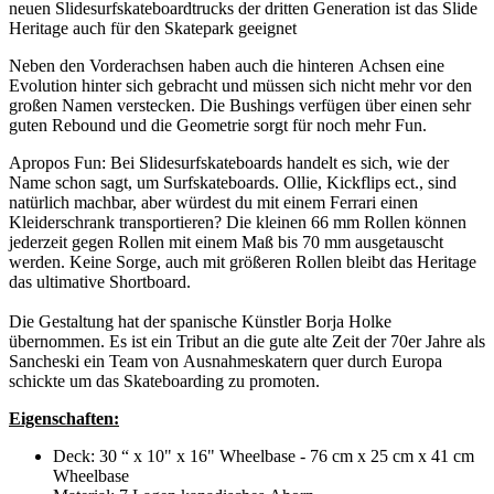
neuen Slidesurfskateboardtrucks der dritten Generation ist das Slide
Heritage auch für den Skatepark geeignet
Neben den Vorderachsen haben auch die hinteren Achsen eine
Evolution hinter sich gebracht und müssen sich nicht mehr vor den
großen Namen verstecken. Die Bushings verfügen über einen sehr
guten Rebound und die Geometrie sorgt für noch mehr Fun.
Apropos Fun: Bei Slidesurfskateboards handelt es sich, wie der
Name schon sagt, um Surfskateboards. Ollie, Kickflips ect., sind
natürlich machbar, aber würdest du mit einem Ferrari einen
Kleiderschrank transportieren? Die kleinen 66 mm Rollen können
jederzeit gegen Rollen mit einem Maß bis 70 mm ausgetauscht
werden. Keine Sorge, auch mit größeren Rollen bleibt das Heritage
das ultimative Shortboard.
Die Gestaltung hat der spanische Künstler Borja Holke
übernommen. Es ist ein Tribut an die gute alte Zeit der 70er Jahre als
Sancheski ein Team von Ausnahmeskatern quer durch Europa
schickte um das Skateboarding zu promoten.
Eigenschaften:
Deck: 30 “ x 10" x 16" Wheelbase - 76 cm x 25 cm x 41 cm
Wheelbase