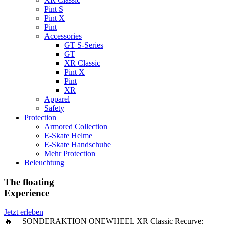
Pint S
Pint X
Pint
Accessories
GT S-Series
GT
XR Classic
Pint X
Pint
XR
Apparel
Safety
Protection
Armored Collection
E-Skate Helme
E-Skate Handschuhe
Mehr Protection
Beleuchtung
The floating
Experience
Jetzt erleben
🔥 SONDERAKTION ONEWHEEL XR Classic Recurve: