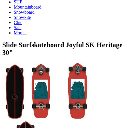
SUP
Mountainboard
Snowboard
Snowkite
Chic
Sale
More...
Slide Surfskateboard Joyful SK Heritage
30"