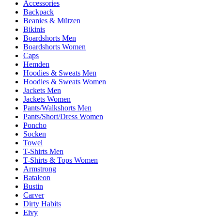
Accessories
Backpack
Beanies & Mützen
Bikinis
Boardshorts Men
Boardshorts Women
Caps
Hemden
Hoodies & Sweats Men
Hoodies & Sweats Women
Jackets Men
Jackets Women
Pants/Walkshorts Men
Pants/Short/Dress Women
Poncho
Socken
Towel
T-Shirts Men
T-Shirts & Tops Women
Armstrong
Bataleon
Bustin
Carver
Dirty Habits
Eivy