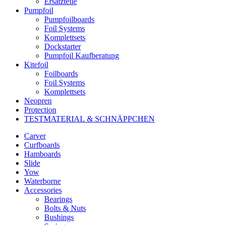
Ersatzteile
Pumpfoil
Pumpfoilboards
Foil Systems
Komplettsets
Dockstarter
Pumpfoil Kaufberatung
Kitefoil
Foilboards
Foil Systems
Komplettsets
Neopren
Protection
TESTMATERIAL & SCHNÄPPCHEN
Carver
Curfboards
Hamboards
Slide
Yow
Waterborne
Accessories
Bearings
Bolts & Nuts
Bushings