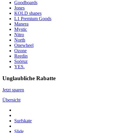
Goodboards
Jones
KOLD shapes
L1 Premium Goods
Manera
Mystic
Nitro
North
Onewheel
Ozone
Reedin
Soöruz
YES.
Unglaubliche Rabatte
Jetzt sparen
Übersicht
Surfskate
Slide