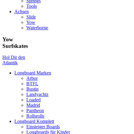
Springs
Tools
Achsen
Slide
Yow
Waterborne
Yow
Surfskates
Hol Dir den
Atlantik
Longboard Marken
Arbor
BTFL
Bustin
Landyachtz
Loaded
Madrid
Pantheon
Rollsrolls
Longboard Komplett
Einsteiger Boards
Longboards für Kinder