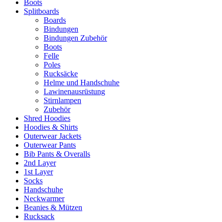
Boots
Splitboards
Boards
Bindungen
Bindungen Zubehör
Boots
Felle
Poles
Rucksäcke
Helme und Handschuhe
Lawinenausrüstung
Stirnlampen
Zubehör
Shred Hoodies
Hoodies & Shirts
Outerwear Jackets
Outerwear Pants
Bib Pants & Overalls
2nd Layer
1st Layer
Socks
Handschuhe
Neckwarmer
Beanies & Mützen
Rucksack