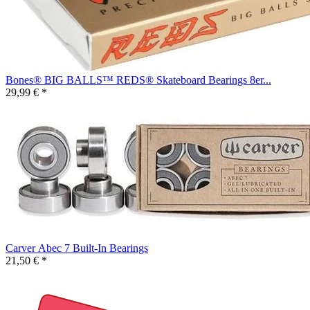
Bones® BIG BALLS™ REDS® Skateboard Bearings 8er...
29,99 € *
Carver Abec 7 Built-In Bearings
21,50 € *