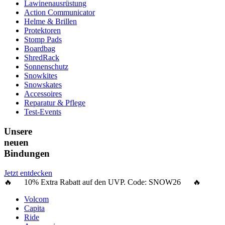
Lawinenausrüstung
Action Communicator
Helme & Brillen
Protektoren
Stomp Pads
Boardbag
ShredRack
Sonnenschutz
Snowkites
Snowskates
Accessoires
Reparatur & Pflege
Test-Events
Unsere
neuen
Bindungen
Jetzt entdecken
🔥 10% Extra Rabatt auf den UVP. Code:
SNOW26
🔥
Volcom
Capita
Ride