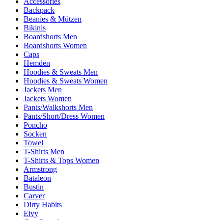
Accessories
Backpack
Beanies & Mützen
Bikinis
Boardshorts Men
Boardshorts Women
Caps
Hemden
Hoodies & Sweats Men
Hoodies & Sweats Women
Jackets Men
Jackets Women
Pants/Walkshorts Men
Pants/Short/Dress Women
Poncho
Socken
Towel
T-Shirts Men
T-Shirts & Tops Women
Armstrong
Bataleon
Bustin
Carver
Dirty Habits
Eivy