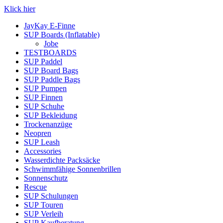
Klick hier
JayKay E-Finne
SUP Boards (Inflatable)
Jobe
TESTBOARDS
SUP Paddel
SUP Board Bags
SUP Paddle Bags
SUP Pumpen
SUP Finnen
SUP Schuhe
SUP Bekleidung
Trockenanzüge
Neopren
SUP Leash
Accessories
Wasserdichte Packsäcke
Schwimmfähige Sonnenbrillen
Sonnenschutz
Rescue
SUP Schulungen
SUP Touren
SUP Verleih
SUP Kaufberatung