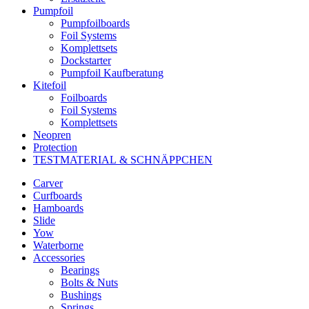
Pumpfoil
Pumpfoilboards
Foil Systems
Komplettsets
Dockstarter
Pumpfoil Kaufberatung
Kitefoil
Foilboards
Foil Systems
Komplettsets
Neopren
Protection
TESTMATERIAL & SCHNÄPPCHEN
Carver
Curfboards
Hamboards
Slide
Yow
Waterborne
Accessories
Bearings
Bolts & Nuts
Bushings
Springs