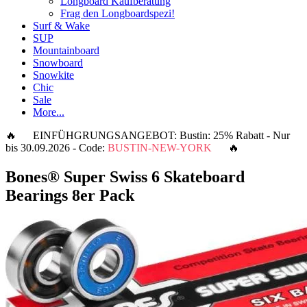
Longboard Kaufberatung
Frag den Longboardspezi!
Surf & Wake
SUP
Mountainboard
Snowboard
Snowkite
Chic
Sale
More...
🔥 EINFÜHGRUNGSANGEBOT: Bustin: 25% Rabatt - Nur
bis 30.09.2026 - Code:
BUSTIN-NEW-YORK
🔥
Bones® Super Swiss 6 Skateboard
Bearings 8er Pack