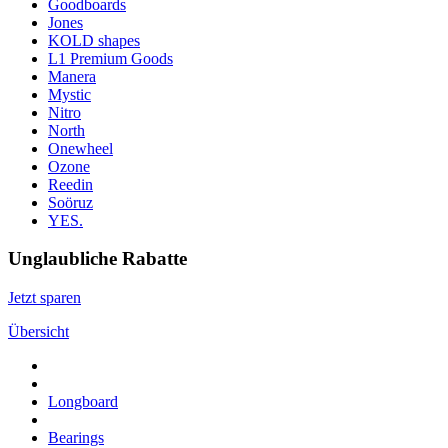
Goodboards
Jones
KOLD shapes
L1 Premium Goods
Manera
Mystic
Nitro
North
Onewheel
Ozone
Reedin
Soöruz
YES.
Unglaubliche Rabatte
Jetzt sparen
Übersicht
Longboard
Bearings