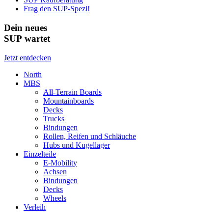
Frag den SUP-Spezi!
Dein neues
SUP wartet
Jetzt entdecken
North
MBS
All-Terrain Boards
Mountainboards
Decks
Trucks
Bindungen
Rollen, Reifen und Schläuche
Hubs und Kugellager
Einzelteile
E-Mobility
Achsen
Bindungen
Decks
Wheels
Verleih