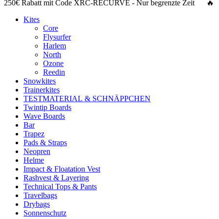
250€ Rabatt
mit Code
XRC-RECURVE
- Nur begrenzte Zeit 🔥
Kites
Core
Flysurfer
Harlem
North
Ozone
Reedin
Snowkites
Trainerkites
TESTMATERIAL & SCHNÄPPCHEN
Twintip Boards
Wave Boards
Bar
Trapez
Pads & Straps
Neopren
Helme
Impact & Floatation Vest
Rashvest & Layering
Technical Tops & Pants
Travelbags
Drybags
Sonnenschutz