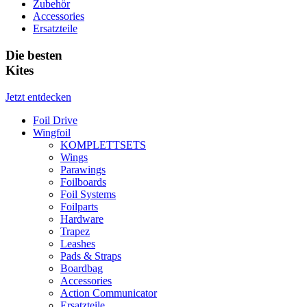
Zubehör
Accessories
Ersatzteile
Die besten
Kites
Jetzt entdecken
Foil Drive
Wingfoil
KOMPLETTSETS
Wings
Parawings
Foilboards
Foil Systems
Foilparts
Hardware
Trapez
Leashes
Pads & Straps
Boardbag
Accessories
Action Communicator
Ersatzteile