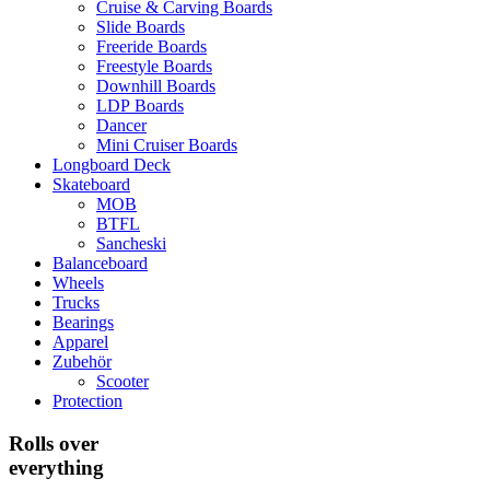
Cruise & Carving Boards
Slide Boards
Freeride Boards
Freestyle Boards
Downhill Boards
LDP Boards
Dancer
Mini Cruiser Boards
Longboard Deck
Skateboard
MOB
BTFL
Sancheski
Balanceboard
Wheels
Trucks
Bearings
Apparel
Zubehör
Scooter
Protection
Rolls over
everything