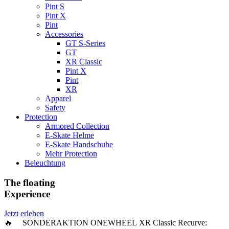
Pint S
Pint X
Pint
Accessories
GT S-Series
GT
XR Classic
Pint X
Pint
XR
Apparel
Safety
Protection
Armored Collection
E-Skate Helme
E-Skate Handschuhe
Mehr Protection
Beleuchtung
The floating
Experience
Jetzt erleben
🔥 SONDERAKTION ONEWHEEL XR Classic Recurve: