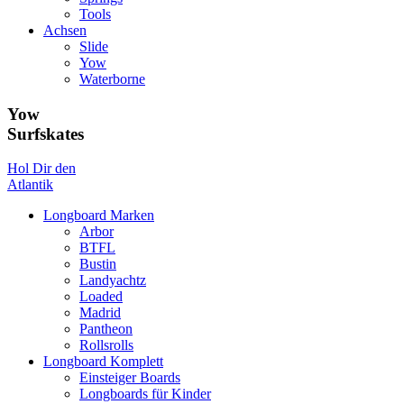
Tools
Achsen
Slide
Yow
Waterborne
Yow
Surfskates
Hol Dir den
Atlantik
Longboard Marken
Arbor
BTFL
Bustin
Landyachtz
Loaded
Madrid
Pantheon
Rollsrolls
Longboard Komplett
Einsteiger Boards
Longboards für Kinder