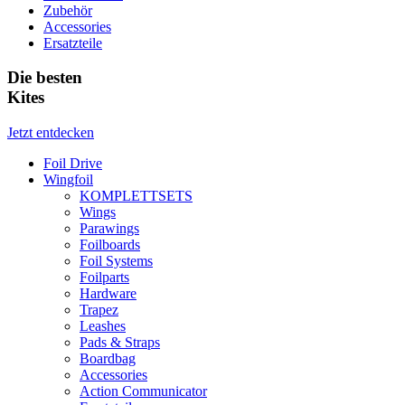
Zubehör
Accessories
Ersatzteile
Die besten
Kites
Jetzt entdecken
Foil Drive
Wingfoil
KOMPLETTSETS
Wings
Parawings
Foilboards
Foil Systems
Foilparts
Hardware
Trapez
Leashes
Pads & Straps
Boardbag
Accessories
Action Communicator