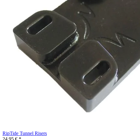
RipTide Tunnel Risers
24,95 € *