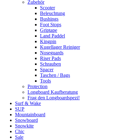
Zubehör
Scooter
Beleuchtung
Bushings
Foot Stops
Griptape
Land Paddel
Kingpin
Kugellager Reiniger
Noseguards
Riser Pads
Schrauben
Spacer
Taschen / Bags
Tools
Protection
Longboard Kaufberatung
Frag den Longboardspezi!
Surf & Wake
SUP
Mountainboard
Snowboard
Snowkite
Chic
Sale