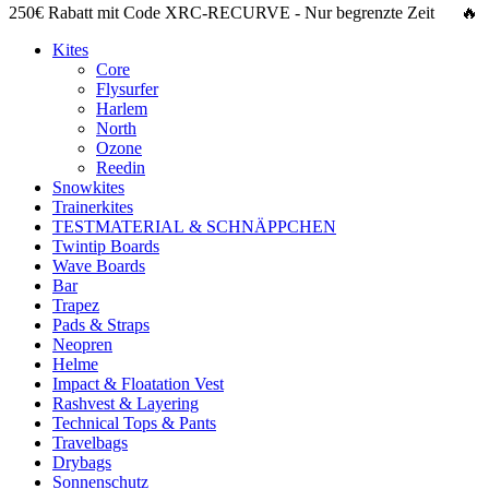
250€ Rabatt
mit Code
XRC-RECURVE
- Nur begrenzte Zeit 🔥
Kites
Core
Flysurfer
Harlem
North
Ozone
Reedin
Snowkites
Trainerkites
TESTMATERIAL & SCHNÄPPCHEN
Twintip Boards
Wave Boards
Bar
Trapez
Pads & Straps
Neopren
Helme
Impact & Floatation Vest
Rashvest & Layering
Technical Tops & Pants
Travelbags
Drybags
Sonnenschutz