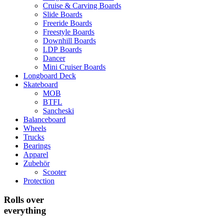
Cruise & Carving Boards
Slide Boards
Freeride Boards
Freestyle Boards
Downhill Boards
LDP Boards
Dancer
Mini Cruiser Boards
Longboard Deck
Skateboard
MOB
BTFL
Sancheski
Balanceboard
Wheels
Trucks
Bearings
Apparel
Zubehör
Scooter
Protection
Rolls over
everything