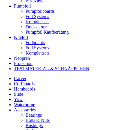
Ersatzteile
Pumpfoil
Pumpfoilboards
Foil Systems
Komplettsets
Dockstarter
Pumpfoil Kaufberatung
Kitefoil
Foilboards
Foil Systems
Komplettsets
Neopren
Protection
TESTMATERIAL & SCHNÄPPCHEN
Carver
Curfboards
Hamboards
Slide
Yow
Waterborne
Accessories
Bearings
Bolts & Nuts
Bushings