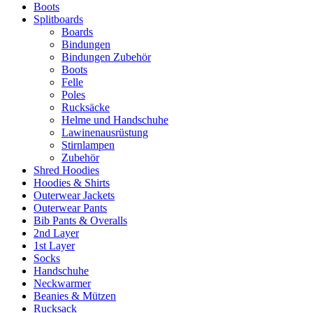
Boots
Splitboards
Boards
Bindungen
Bindungen Zubehör
Boots
Felle
Poles
Rucksäcke
Helme und Handschuhe
Lawinenausrüstung
Stirnlampen
Zubehör
Shred Hoodies
Hoodies & Shirts
Outerwear Jackets
Outerwear Pants
Bib Pants & Overalls
2nd Layer
1st Layer
Socks
Handschuhe
Neckwarmer
Beanies & Mützen
Rucksack