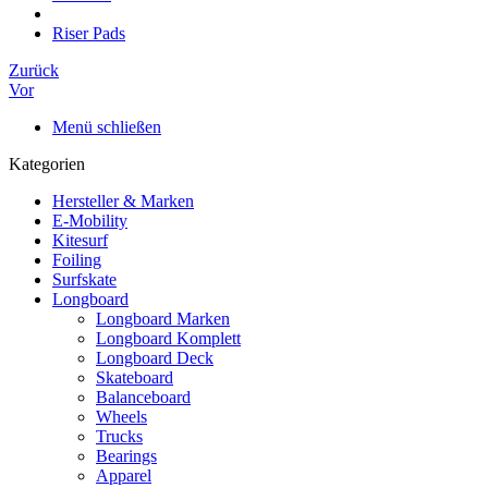
Riser Pads
Zurück
Vor
Menü schließen
Kategorien
Hersteller & Marken
E-Mobility
Kitesurf
Foiling
Surfskate
Longboard
Longboard Marken
Longboard Komplett
Longboard Deck
Skateboard
Balanceboard
Wheels
Trucks
Bearings
Apparel