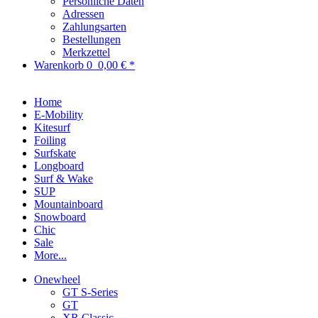
Persönliche Daten
Adressen
Zahlungsarten
Bestellungen
Merkzettel
Warenkorb
0
0,00 € *
Home
E-Mobility
Kitesurf
Foiling
Surfskate
Longboard
Surf & Wake
SUP
Mountainboard
Snowboard
Chic
Sale
More...
Onewheel
GT S-Series
GT
XR Classic