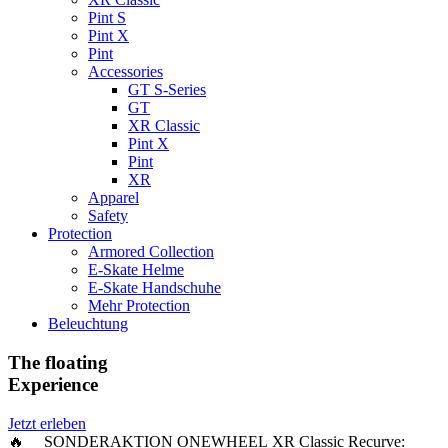
Pint S
Pint X
Pint
Accessories
GT S-Series
GT
XR Classic
Pint X
Pint
XR
Apparel
Safety
Protection
Armored Collection
E-Skate Helme
E-Skate Handschuhe
Mehr Protection
Beleuchtung
The floating
Experience
Jetzt erleben
🔥 SONDERAKTION ONEWHEEL XR Classic Recurve: