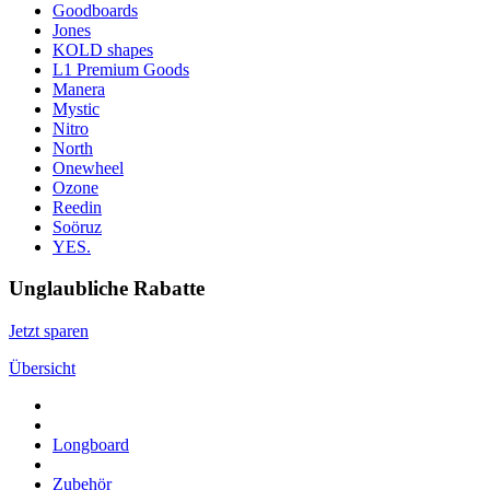
Goodboards
Jones
KOLD shapes
L1 Premium Goods
Manera
Mystic
Nitro
North
Onewheel
Ozone
Reedin
Soöruz
YES.
Unglaubliche Rabatte
Jetzt sparen
Übersicht
Longboard
Zubehör