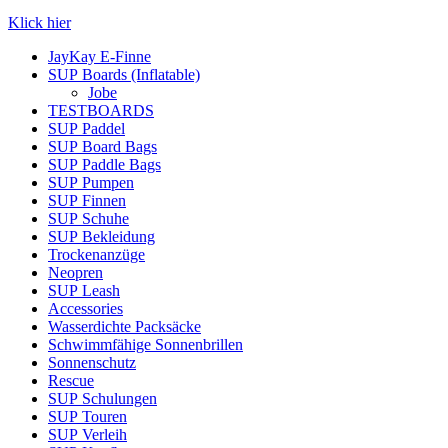
Klick hier
JayKay E-Finne
SUP Boards (Inflatable)
Jobe
TESTBOARDS
SUP Paddel
SUP Board Bags
SUP Paddle Bags
SUP Pumpen
SUP Finnen
SUP Schuhe
SUP Bekleidung
Trockenanzüge
Neopren
SUP Leash
Accessories
Wasserdichte Packsäcke
Schwimmfähige Sonnenbrillen
Sonnenschutz
Rescue
SUP Schulungen
SUP Touren
SUP Verleih