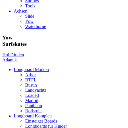
Springs
Tools
Achsen
Slide
Yow
Waterborne
Yow
Surfskates
Hol Dir den
Atlantik
Longboard Marken
Arbor
BTFL
Bustin
Landyachtz
Loaded
Madrid
Pantheon
Rollsrolls
Longboard Komplett
Einsteiger Boards
Longboards für Kinder