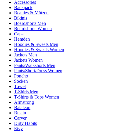
Accessories
Backpack
Beanies & Mützen
Bikinis
Boardshorts Men
Boardshorts Women
Caps
Hemden
Hoodies & Sweats Men
Hoodies & Sweats Women
Jackets Men
Jackets Women
Pants/Walkshorts Men
Pants/Short/Dress Women
Poncho
Socken
Towel
T-Shirts Men
T-Shirts & Tops Women
Armstrong
Bataleon
Bustin
Carver
Dirty Habits
Eivy