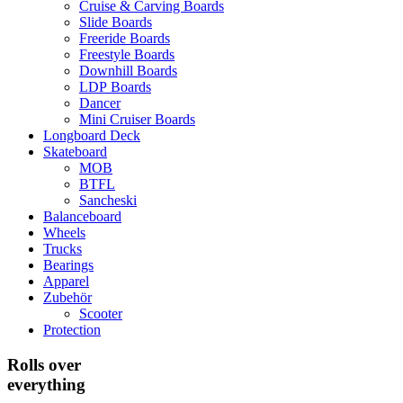
Cruise & Carving Boards
Slide Boards
Freeride Boards
Freestyle Boards
Downhill Boards
LDP Boards
Dancer
Mini Cruiser Boards
Longboard Deck
Skateboard
MOB
BTFL
Sancheski
Balanceboard
Wheels
Trucks
Bearings
Apparel
Zubehör
Scooter
Protection
Rolls over
everything