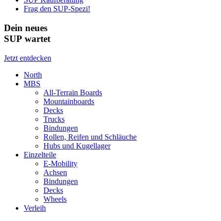
Frag den SUP-Spezi!
Dein neues
SUP wartet
Jetzt entdecken
North
MBS
All-Terrain Boards
Mountainboards
Decks
Trucks
Bindungen
Rollen, Reifen und Schläuche
Hubs und Kugellager
Einzelteile
E-Mobility
Achsen
Bindungen
Decks
Wheels
Verleih