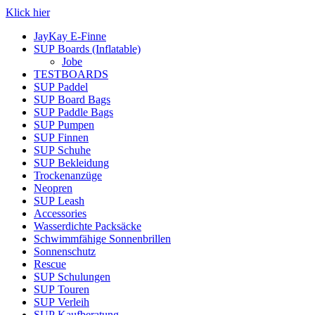
Klick hier
JayKay E-Finne
SUP Boards (Inflatable)
Jobe
TESTBOARDS
SUP Paddel
SUP Board Bags
SUP Paddle Bags
SUP Pumpen
SUP Finnen
SUP Schuhe
SUP Bekleidung
Trockenanzüge
Neopren
SUP Leash
Accessories
Wasserdichte Packsäcke
Schwimmfähige Sonnenbrillen
Sonnenschutz
Rescue
SUP Schulungen
SUP Touren
SUP Verleih
SUP Kaufberatung