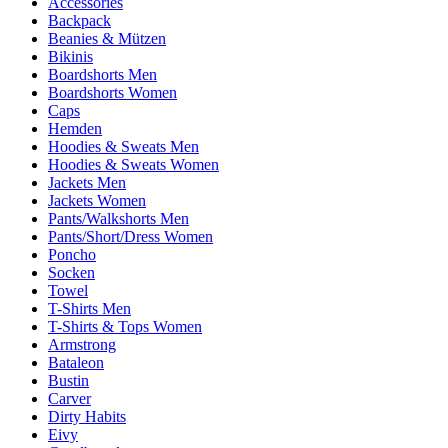
Accessories
Backpack
Beanies & Mützen
Bikinis
Boardshorts Men
Boardshorts Women
Caps
Hemden
Hoodies & Sweats Men
Hoodies & Sweats Women
Jackets Men
Jackets Women
Pants/Walkshorts Men
Pants/Short/Dress Women
Poncho
Socken
Towel
T-Shirts Men
T-Shirts & Tops Women
Armstrong
Bataleon
Bustin
Carver
Dirty Habits
Eivy