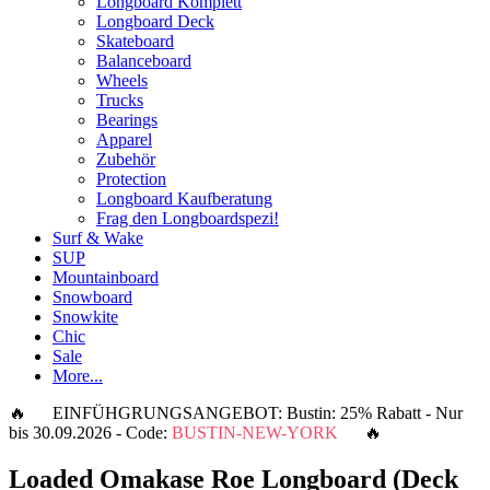
Longboard Komplett
Longboard Deck
Skateboard
Balanceboard
Wheels
Trucks
Bearings
Apparel
Zubehör
Protection
Longboard Kaufberatung
Frag den Longboardspezi!
Surf & Wake
SUP
Mountainboard
Snowboard
Snowkite
Chic
Sale
More...
🔥 EINFÜHGRUNGSANGEBOT: Bustin: 25% Rabatt - Nur
bis 30.09.2026 - Code:
BUSTIN-NEW-YORK
🔥
Loaded Omakase Roe Longboard (Deck