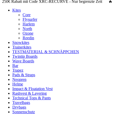
250€ Rabatt
mit Code
XRC-RECURVE
- Nur begrenzte Zeit 🔥
Kites
Core
Flysurfer
Harlem
North
Ozone
Reedin
Snowkites
Trainerkites
TESTMATERIAL & SCHNÄPPCHEN
Twintip Boards
Wave Boards
Bar
Trapez
Pads & Straps
Neopren
Helme
Impact & Floatation Vest
Rashvest & Layering
Technical Tops & Pants
Travelbags
Drybags
Sonnenschutz