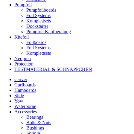
Pumpfoil
Pumpfoilboards
Foil Systems
Komplettsets
Dockstarter
Pumpfoil Kaufberatung
Kitefoil
Foilboards
Foil Systems
Komplettsets
Neopren
Protection
TESTMATERIAL & SCHNÄPPCHEN
Carver
Curfboards
Hamboards
Slide
Yow
Waterborne
Accessories
Bearings
Bolts & Nuts
Bushings
Springs