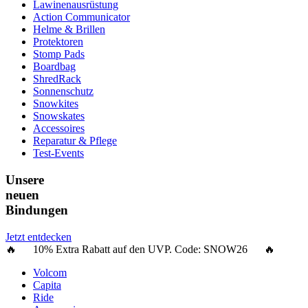
Lawinenausrüstung
Action Communicator
Helme & Brillen
Protektoren
Stomp Pads
Boardbag
ShredRack
Sonnenschutz
Snowkites
Snowskates
Accessoires
Reparatur & Pflege
Test-Events
Unsere
neuen
Bindungen
Jetzt entdecken
🔥 10% Extra Rabatt auf den UVP. Code:
SNOW26
🔥
Volcom
Capita
Ride