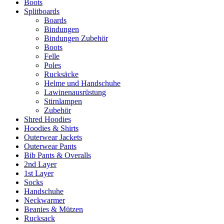
Boots
Splitboards
Boards
Bindungen
Bindungen Zubehör
Boots
Felle
Poles
Rucksäcke
Helme und Handschuhe
Lawinenausrüstung
Stirnlampen
Zubehör
Shred Hoodies
Hoodies & Shirts
Outerwear Jackets
Outerwear Pants
Bib Pants & Overalls
2nd Layer
1st Layer
Socks
Handschuhe
Neckwarmer
Beanies & Mützen
Rucksack