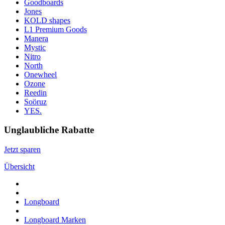
Goodboards
Jones
KOLD shapes
L1 Premium Goods
Manera
Mystic
Nitro
North
Onewheel
Ozone
Reedin
Soöruz
YES.
Unglaubliche Rabatte
Jetzt sparen
Übersicht
Longboard
Longboard Marken