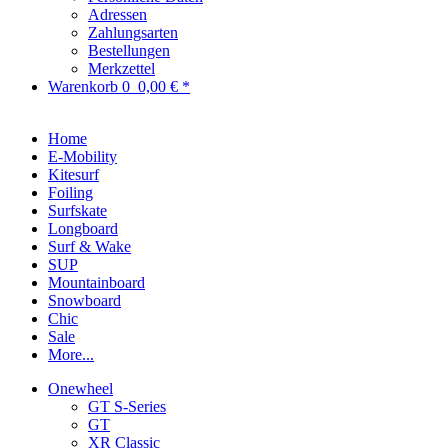
Adressen
Zahlungsarten
Bestellungen
Merkzettel
Warenkorb
0
0,00 € *
Home
E-Mobility
Kitesurf
Foiling
Surfskate
Longboard
Surf & Wake
SUP
Mountainboard
Snowboard
Chic
Sale
More...
Onewheel
GT S-Series
GT
XR Classic