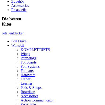
Zubehör
Accessories
Ersatzteile
Die besten
Kites
Jetzt entdecken
Foil Drive
Wingfoil
KOMPLETTSETS
Wings
Parawings
Foilboards
Foil Systems
Foilparts
Hardware
Trapez
Leashes
Pads & Straps
Boardbag
Accessories
Action Communicator
Ersatzteile