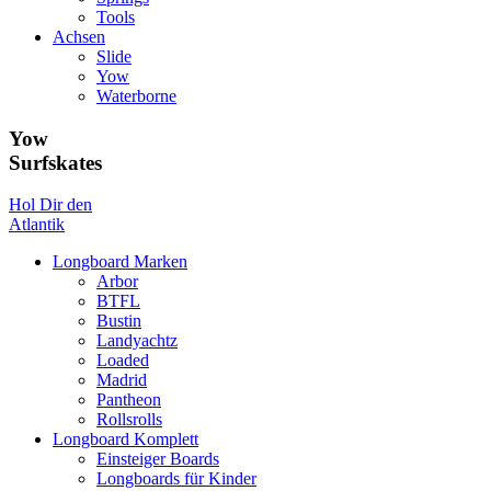
Tools
Achsen
Slide
Yow
Waterborne
Yow
Surfskates
Hol Dir den
Atlantik
Longboard Marken
Arbor
BTFL
Bustin
Landyachtz
Loaded
Madrid
Pantheon
Rollsrolls
Longboard Komplett
Einsteiger Boards
Longboards für Kinder