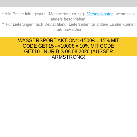
* Alle Preise inkl. gesetzl. Mehrwertsteuer zzgl.
Versandkosten
, wenn nicht
anders beschrieben.
** Für Lieferungen nach Deutschland. Lieferzeiten für andere Länder können
stark abweichen.
WASSERSPORT AKTION:
>1500€ = 15%
MIT
CODE
GET15
-
>1000€ = 10%
MIT CODE
GET10
- NUR BIS 09.08.2026 (AUSSER A
RMSTRONG)