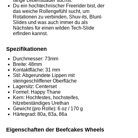
lange Lebensdauer suchst.
Du ein hochtechnischer Freerider bist, der
das weiche Rollengefühl sucht, um
Rotationen zu verbinden, Shuv-its, Blunt-
Slides und was auch immer du als
Nächstes für einen wilden Tech-Slide
erfinden kannst.
Spezifikationen
Durchmesser:
73mm
Breite:
48mm
Kontaktfläche:
31 mm
Stil:
Abgerundete Lippen mit
steingeschliffener Oberfläche
Lagersitz:
Centerset
Formel:
Happy Thane
Kern:
Hochfestes, hochsteifes,
hitzebeständiges Urethan
Gewicht (pro Rolle):
6 oz / 170 g
Härtegrad:
80a, 83a, 86a
Eigenschaften der Beefcakes Wheels