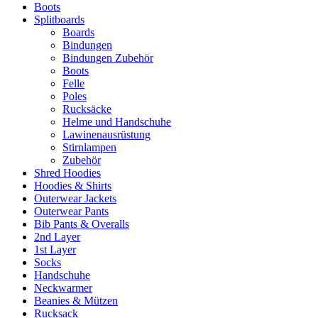
Boots
Splitboards
Boards
Bindungen
Bindungen Zubehör
Boots
Felle
Poles
Rucksäcke
Helme und Handschuhe
Lawinenausrüstung
Stirnlampen
Zubehör
Shred Hoodies
Hoodies & Shirts
Outerwear Jackets
Outerwear Pants
Bib Pants & Overalls
2nd Layer
1st Layer
Socks
Handschuhe
Neckwarmer
Beanies & Mützen
Rucksack