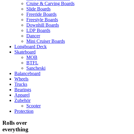
Cruise & Carving Boards
Slide Boards
Freeride Boards
Freestyle Boards
Downhill Boards
LDP Boards
Dancer
Mini Cruiser Boards
Longboard Deck
Skateboard
MOB
BTFL
Sancheski
Balanceboard
Wheels
Trucks
Bearings
Apparel
Zubehör
Scooter
Protection
Rolls over
everything