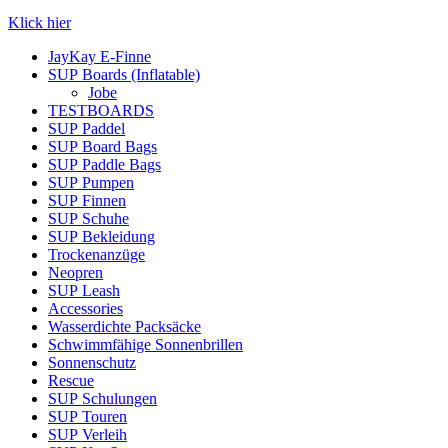
Klick hier
JayKay E-Finne
SUP Boards (Inflatable)
Jobe
TESTBOARDS
SUP Paddel
SUP Board Bags
SUP Paddle Bags
SUP Pumpen
SUP Finnen
SUP Schuhe
SUP Bekleidung
Trockenanzüge
Neopren
SUP Leash
Accessories
Wasserdichte Packsäcke
Schwimmfähige Sonnenbrillen
Sonnenschutz
Rescue
SUP Schulungen
SUP Touren
SUP Verleih