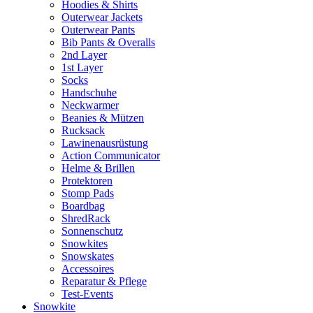
Hoodies & Shirts
Outerwear Jackets
Outerwear Pants
Bib Pants & Overalls
2nd Layer
1st Layer
Socks
Handschuhe
Neckwarmer
Beanies & Mützen
Rucksack
Lawinenausrüstung
Action Communicator
Helme & Brillen
Protektoren
Stomp Pads
Boardbag
ShredRack
Sonnenschutz
Snowkites
Snowskates
Accessoires
Reparatur & Pflege
Test-Events
Snowkite