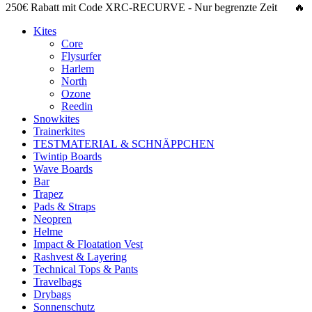
250€ Rabatt
mit Code
XRC-RECURVE
- Nur begrenzte Zeit 🔥
Kites
Core
Flysurfer
Harlem
North
Ozone
Reedin
Snowkites
Trainerkites
TESTMATERIAL & SCHNÄPPCHEN
Twintip Boards
Wave Boards
Bar
Trapez
Pads & Straps
Neopren
Helme
Impact & Floatation Vest
Rashvest & Layering
Technical Tops & Pants
Travelbags
Drybags
Sonnenschutz