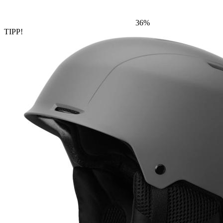
36%
TIPP!