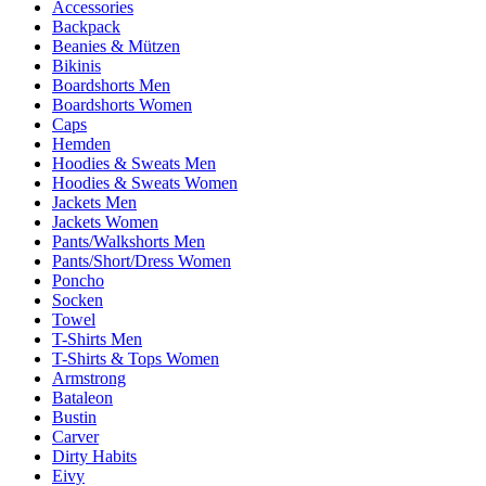
Accessories
Backpack
Beanies & Mützen
Bikinis
Boardshorts Men
Boardshorts Women
Caps
Hemden
Hoodies & Sweats Men
Hoodies & Sweats Women
Jackets Men
Jackets Women
Pants/Walkshorts Men
Pants/Short/Dress Women
Poncho
Socken
Towel
T-Shirts Men
T-Shirts & Tops Women
Armstrong
Bataleon
Bustin
Carver
Dirty Habits
Eivy