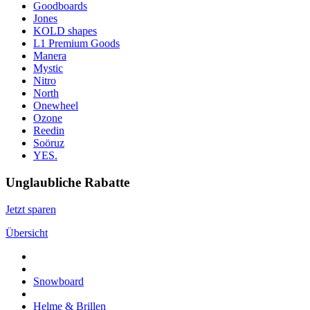
Goodboards
Jones
KOLD shapes
L1 Premium Goods
Manera
Mystic
Nitro
North
Onewheel
Ozone
Reedin
Soöruz
YES.
Unglaubliche Rabatte
Jetzt sparen
Übersicht
Snowboard
Helme & Brillen