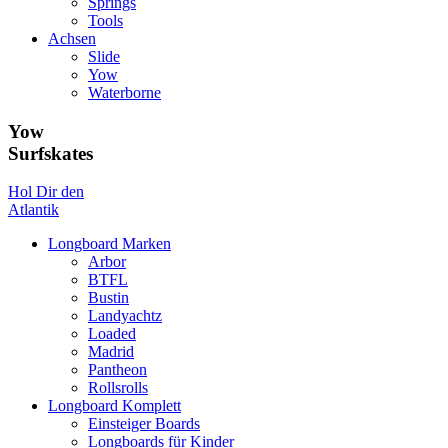
Springs
Tools
Achsen
Slide
Yow
Waterborne
Yow
Surfskates
Hol Dir den
Atlantik
Longboard Marken
Arbor
BTFL
Bustin
Landyachtz
Loaded
Madrid
Pantheon
Rollsrolls
Longboard Komplett
Einsteiger Boards
Longboards für Kinder