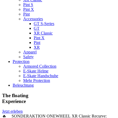
Pint S
Pint X
Pint
Accessories
GT S-Series
GT
XR Classic
Pint X
Pint
XR
Apparel
Safety
Protection
Armored Collection
E-Skate Helme
E-Skate Handschuhe
Mehr Protection
Beleuchtung
The floating
Experience
Jetzt erleben
🔥 SONDERAKTION ONEWHEEL XR Classic Recurve: