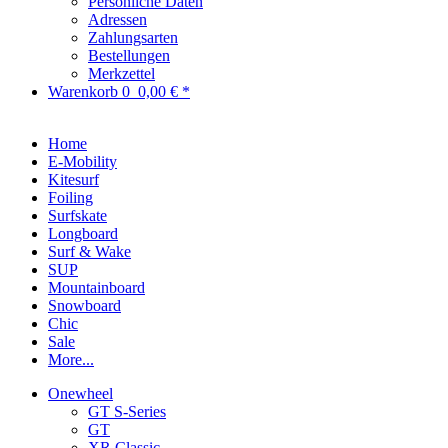
Persönliche Daten
Adressen
Zahlungsarten
Bestellungen
Merkzettel
Warenkorb
0
0,00 € *
Home
E-Mobility
Kitesurf
Foiling
Surfskate
Longboard
Surf & Wake
SUP
Mountainboard
Snowboard
Chic
Sale
More...
Onewheel
GT S-Series
GT
XR Classic