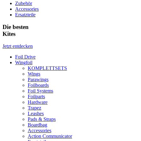
Zubehör
Accessories
Ersatzteile
Die besten
Kites
Jetzt entdecken
Foil Drive
Wingfoil
KOMPLETTSETS
Wings
Parawings
Foilboards
Foil Systems
Foilparts
Hardware
Trapez
Leashes
Pads & Straps
Boardbag
Accessories
Action Communicator