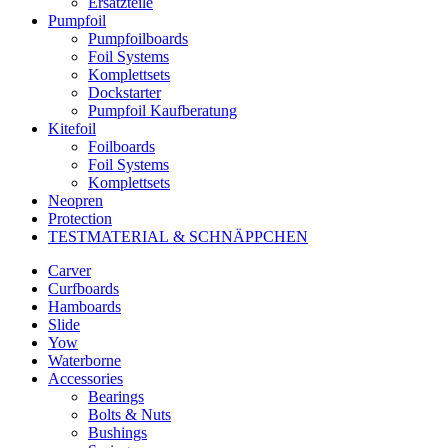
Ersatzteile
Pumpfoil
Pumpfoilboards
Foil Systems
Komplettsets
Dockstarter
Pumpfoil Kaufberatung
Kitefoil
Foilboards
Foil Systems
Komplettsets
Neopren
Protection
TESTMATERIAL & SCHNÄPPCHEN
Carver
Curfboards
Hamboards
Slide
Yow
Waterborne
Accessories
Bearings
Bolts & Nuts
Bushings