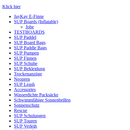
Klick hier
JayKay E-Finne
SUP Boards (Inflatable)
Jobe
TESTBOARDS
SUP Paddel
SUP Board Bags
SUP Paddle Bags
SUP Pumpen
SUP Finnen
SUP Schuhe
SUP Bekleidung
Trockenanzüge
Neopren
SUP Leash
Accessories
Wasserdichte Packsäcke
Schwimmfähige Sonnenbrillen
Sonnenschutz
Rescue
SUP Schulungen
SUP Touren
SUP Verleih