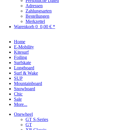
Persönliche Daten
Adressen
Zahlungsarten
Bestellungen
Merkzettel
Warenkorb
0
0,00 € *
Home
E-Mobility
Kitesurf
Foiling
Surfskate
Longboard
Surf & Wake
SUP
Mountainboard
Snowboard
Chic
Sale
More...
Onewheel
GT S-Series
GT
XR Classic