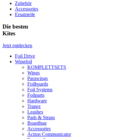
Zubehör
Accessories
Ersatzteile
Die besten
Kites
Jetzt entdecken
Foil Drive
Wingfoil
KOMPLETTSETS
Wings
Parawings
Foilboards
Foil Systems
Foilparts
Hardware
Trapez
Leashes
Pads & Straps
Boardbag
Accessories
Action Communicator