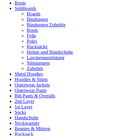
Boots
Splitboards
Boards
Bindungen
Bindungen Zubehör
Boots
Felle
Poles
Rucksäcke
Helme und Handschuhe
Lawinenausrüstung
Stirnlampen
Zubehör
Shred Hoodies
Hoodies & Shirts
Outerwear Jackets
Outerwear Pants
Bib Pants & Overalls
2nd Layer
1st Layer
Socks
Handschuhe
Neckwarmer
Beanies & Mützen
Rucksack