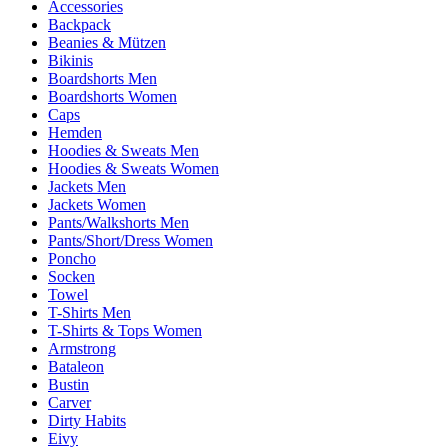
Accessories
Backpack
Beanies & Mützen
Bikinis
Boardshorts Men
Boardshorts Women
Caps
Hemden
Hoodies & Sweats Men
Hoodies & Sweats Women
Jackets Men
Jackets Women
Pants/Walkshorts Men
Pants/Short/Dress Women
Poncho
Socken
Towel
T-Shirts Men
T-Shirts & Tops Women
Armstrong
Bataleon
Bustin
Carver
Dirty Habits
Eivy