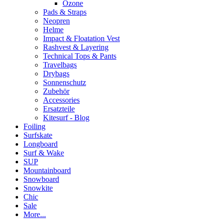
Ozone
Pads & Straps
Neopren
Helme
Impact & Floatation Vest
Rashvest & Layering
Technical Tops & Pants
Travelbags
Drybags
Sonnenschutz
Zubehör
Accessories
Ersatzteile
Kitesurf - Blog
Foiling
Surfskate
Longboard
Surf & Wake
SUP
Mountainboard
Snowboard
Snowkite
Chic
Sale
More...