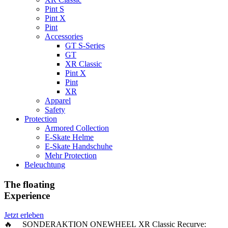
Pint S
Pint X
Pint
Accessories
GT S-Series
GT
XR Classic
Pint X
Pint
XR
Apparel
Safety
Protection
Armored Collection
E-Skate Helme
E-Skate Handschuhe
Mehr Protection
Beleuchtung
The floating
Experience
Jetzt erleben
🔥 SONDERAKTION ONEWHEEL XR Classic Recurve: