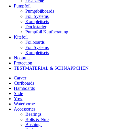
Ersatzteile
Pumpfoil
Pumpfoilboards
Foil Systems
Komplettsets
Dockstarter
Pumpfoil Kaufberatung
Kitefoil
Foilboards
Foil Systems
Komplettsets
Neopren
Protection
TESTMATERIAL & SCHNÄPPCHEN
Carver
Curfboards
Hamboards
Slide
Yow
Waterborne
Accessories
Bearings
Bolts & Nuts
Bushings