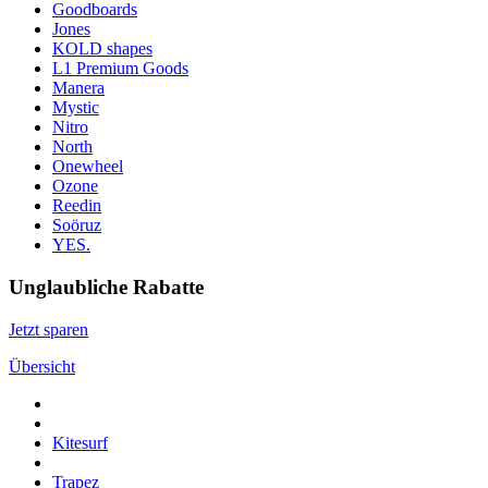
Goodboards
Jones
KOLD shapes
L1 Premium Goods
Manera
Mystic
Nitro
North
Onewheel
Ozone
Reedin
Soöruz
YES.
Unglaubliche Rabatte
Jetzt sparen
Übersicht
Kitesurf
Trapez