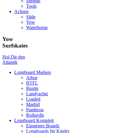
Springs
Tools
Achsen
Slide
Yow
Waterborne
Yow
Surfskates
Hol Dir den
Atlantik
Longboard Marken
Arbor
BTFL
Bustin
Landyachtz
Loaded
Madrid
Pantheon
Rollsrolls
Longboard Komplett
Einsteiger Boards
Longboards für Kinder