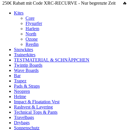
250€ Rabatt
mit Code
XRC-RECURVE
- Nur begrenzte Zeit 🔥
Kites
Core
Flysurfer
Harlem
North
Ozone
Reedin
Snowkites
Trainerkites
TESTMATERIAL & SCHNÄPPCHEN
Twintip Boards
Wave Boards
Bar
Trapez
Pads & Straps
Neopren
Helme
Impact & Floatation Vest
Rashvest & Layering
Technical Tops & Pants
Travelbags
Drybags
Sonnenschutz