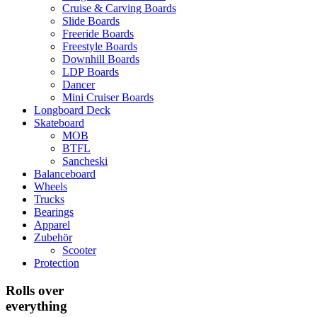
Cruise & Carving Boards
Slide Boards
Freeride Boards
Freestyle Boards
Downhill Boards
LDP Boards
Dancer
Mini Cruiser Boards
Longboard Deck
Skateboard
MOB
BTFL
Sancheski
Balanceboard
Wheels
Trucks
Bearings
Apparel
Zubehör
Scooter
Protection
Rolls over
everything