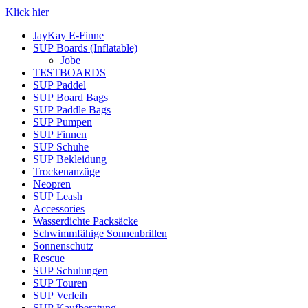
Klick hier
JayKay E-Finne
SUP Boards (Inflatable)
Jobe
TESTBOARDS
SUP Paddel
SUP Board Bags
SUP Paddle Bags
SUP Pumpen
SUP Finnen
SUP Schuhe
SUP Bekleidung
Trockenanzüge
Neopren
SUP Leash
Accessories
Wasserdichte Packsäcke
Schwimmfähige Sonnenbrillen
Sonnenschutz
Rescue
SUP Schulungen
SUP Touren
SUP Verleih
SUP Kaufberatung