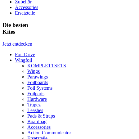
Zubehör
Accessories
Ersatzteile
Die besten
Kites
Jetzt entdecken
Foil Drive
Wingfoil
KOMPLETTSETS
Wings
Parawings
Foilboards
Foil Systems
Foilparts
Hardware
Trapez
Leashes
Pads & Straps
Boardbag
Accessories
Action Communicator
Ersatzteile