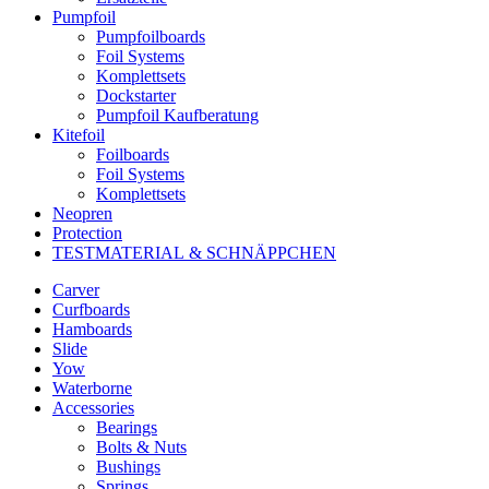
Pumpfoil
Pumpfoilboards
Foil Systems
Komplettsets
Dockstarter
Pumpfoil Kaufberatung
Kitefoil
Foilboards
Foil Systems
Komplettsets
Neopren
Protection
TESTMATERIAL & SCHNÄPPCHEN
Carver
Curfboards
Hamboards
Slide
Yow
Waterborne
Accessories
Bearings
Bolts & Nuts
Bushings
Springs