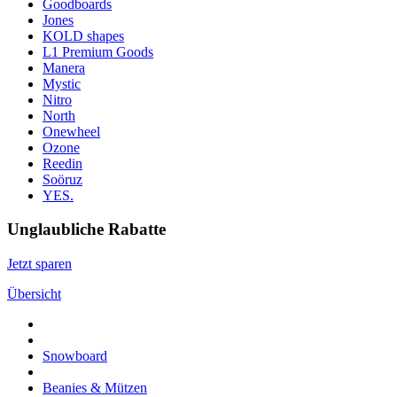
Goodboards
Jones
KOLD shapes
L1 Premium Goods
Manera
Mystic
Nitro
North
Onewheel
Ozone
Reedin
Soöruz
YES.
Unglaubliche Rabatte
Jetzt sparen
Übersicht
Snowboard
Beanies & Mützen