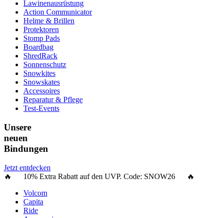
Lawinenausrüstung
Action Communicator
Helme & Brillen
Protektoren
Stomp Pads
Boardbag
ShredRack
Sonnenschutz
Snowkites
Snowskates
Accessoires
Reparatur & Pflege
Test-Events
Unsere
neuen
Bindungen
Jetzt entdecken
🔥 10% Extra Rabatt auf den UVP. Code:
SNOW26
🔥
Volcom
Capita
Ride