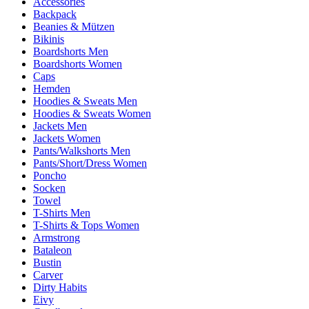
Accessories
Backpack
Beanies & Mützen
Bikinis
Boardshorts Men
Boardshorts Women
Caps
Hemden
Hoodies & Sweats Men
Hoodies & Sweats Women
Jackets Men
Jackets Women
Pants/Walkshorts Men
Pants/Short/Dress Women
Poncho
Socken
Towel
T-Shirts Men
T-Shirts & Tops Women
Armstrong
Bataleon
Bustin
Carver
Dirty Habits
Eivy