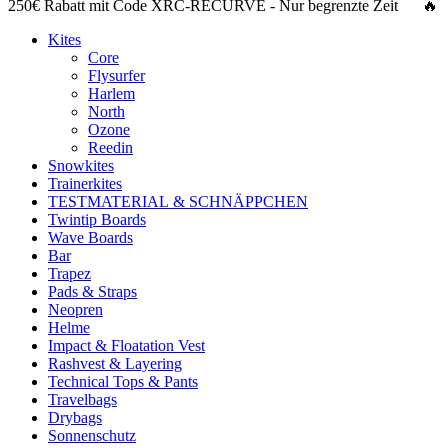
250€ Rabatt
mit Code
XRC-RECURVE
- Nur begrenzte Zeit 🔥
Kites
Core
Flysurfer
Harlem
North
Ozone
Reedin
Snowkites
Trainerkites
TESTMATERIAL & SCHNÄPPCHEN
Twintip Boards
Wave Boards
Bar
Trapez
Pads & Straps
Neopren
Helme
Impact & Floatation Vest
Rashvest & Layering
Technical Tops & Pants
Travelbags
Drybags
Sonnenschutz