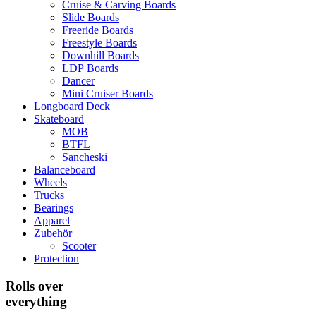
Cruise & Carving Boards
Slide Boards
Freeride Boards
Freestyle Boards
Downhill Boards
LDP Boards
Dancer
Mini Cruiser Boards
Longboard Deck
Skateboard
MOB
BTFL
Sancheski
Balanceboard
Wheels
Trucks
Bearings
Apparel
Zubehör
Scooter
Protection
Rolls over
everything