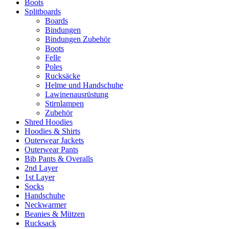
Boots
Splitboards
Boards
Bindungen
Bindungen Zubehör
Boots
Felle
Poles
Rucksäcke
Helme und Handschuhe
Lawinenausrüstung
Stirnlampen
Zubehör
Shred Hoodies
Hoodies & Shirts
Outerwear Jackets
Outerwear Pants
Bib Pants & Overalls
2nd Layer
1st Layer
Socks
Handschuhe
Neckwarmer
Beanies & Mützen
Rucksack