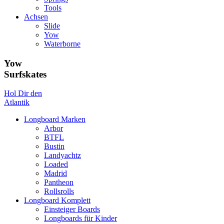
Tools
Achsen
Slide
Yow
Waterborne
Yow
Surfskates
Hol Dir den
Atlantik
Longboard Marken
Arbor
BTFL
Bustin
Landyachtz
Loaded
Madrid
Pantheon
Rollsrolls
Longboard Komplett
Einsteiger Boards
Longboards für Kinder