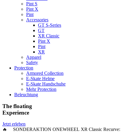
Pint S
Pint X
Pint
Accessories
GT S-Series
GT
XR Classic
Pint X
Pint
XR
Apparel
Safety
Protection
Armored Collection
E-Skate Helme
E-Skate Handschuhe
Mehr Protection
Beleuchtung
The floating
Experience
Jetzt erleben
🔥 SONDERAKTION ONEWHEEL XR Classic Recurve: