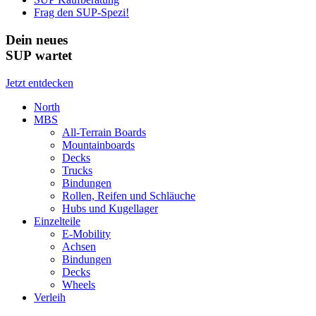
Frag den SUP-Spezi!
Dein neues
SUP wartet
Jetzt entdecken
North
MBS
All-Terrain Boards
Mountainboards
Decks
Trucks
Bindungen
Rollen, Reifen und Schläuche
Hubs und Kugellager
Einzelteile
E-Mobility
Achsen
Bindungen
Decks
Wheels
Verleih