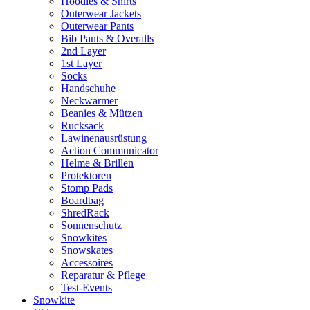
Hoodies & Shirts
Outerwear Jackets
Outerwear Pants
Bib Pants & Overalls
2nd Layer
1st Layer
Socks
Handschuhe
Neckwarmer
Beanies & Mützen
Rucksack
Lawinenausrüstung
Action Communicator
Helme & Brillen
Protektoren
Stomp Pads
Boardbag
ShredRack
Sonnenschutz
Snowkites
Snowskates
Accessoires
Reparatur & Pflege
Test-Events
Snowkite