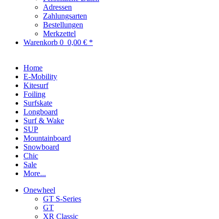
Adressen
Zahlungsarten
Bestellungen
Merkzettel
Warenkorb
0
0,00 € *
Home
E-Mobility
Kitesurf
Foiling
Surfskate
Longboard
Surf & Wake
SUP
Mountainboard
Snowboard
Chic
Sale
More...
Onewheel
GT S-Series
GT
XR Classic