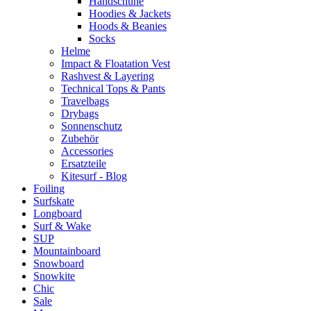
Handschuhe
Hoodies & Jackets
Hoods & Beanies
Socks
Helme
Impact & Floatation Vest
Rashvest & Layering
Technical Tops & Pants
Travelbags
Drybags
Sonnenschutz
Zubehör
Accessories
Ersatzteile
Kitesurf - Blog
Foiling
Surfskate
Longboard
Surf & Wake
SUP
Mountainboard
Snowboard
Snowkite
Chic
Sale