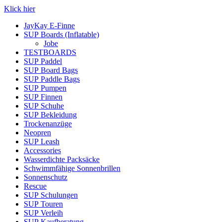
Klick hier
JayKay E-Finne
SUP Boards (Inflatable)
Jobe
TESTBOARDS
SUP Paddel
SUP Board Bags
SUP Paddle Bags
SUP Pumpen
SUP Finnen
SUP Schuhe
SUP Bekleidung
Trockenanzüge
Neopren
SUP Leash
Accessories
Wasserdichte Packsäcke
Schwimmfähige Sonnenbrillen
Sonnenschutz
Rescue
SUP Schulungen
SUP Touren
SUP Verleih
SUP Kaufberatung