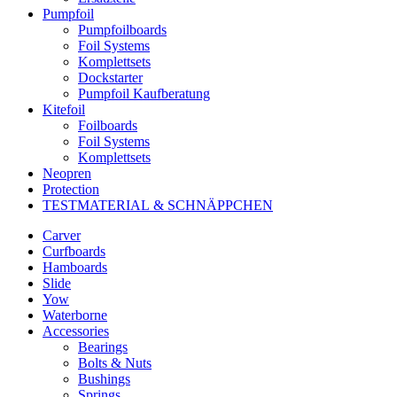
Pumpfoil
Pumpfoilboards
Foil Systems
Komplettsets
Dockstarter
Pumpfoil Kaufberatung
Kitefoil
Foilboards
Foil Systems
Komplettsets
Neopren
Protection
TESTMATERIAL & SCHNÄPPCHEN
Carver
Curfboards
Hamboards
Slide
Yow
Waterborne
Accessories
Bearings
Bolts & Nuts
Bushings
Springs