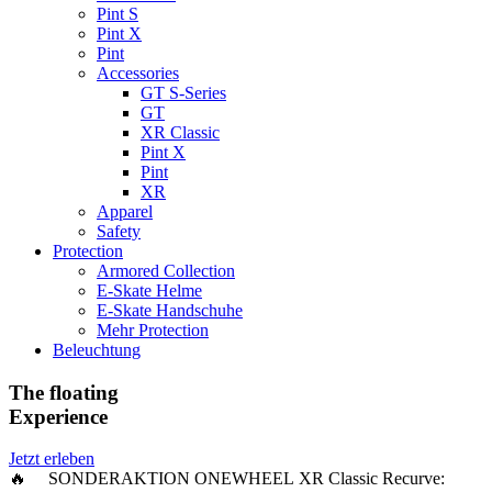
Pint S
Pint X
Pint
Accessories
GT S-Series
GT
XR Classic
Pint X
Pint
XR
Apparel
Safety
Protection
Armored Collection
E-Skate Helme
E-Skate Handschuhe
Mehr Protection
Beleuchtung
The floating
Experience
Jetzt erleben
🔥 SONDERAKTION ONEWHEEL XR Classic Recurve: