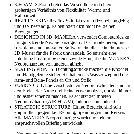
S-FOAM: S-Foam bietet das Wesentliche mit einem
großartigen Verhältnis von Flexibilität, Wärme und
Haltbarkeit.
RE-FLEX SKIN: Re-Flex Skin ist extrem flexibel, langlebig
und UV-beständig. Es behindert dich nicht bei deinen
Bewegungen.
DESIGNED IN 3D: MANERA verwendet Computerdesign,
um gut sitzende Neoprenanzüge in 3D zu modellieren, und
setzt dann eine innovative Software ein, die sie in ein präzises
2D-Muster für die Fabrik umwandelt. So entsteht eine
natürliche Passform wie eine zweite Haut, die die MANERA-
Neoprenanzüge von anderen abhebt.
SEALING PRINTS: Dichtungsdrucke machen die Knöchel
und Handgelenke steifer. Sie halten das Wasser weg und die
Arm- und Bein- Panels an Ort und Stelle.
FUSION CUT: Die verschiedenen Neoprenschichten sind an
den Enden der Arme und Beine verschmolzen, um sie dünner
und ästhetischer zu machen. Es schützt den inneren
Neoprenschaum (AIR FOAM), indem es ihn abdeckt.
STRATEGIC STRUCTURE: Einige Bereiche sind sehr
empfindlich gegenüber Reibung, Spannungen und Reißen.
Alle MANERA Neoprenanzüge wurden mit einem
anspruchsvollen Briefing entwickelt:
. Vermeidung von Nähten im Bereich von Spannungen, um