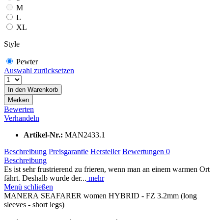
M
L
XL
Style
Pewter
Auswahl zurücksetzen
In den
Warenkorb
Merken
Bewerten
Verhandeln
Artikel-Nr.:
MAN2433.1
Beschreibung
Preisgarantie
Hersteller
Bewertungen
0
Beschreibung
Es ist sehr frustrierend zu frieren, wenn man an einem warmen Ort
fährt. Deshalb wurde der...
mehr
Menü schließen
MANERA SEAFARER women HYBRID - FZ 3.2mm (long
sleeves - short legs)