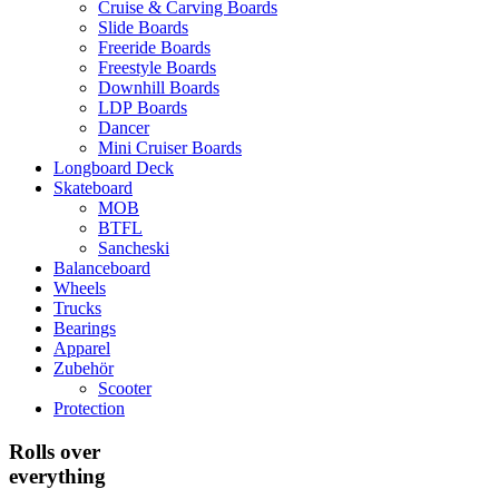
Cruise & Carving Boards
Slide Boards
Freeride Boards
Freestyle Boards
Downhill Boards
LDP Boards
Dancer
Mini Cruiser Boards
Longboard Deck
Skateboard
MOB
BTFL
Sancheski
Balanceboard
Wheels
Trucks
Bearings
Apparel
Zubehör
Scooter
Protection
Rolls over
everything