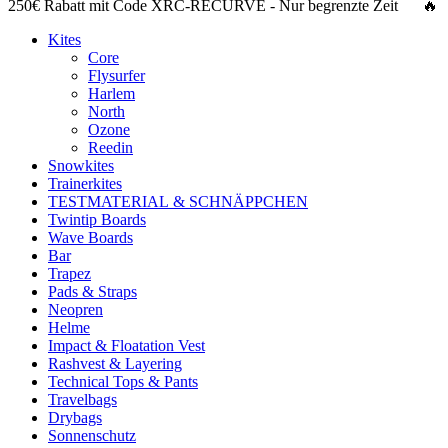
250€ Rabatt
mit Code
XRC-RECURVE
- Nur begrenzte Zeit 🔥
Kites
Core
Flysurfer
Harlem
North
Ozone
Reedin
Snowkites
Trainerkites
TESTMATERIAL & SCHNÄPPCHEN
Twintip Boards
Wave Boards
Bar
Trapez
Pads & Straps
Neopren
Helme
Impact & Floatation Vest
Rashvest & Layering
Technical Tops & Pants
Travelbags
Drybags
Sonnenschutz