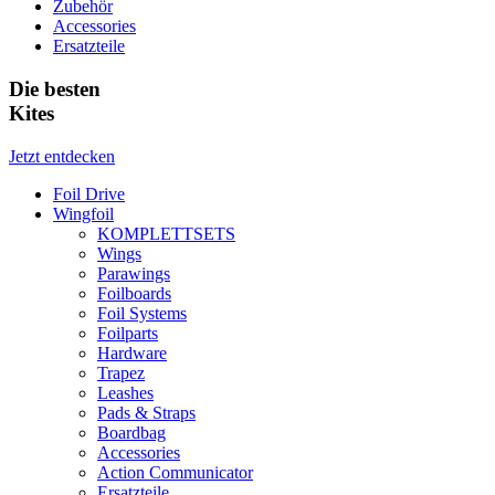
Zubehör
Accessories
Ersatzteile
Die besten
Kites
Jetzt entdecken
Foil Drive
Wingfoil
KOMPLETTSETS
Wings
Parawings
Foilboards
Foil Systems
Foilparts
Hardware
Trapez
Leashes
Pads & Straps
Boardbag
Accessories
Action Communicator
Ersatzteile