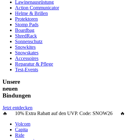
Lawinenausrüstung
Action Communicator
Helme & Brillen
Protektoren
Stomp Pads
Boardbag
ShredRack
Sonnenschutz
Snowkites
Snowskates
Accessoires
Reparatur & Pflege
Test-Events
Unsere
neuen
Bindungen
Jetzt entdecken
🔥 10% Extra Rabatt auf den UVP. Code:
SNOW26
🔥
Volcom
Capita
Ride