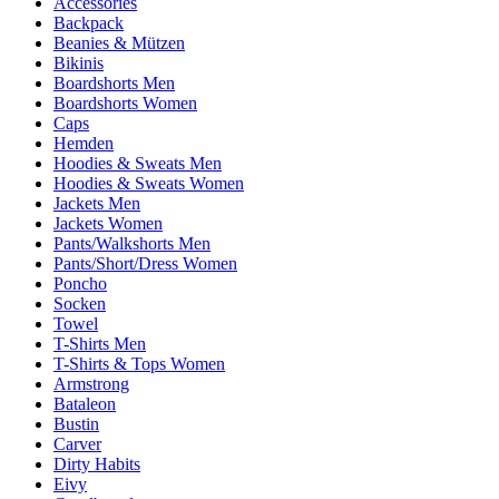
Accessories
Backpack
Beanies & Mützen
Bikinis
Boardshorts Men
Boardshorts Women
Caps
Hemden
Hoodies & Sweats Men
Hoodies & Sweats Women
Jackets Men
Jackets Women
Pants/Walkshorts Men
Pants/Short/Dress Women
Poncho
Socken
Towel
T-Shirts Men
T-Shirts & Tops Women
Armstrong
Bataleon
Bustin
Carver
Dirty Habits
Eivy