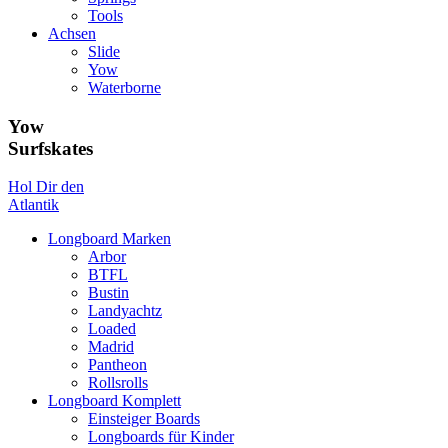
Tools
Achsen
Slide
Yow
Waterborne
Yow
Surfskates
Hol Dir den
Atlantik
Longboard Marken
Arbor
BTFL
Bustin
Landyachtz
Loaded
Madrid
Pantheon
Rollsrolls
Longboard Komplett
Einsteiger Boards
Longboards für Kinder