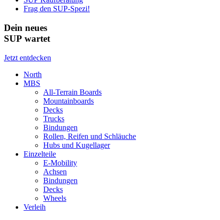
Frag den SUP-Spezi!
Dein neues
SUP wartet
Jetzt entdecken
North
MBS
All-Terrain Boards
Mountainboards
Decks
Trucks
Bindungen
Rollen, Reifen und Schläuche
Hubs und Kugellager
Einzelteile
E-Mobility
Achsen
Bindungen
Decks
Wheels
Verleih