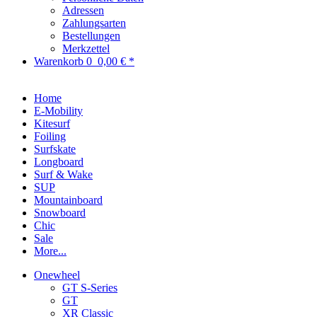
Adressen
Zahlungsarten
Bestellungen
Merkzettel
Warenkorb
0
0,00 € *
Home
E-Mobility
Kitesurf
Foiling
Surfskate
Longboard
Surf & Wake
SUP
Mountainboard
Snowboard
Chic
Sale
More...
Onewheel
GT S-Series
GT
XR Classic