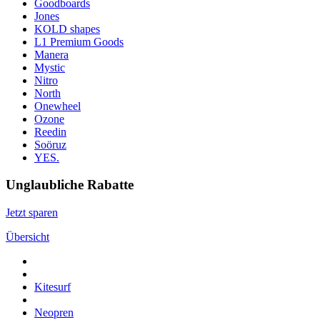
Goodboards
Jones
KOLD shapes
L1 Premium Goods
Manera
Mystic
Nitro
North
Onewheel
Ozone
Reedin
Soöruz
YES.
Unglaubliche Rabatte
Jetzt sparen
Übersicht
Kitesurf
Neopren