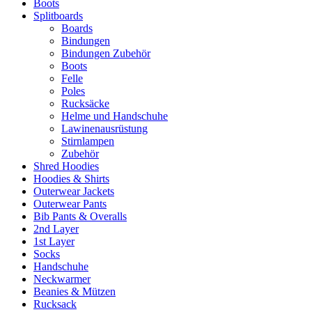
Boots
Splitboards
Boards
Bindungen
Bindungen Zubehör
Boots
Felle
Poles
Rucksäcke
Helme und Handschuhe
Lawinenausrüstung
Stirnlampen
Zubehör
Shred Hoodies
Hoodies & Shirts
Outerwear Jackets
Outerwear Pants
Bib Pants & Overalls
2nd Layer
1st Layer
Socks
Handschuhe
Neckwarmer
Beanies & Mützen
Rucksack