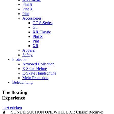
Pint S
Pint X
Pint
Accessories
GT S-Series
GT
XR Classic
Pint X
Pint
XR
Apparel
Safety
Protection
Armored Collection
E-Skate Helme
E-Skate Handschuhe
Mehr Protection
Beleuchtung
The floating
Experience
Jetzt erleben
🔥 SONDERAKTION ONEWHEEL XR Classic Recurve: