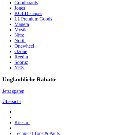
Goodboards
Jones
KOLD shapes
L1 Premium Goods
Manera
Mystic
Nitro
North
Onewheel
Ozone
Reedin
Soöruz
YES.
Unglaubliche Rabatte
Jetzt sparen
Übersicht
Kitesurf
Technical Tops & Pants