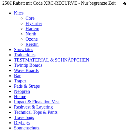
250€ Rabatt
mit Code
XRC-RECURVE
- Nur begrenzte Zeit 🔥
Kites
Core
Flysurfer
Harlem
North
Ozone
Reedin
Snowkites
Trainerkites
TESTMATERIAL & SCHNÄPPCHEN
Twintip Boards
Wave Boards
Bar
Trapez
Pads & Straps
Neopren
Helme
Impact & Floatation Vest
Rashvest & Layering
Technical Tops & Pants
Travelbags
Drybags
Sonnenschutz