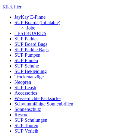
Klick hier
JayKay E-Finne
SUP Boards (Inflatable)
Jobe
TESTBOARDS
SUP Paddel
SUP Board Bags
SUP Paddle Bags
SUP Pumpen
SUP Finnen
SUP Schuhe
SUP Bekleidung
Trockenanzüge
Neopren
SUP Leash
Accessories
Wasserdichte Packsäcke
Schwimmfähige Sonnenbrillen
Sonnenschutz
Rescue
SUP Schulungen
SUP Touren
SUP Verleih