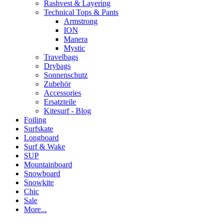
Rashvest & Layering
Technical Tops & Pants
Armstrong
ION
Manera
Mystic
Travelbags
Drybags
Sonnenschutz
Zubehör
Accessories
Ersatzteile
Kitesurf - Blog
Foiling
Surfskate
Longboard
Surf & Wake
SUP
Mountainboard
Snowboard
Snowkite
Chic
Sale
More...