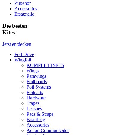
Zubehör
Accessories
Ersatzteile
Die besten
Kites
Jetzt entdecken
Foil Drive
Wingfoil
KOMPLETTSETS
Wings
Parawings
Foilboards
Foil Systems
Foilparts
Hardware
Trapez
Leashes
Pads & Straps
Boardbag
Accessories
Action Communicator