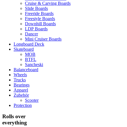
Cruise & Carving Boards
Slide Boards
Freeride Boards
Freestyle Boards
Downhill Boards
LDP Boards
Dancer
Mini Cruiser Boards
Longboard Deck
Skateboard
MOB
BTFL
Sancheski
Balanceboard
Wheels
Trucks
Bearings
Apparel
Zubehör
Scooter
Protection
Rolls over
everything