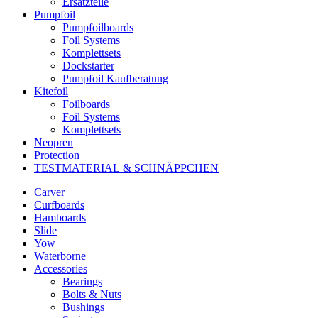
Ersatzteile
Pumpfoil
Pumpfoilboards
Foil Systems
Komplettsets
Dockstarter
Pumpfoil Kaufberatung
Kitefoil
Foilboards
Foil Systems
Komplettsets
Neopren
Protection
TESTMATERIAL & SCHNÄPPCHEN
Carver
Curfboards
Hamboards
Slide
Yow
Waterborne
Accessories
Bearings
Bolts & Nuts
Bushings