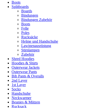
Boots
Splitboards
Boards
Bindungen
Bindungen Zubehör
Boots
Felle
Poles
Rucksäcke
Helme und Handschuhe
Lawinenausrüstung
Stirnlampen
Zubehör
Shred Hoodies
Hoodies & Shirts
Outerwear Jackets
Outerwear Pants
Bib Pants & Overalls
2nd Layer
1st Layer
Socks
Handschuhe
Neckwarmer
Beanies & Mützen
Rucksack