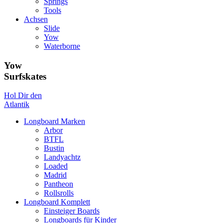
Springs
Tools
Achsen
Slide
Yow
Waterborne
Yow
Surfskates
Hol Dir den
Atlantik
Longboard Marken
Arbor
BTFL
Bustin
Landyachtz
Loaded
Madrid
Pantheon
Rollsrolls
Longboard Komplett
Einsteiger Boards
Longboards für Kinder