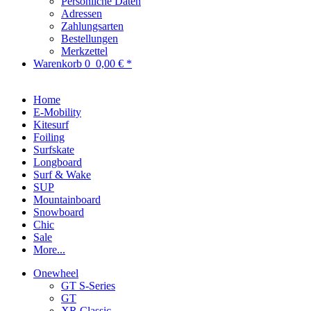
Persönliche Daten
Adressen
Zahlungsarten
Bestellungen
Merkzettel
Warenkorb
0
0,00 € *
Home
E-Mobility
Kitesurf
Foiling
Surfskate
Longboard
Surf & Wake
SUP
Mountainboard
Snowboard
Chic
Sale
More...
Onewheel
GT S-Series
GT
XR Classic