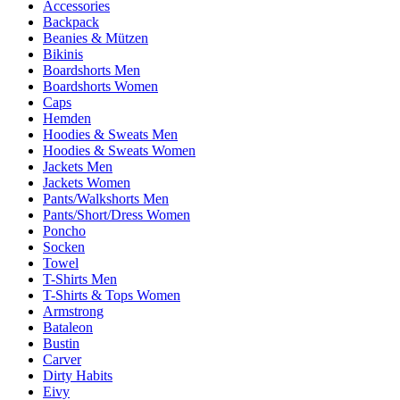
Accessories
Backpack
Beanies & Mützen
Bikinis
Boardshorts Men
Boardshorts Women
Caps
Hemden
Hoodies & Sweats Men
Hoodies & Sweats Women
Jackets Men
Jackets Women
Pants/Walkshorts Men
Pants/Short/Dress Women
Poncho
Socken
Towel
T-Shirts Men
T-Shirts & Tops Women
Armstrong
Bataleon
Bustin
Carver
Dirty Habits
Eivy