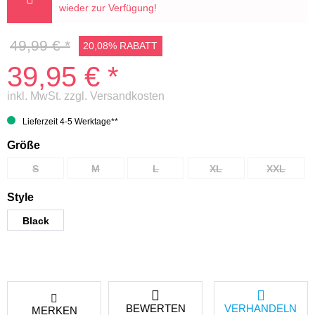
wieder zur Verfügung!
49,99 € *
20,08% RABATT
39,95 € *
inkl. MwSt.
zzgl. Versandkosten
Lieferzeit 4-5 Werktage**
Größe
S
M
L
XL
XXL
Style
Black
BEWERTEN
VERHANDELN
MERKEN