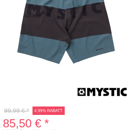
5%
89,99 € *
4,99% RABATT
85,50 € *