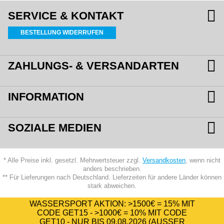
SERVICE & KONTAKT
BESTELLUNG WIDERRUFEN
ZAHLUNGS- & VERSANDARTEN
INFORMATION
SOZIALE MEDIEN
* Alle Preise inkl. gesetzl. Mehrwertsteuer zzgl.
Versandkosten
, wenn nicht
anders beschrieben.
** Für Lieferungen nach Deutschland. Lieferzeiten für andere Länder können
stark abweichen.
WASSERSPORT AKTION:
>1500€ = 15%
MIT
CODE
GET15
-
>1000€ = 10%
MIT CODE
GET10
- NUR BIS 09.08.2026 (AUSSER A