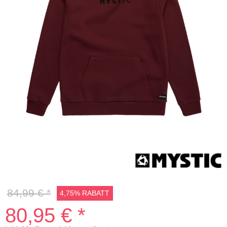
5%
84,99 € *
4,75% RABATT
80,95 € *