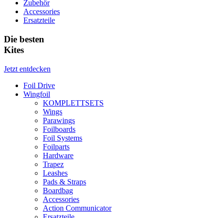
Zubehör
Accessories
Ersatzteile
Die besten
Kites
Jetzt entdecken
Foil Drive
Wingfoil
KOMPLETTSETS
Wings
Parawings
Foilboards
Foil Systems
Foilparts
Hardware
Trapez
Leashes
Pads & Straps
Boardbag
Accessories
Action Communicator
Ersatzteile