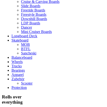
Cruise & Carving Boards
Slide Boards
Freeride Boards
Freestyle Boards
Downhill Boards
LDP Boards
Dancer
Mini Cruiser Boards
Longboard Deck
Skateboard
MOB
BTFL
Sancheski
Balanceboard
Wheels
Trucks
Bearings
Apparel
Zubehör
Scooter
Protection
Rolls over
everything