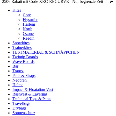
250€ Rabatt
mit Code
XRC-RECURVE
- Nur begrenzte Zeit 🔥
Kites
Core
Flysurfer
Harlem
North
Ozone
Reedin
Snowkites
Trainerkites
TESTMATERIAL & SCHNÄPPCHEN
Twintip Boards
Wave Boards
Bar
Trapez
Pads & Straps
Neopren
Helme
Impact & Floatation Vest
Rashvest & Layering
Technical Tops & Pants
Travelbags
Drybags
Sonnenschutz