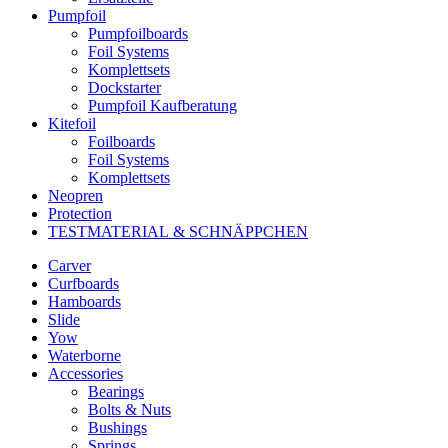
Pumpfoil
Pumpfoilboards
Foil Systems
Komplettsets
Dockstarter
Pumpfoil Kaufberatung
Kitefoil
Foilboards
Foil Systems
Komplettsets
Neopren
Protection
TESTMATERIAL & SCHNÄPPCHEN
Carver
Curfboards
Hamboards
Slide
Yow
Waterborne
Accessories
Bearings
Bolts & Nuts
Bushings
Springs