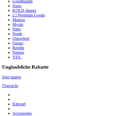
Goodboards
Jones
KOLD shapes
L1 Premium Goods
Manera
Mystic
Nitro
North
Onewheel
Ozone
Reedin
Soöruz
YES.
Unglaubliche Rabatte
Jetzt sparen
Übersicht
Kitesurf
Accessories