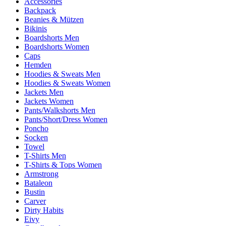
Accessories
Backpack
Beanies & Mützen
Bikinis
Boardshorts Men
Boardshorts Women
Caps
Hemden
Hoodies & Sweats Men
Hoodies & Sweats Women
Jackets Men
Jackets Women
Pants/Walkshorts Men
Pants/Short/Dress Women
Poncho
Socken
Towel
T-Shirts Men
T-Shirts & Tops Women
Armstrong
Bataleon
Bustin
Carver
Dirty Habits
Eivy