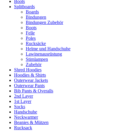
Boots
Splitboards
Boards
Bindungen
Bindungen Zubehör
Boots
Felle
Poles
Rucksäcke
Helme und Handschuhe
Lawinenausrüstung
Stirnlampen
Zubehör
Shred Hoodies
Hoodies & Shirts
Outerwear Jackets
Outerwear Pants
Bib Pants & Overalls
2nd Layer
1st Layer
Socks
Handschuhe
Neckwarmer
Beanies & Mützen
Rucksack