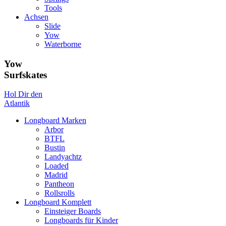
Tools
Achsen
Slide
Yow
Waterborne
Yow
Surfskates
Hol Dir den
Atlantik
Longboard Marken
Arbor
BTFL
Bustin
Landyachtz
Loaded
Madrid
Pantheon
Rollsrolls
Longboard Komplett
Einsteiger Boards
Longboards für Kinder