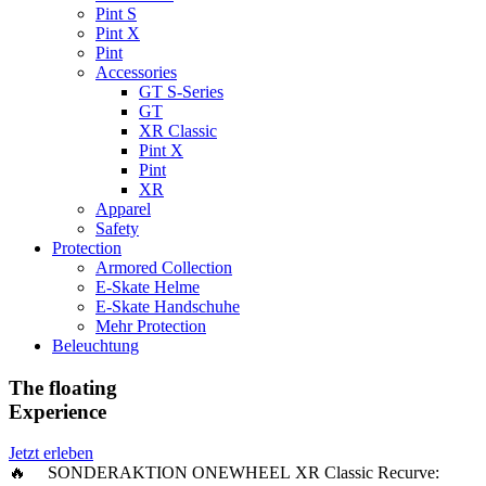
Pint S
Pint X
Pint
Accessories
GT S-Series
GT
XR Classic
Pint X
Pint
XR
Apparel
Safety
Protection
Armored Collection
E-Skate Helme
E-Skate Handschuhe
Mehr Protection
Beleuchtung
The floating
Experience
Jetzt erleben
🔥 SONDERAKTION ONEWHEEL XR Classic Recurve: