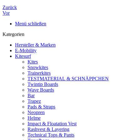
Zurück
Vor
Menü schließen
Kategorien
Hersteller & Marken
E-Mobility
Kitesurf
Kites
Snowkites
Trainerkites
TESTMATERIAL & SCHNÄPPCHEN
Twintip Boards
Wave Boards
Bar
Trapez
Pads & Straps
Neopren
Helme
Impact & Floatation Vest
Rashvest & Layering
Technical Tops & Pants