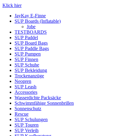
Klick hier
JayKay E-Finne
SUP Boards (Inflatable)
Jobe
TESTBOARDS
SUP Paddel
SUP Board Bags
SUP Paddle Bags
SUP Pumpen
SUP Finnen
SUP Schuhe
SUP Bekleidung
Trockenanzüge
Neopren
SUP Leash
Accessories
Wasserdichte Packsäcke
Schwimmfähige Sonnenbrillen
Sonnenschutz
Rescue
SUP Schulungen
SUP Touren
SUP Verleih
SUP Kaufberatung