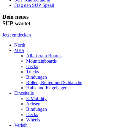
Frag den SUP-Spezi!
Dein neues
SUP wartet
Jetzt entdecken
North
MBS
All-Terrain Boards
Mountainboards
Decks
Trucks
Bindungen
Rollen, Reifen und Schläuche
Hubs und Kugellager
Einzelteile
E-Mobility
Achsen
Bindungen
Decks
Wheels
Verleih