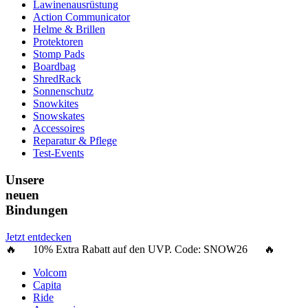
Lawinenausrüstung
Action Communicator
Helme & Brillen
Protektoren
Stomp Pads
Boardbag
ShredRack
Sonnenschutz
Snowkites
Snowskates
Accessoires
Reparatur & Pflege
Test-Events
Unsere
neuen
Bindungen
Jetzt entdecken
🔥 10% Extra Rabatt auf den UVP. Code:
SNOW26
🔥
Volcom
Capita
Ride