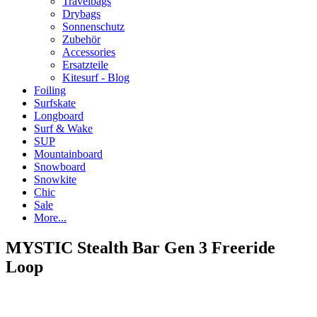
Travelbags
Drybags
Sonnenschutz
Zubehör
Accessories
Ersatzteile
Kitesurf - Blog
Foiling
Surfskate
Longboard
Surf & Wake
SUP
Mountainboard
Snowboard
Snowkite
Chic
Sale
More...
MYSTIC Stealth Bar Gen 3 Freeride
Loop