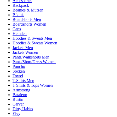
Accessories
Backpack
Beanies & Mützen
Bikinis
Boardshorts Men
Boardshorts Women
Caps
Hemden
Hoodies & Sweats Men
Hoodies & Sweats Women
Jackets Men
Jackets Women
Pants/Walkshorts Men
Pants/Short/Dress Women
Poncho
Socken
Towel
T-Shirts Men
T-Shirts & Tops Women
Armstrong
Bataleon
Bustin
Carver
Dirty Habits
Eivy