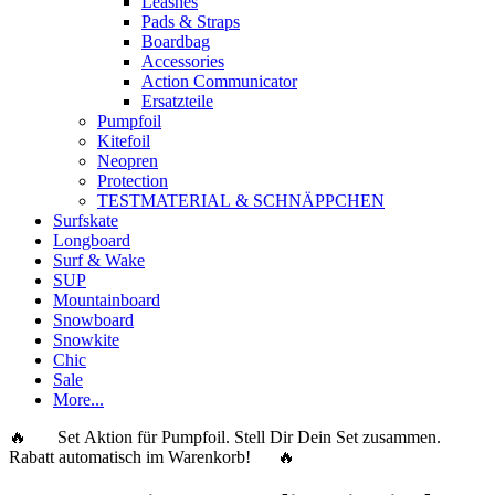
Leashes
Pads & Straps
Boardbag
Accessories
Action Communicator
Ersatzteile
Pumpfoil
Kitefoil
Neopren
Protection
TESTMATERIAL & SCHNÄPPCHEN
Surfskate
Longboard
Surf & Wake
SUP
Mountainboard
Snowboard
Snowkite
Chic
Sale
More...
🔥 Set Aktion für Pumpfoil. Stell Dir Dein Set zusammen.
Rabatt automatisch im Warenkorb! 🔥