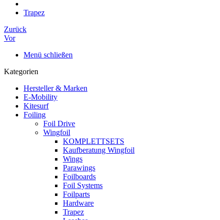
Trapez
Zurück
Vor
Menü schließen
Kategorien
Hersteller & Marken
E-Mobility
Kitesurf
Foiling
Foil Drive
Wingfoil
KOMPLETTSETS
Kaufberatung Wingfoil
Wings
Parawings
Foilboards
Foil Systems
Foilparts
Hardware
Trapez