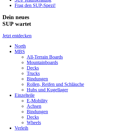
Frag den SUP-Spezi!
Dein neues
SUP wartet
Jetzt entdecken
North
MBS
All-Terrain Boards
Mountainboards
Decks
Trucks
Bindungen
Rollen, Reifen und Schläuche
Hubs und Kugellager
Einzelteile
E-Mobility
Achsen
Bindungen
Decks
Wheels
Verleih