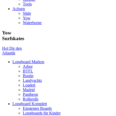
Tools
Achsen
Slide
Yow
Waterborne
Yow
Surfskates
Hol Dir den
Atlantik
Longboard Marken
Arbor
BTFL
Bustin
Landyachtz
Loaded
Madrid
Pantheon
Rollsrolls
Longboard Komplett
Einsteiger Boards
Longboards für Kinder