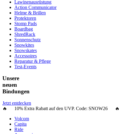
Lawinenausrüstung
Action Communicator
Helme & Brillen
Protektoren
Stomp Pads
Boardbag
ShredRack
Sonnenschutz
Snowkites
Snowskates
Accessoires
Reparatur & Pflege
Test-Events
Unsere
neuen
Bindungen
Jetzt entdecken
🔥 10% Extra Rabatt auf den UVP. Code:
SNOW26
🔥
Volcom
Capita
Ride