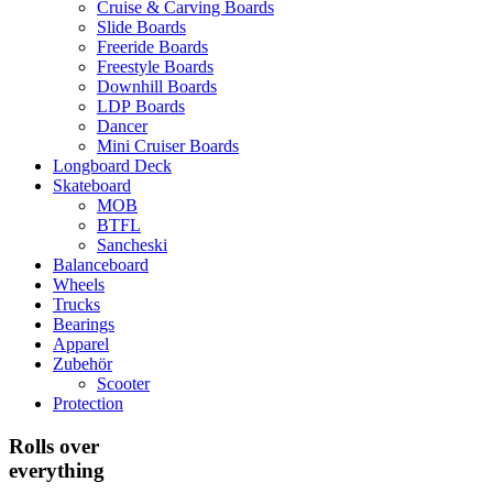
Cruise & Carving Boards
Slide Boards
Freeride Boards
Freestyle Boards
Downhill Boards
LDP Boards
Dancer
Mini Cruiser Boards
Longboard Deck
Skateboard
MOB
BTFL
Sancheski
Balanceboard
Wheels
Trucks
Bearings
Apparel
Zubehör
Scooter
Protection
Rolls over
everything