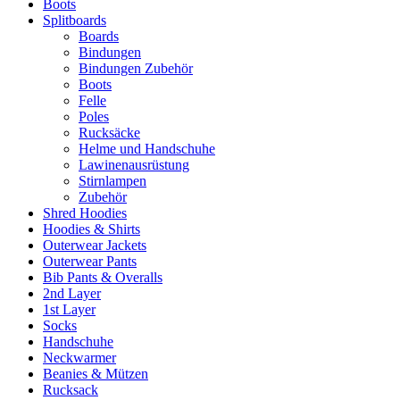
Boots
Splitboards
Boards
Bindungen
Bindungen Zubehör
Boots
Felle
Poles
Rucksäcke
Helme und Handschuhe
Lawinenausrüstung
Stirnlampen
Zubehör
Shred Hoodies
Hoodies & Shirts
Outerwear Jackets
Outerwear Pants
Bib Pants & Overalls
2nd Layer
1st Layer
Socks
Handschuhe
Neckwarmer
Beanies & Mützen
Rucksack