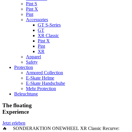
Pint S
Pint X
Pint
Accessories
GT S-Series
GT
XR Classic
Pint X
Pint
XR
Apparel
Safety
Protection
Armored Collection
E-Skate Helme
E-Skate Handschuhe
Mehr Protection
Beleuchtung
The floating
Experience
Jetzt erleben
🔥 SONDERAKTION ONEWHEEL XR Classic Recurve: