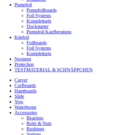
Pumpfoil
Pumpfoilboards
Foil Systems
Komplettsets
Dockstarter
Pumpfoil Kaufberatung
Kitefoil
Foilboards
Foil Systems
Komplettsets
Neopren
Protection
TESTMATERIAL & SCHNÄPPCHEN
Carver
Curfboards
Hamboards
Slide
Yow
Waterborne
Accessories
Bearings
Bolts & Nuts
Bushings
Springs