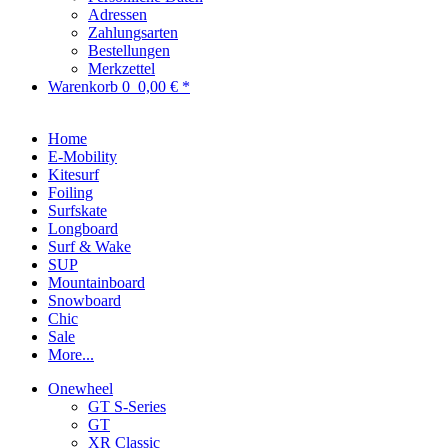
Adressen
Zahlungsarten
Bestellungen
Merkzettel
Warenkorb
0
0,00 € *
Home
E-Mobility
Kitesurf
Foiling
Surfskate
Longboard
Surf & Wake
SUP
Mountainboard
Snowboard
Chic
Sale
More...
Onewheel
GT S-Series
GT
XR Classic