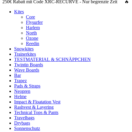
250€ Rabatt
mit Code
XRC-RECURVE
- Nur begrenzte Zeit 🔥
Kites
Core
Flysurfer
Harlem
North
Ozone
Reedin
Snowkites
Trainerkites
TESTMATERIAL & SCHNÄPPCHEN
Twintip Boards
Wave Boards
Bar
Trapez
Pads & Straps
Neopren
Helme
Impact & Floatation Vest
Rashvest & Layering
Technical Tops & Pants
Travelbags
Drybags
Sonnenschutz