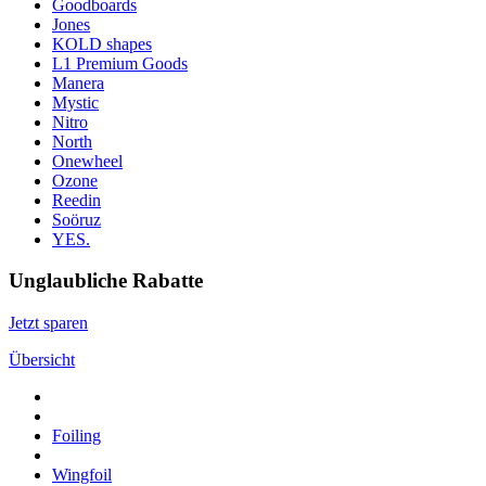
Goodboards
Jones
KOLD shapes
L1 Premium Goods
Manera
Mystic
Nitro
North
Onewheel
Ozone
Reedin
Soöruz
YES.
Unglaubliche Rabatte
Jetzt sparen
Übersicht
Foiling
Wingfoil