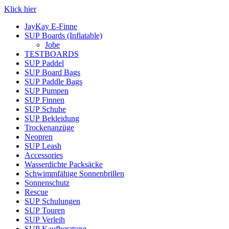
Klick hier
JayKay E-Finne
SUP Boards (Inflatable)
Jobe
TESTBOARDS
SUP Paddel
SUP Board Bags
SUP Paddle Bags
SUP Pumpen
SUP Finnen
SUP Schuhe
SUP Bekleidung
Trockenanzüge
Neopren
SUP Leash
Accessories
Wasserdichte Packsäcke
Schwimmfähige Sonnenbrillen
Sonnenschutz
Rescue
SUP Schulungen
SUP Touren
SUP Verleih
SUP Kaufberatung