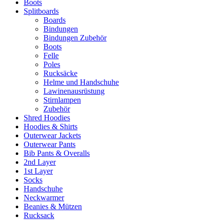
Boots
Splitboards
Boards
Bindungen
Bindungen Zubehör
Boots
Felle
Poles
Rucksäcke
Helme und Handschuhe
Lawinenausrüstung
Stirnlampen
Zubehör
Shred Hoodies
Hoodies & Shirts
Outerwear Jackets
Outerwear Pants
Bib Pants & Overalls
2nd Layer
1st Layer
Socks
Handschuhe
Neckwarmer
Beanies & Mützen
Rucksack