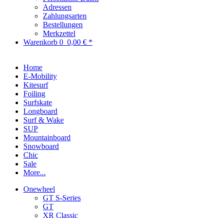
Adressen
Zahlungsarten
Bestellungen
Merkzettel
Warenkorb
0
0,00 € *
Home
E-Mobility
Kitesurf
Foiling
Surfskate
Longboard
Surf & Wake
SUP
Mountainboard
Snowboard
Chic
Sale
More...
Onewheel
GT S-Series
GT
XR Classic