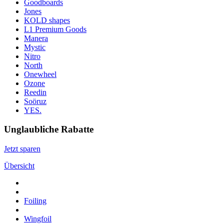
Goodboards
Jones
KOLD shapes
L1 Premium Goods
Manera
Mystic
Nitro
North
Onewheel
Ozone
Reedin
Soöruz
YES.
Unglaubliche Rabatte
Jetzt sparen
Übersicht
Foiling
Wingfoil