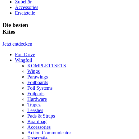
Zubehör
Accessories
Ersatzteile
Die besten
Kites
Jetzt entdecken
Foil Drive
Wingfoil
KOMPLETTSETS
Wings
Parawings
Foilboards
Foil Systems
Foilparts
Hardware
Trapez
Leashes
Pads & Straps
Boardbag
Accessories
Action Communicator
Ersatzteile