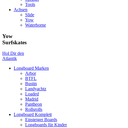
Tools
Achsen
Slide
Yow
Waterborne
Yow
Surfskates
Hol Dir den
Atlantik
Longboard Marken
Arbor
BTFL
Bustin
Landyachtz
Loaded
Madrid
Pantheon
Rollsrolls
Longboard Komplett
Einsteiger Boards
Longboards für Kinder