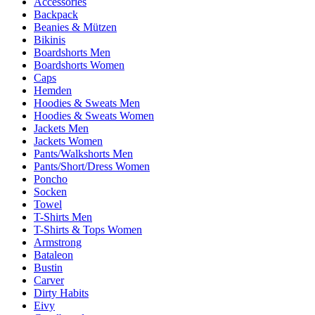
Accessories
Backpack
Beanies & Mützen
Bikinis
Boardshorts Men
Boardshorts Women
Caps
Hemden
Hoodies & Sweats Men
Hoodies & Sweats Women
Jackets Men
Jackets Women
Pants/Walkshorts Men
Pants/Short/Dress Women
Poncho
Socken
Towel
T-Shirts Men
T-Shirts & Tops Women
Armstrong
Bataleon
Bustin
Carver
Dirty Habits
Eivy