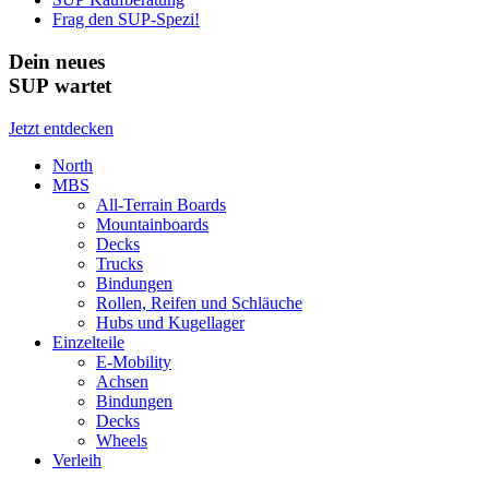
Frag den SUP-Spezi!
Dein neues
SUP wartet
Jetzt entdecken
North
MBS
All-Terrain Boards
Mountainboards
Decks
Trucks
Bindungen
Rollen, Reifen und Schläuche
Hubs und Kugellager
Einzelteile
E-Mobility
Achsen
Bindungen
Decks
Wheels
Verleih