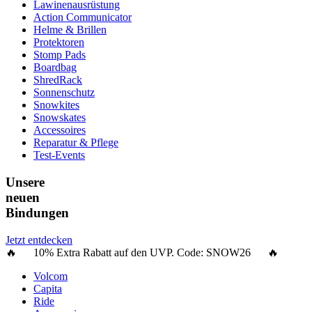
Lawinenausrüstung
Action Communicator
Helme & Brillen
Protektoren
Stomp Pads
Boardbag
ShredRack
Sonnenschutz
Snowkites
Snowskates
Accessoires
Reparatur & Pflege
Test-Events
Unsere
neuen
Bindungen
Jetzt entdecken
🔥 10% Extra Rabatt auf den UVP. Code:
SNOW26
🔥
Volcom
Capita
Ride