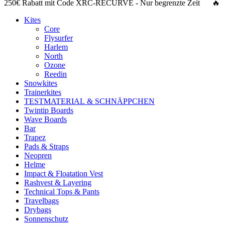
250€ Rabatt
mit Code
XRC-RECURVE
- Nur begrenzte Zeit 🔥
Kites
Core
Flysurfer
Harlem
North
Ozone
Reedin
Snowkites
Trainerkites
TESTMATERIAL & SCHNÄPPCHEN
Twintip Boards
Wave Boards
Bar
Trapez
Pads & Straps
Neopren
Helme
Impact & Floatation Vest
Rashvest & Layering
Technical Tops & Pants
Travelbags
Drybags
Sonnenschutz