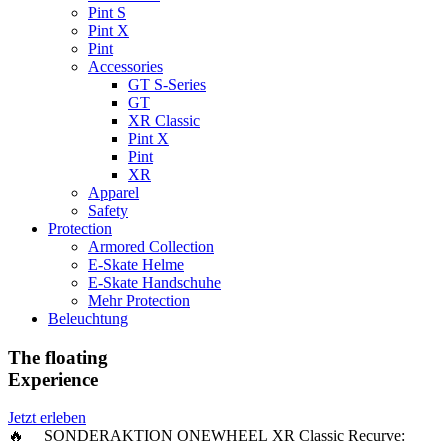
Pint S
Pint X
Pint
Accessories
GT S-Series
GT
XR Classic
Pint X
Pint
XR
Apparel
Safety
Protection
Armored Collection
E-Skate Helme
E-Skate Handschuhe
Mehr Protection
Beleuchtung
The floating
Experience
Jetzt erleben
🔥 SONDERAKTION ONEWHEEL XR Classic Recurve: