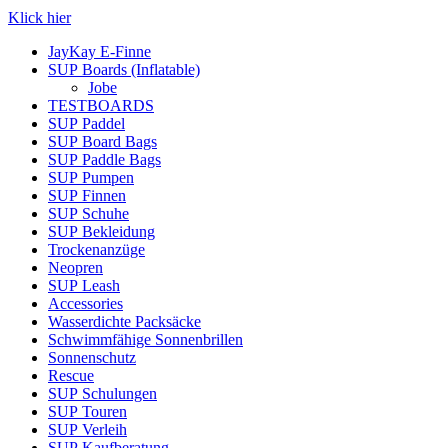
Klick hier
JayKay E-Finne
SUP Boards (Inflatable)
Jobe
TESTBOARDS
SUP Paddel
SUP Board Bags
SUP Paddle Bags
SUP Pumpen
SUP Finnen
SUP Schuhe
SUP Bekleidung
Trockenanzüge
Neopren
SUP Leash
Accessories
Wasserdichte Packsäcke
Schwimmfähige Sonnenbrillen
Sonnenschutz
Rescue
SUP Schulungen
SUP Touren
SUP Verleih
SUP Kaufberatung