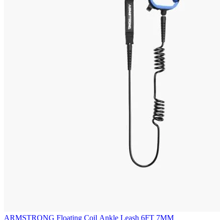
ARMSTRONG Floating Coil Ankle Leash 6FT 7MM