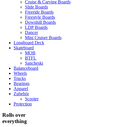
Cruise & Carving Boards
Slide Boards
Freeride Boards
Freestyle Boards
Downhill Boards
LDP Boards
Dancer
Mini Cruiser Boards
Longboard Deck
Skateboard
MOB
BTFL
Sancheski
Balanceboard
Wheels
Trucks
Bearings
Apparel
Zubehör
Scooter
Protection
Rolls over
everything