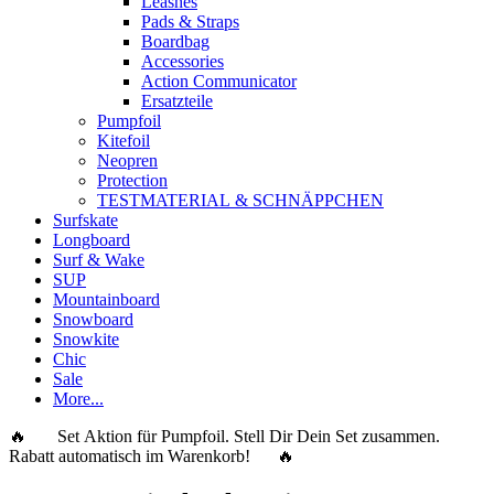
Leashes
Pads & Straps
Boardbag
Accessories
Action Communicator
Ersatzteile
Pumpfoil
Kitefoil
Neopren
Protection
TESTMATERIAL & SCHNÄPPCHEN
Surfskate
Longboard
Surf & Wake
SUP
Mountainboard
Snowboard
Snowkite
Chic
Sale
More...
🔥 Set Aktion für Pumpfoil. Stell Dir Dein Set zusammen.
Rabatt automatisch im Warenkorb! 🔥