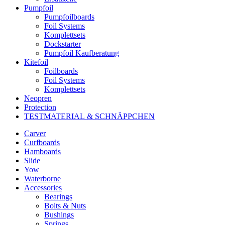
Pumpfoil
Pumpfoilboards
Foil Systems
Komplettsets
Dockstarter
Pumpfoil Kaufberatung
Kitefoil
Foilboards
Foil Systems
Komplettsets
Neopren
Protection
TESTMATERIAL & SCHNÄPPCHEN
Carver
Curfboards
Hamboards
Slide
Yow
Waterborne
Accessories
Bearings
Bolts & Nuts
Bushings
Springs