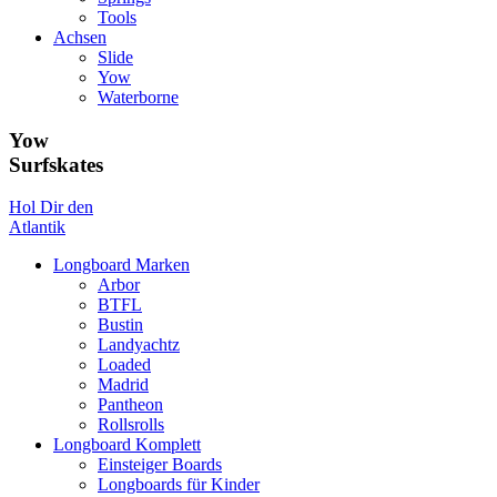
Tools
Achsen
Slide
Yow
Waterborne
Yow
Surfskates
Hol Dir den
Atlantik
Longboard Marken
Arbor
BTFL
Bustin
Landyachtz
Loaded
Madrid
Pantheon
Rollsrolls
Longboard Komplett
Einsteiger Boards
Longboards für Kinder