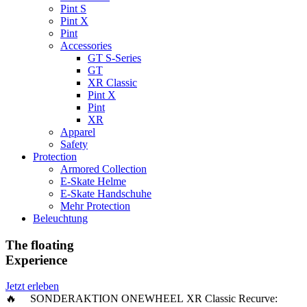
Pint S
Pint X
Pint
Accessories
GT S-Series
GT
XR Classic
Pint X
Pint
XR
Apparel
Safety
Protection
Armored Collection
E-Skate Helme
E-Skate Handschuhe
Mehr Protection
Beleuchtung
The floating
Experience
Jetzt erleben
🔥 SONDERAKTION ONEWHEEL XR Classic Recurve: