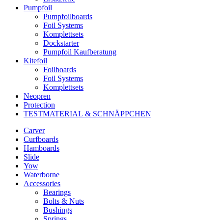
Pumpfoil
Pumpfoilboards
Foil Systems
Komplettsets
Dockstarter
Pumpfoil Kaufberatung
Kitefoil
Foilboards
Foil Systems
Komplettsets
Neopren
Protection
TESTMATERIAL & SCHNÄPPCHEN
Carver
Curfboards
Hamboards
Slide
Yow
Waterborne
Accessories
Bearings
Bolts & Nuts
Bushings
Springs