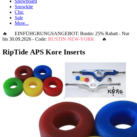
Snowboard
Snowkite
Chic
Sale
More...
🔥 EINFÜHGRUNGSANGEBOT: Bustin: 25% Rabatt - Nur
bis 30.09.2026 - Code:
BUSTIN-NEW-YORK
🔥
RipTide APS Kore Inserts