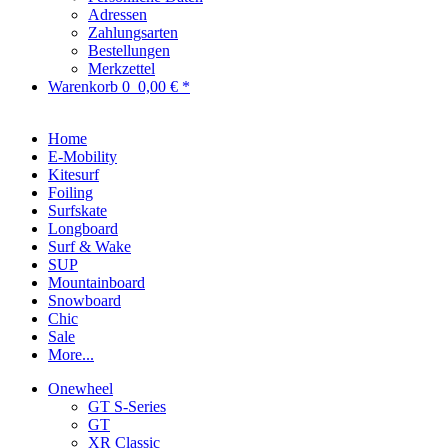
Adressen
Zahlungsarten
Bestellungen
Merkzettel
Warenkorb
0
0,00 € *
Home
E-Mobility
Kitesurf
Foiling
Surfskate
Longboard
Surf & Wake
SUP
Mountainboard
Snowboard
Chic
Sale
More...
Onewheel
GT S-Series
GT
XR Classic