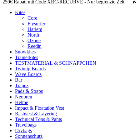
250€ Rabatt
mit Code
XRC-RECURVE
- Nur begrenzte Zeit 🔥
Kites
Core
Flysurfer
Harlem
North
Ozone
Reedin
Snowkites
Trainerkites
TESTMATERIAL & SCHNÄPPCHEN
Twintip Boards
Wave Boards
Bar
Trapez
Pads & Straps
Neopren
Helme
Impact & Floatation Vest
Rashvest & Layering
Technical Tops & Pants
Travelbags
Drybags
Sonnenschutz