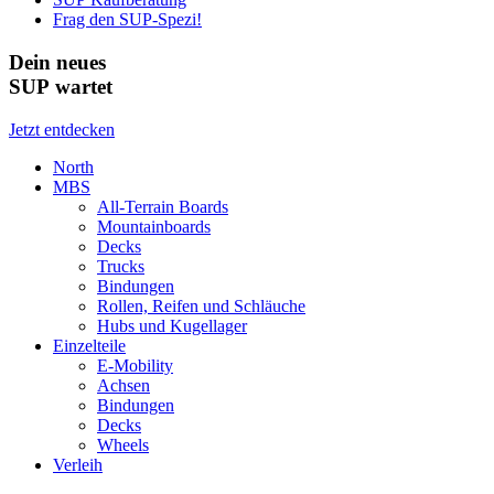
Frag den SUP-Spezi!
Dein neues
SUP wartet
Jetzt entdecken
North
MBS
All-Terrain Boards
Mountainboards
Decks
Trucks
Bindungen
Rollen, Reifen und Schläuche
Hubs und Kugellager
Einzelteile
E-Mobility
Achsen
Bindungen
Decks
Wheels
Verleih