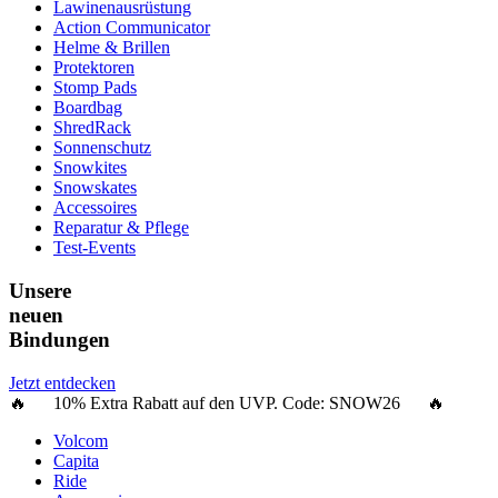
Lawinenausrüstung
Action Communicator
Helme & Brillen
Protektoren
Stomp Pads
Boardbag
ShredRack
Sonnenschutz
Snowkites
Snowskates
Accessoires
Reparatur & Pflege
Test-Events
Unsere
neuen
Bindungen
Jetzt entdecken
🔥 10% Extra Rabatt auf den UVP. Code:
SNOW26
🔥
Volcom
Capita
Ride