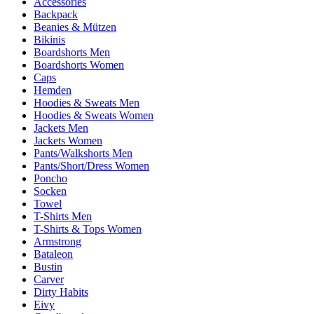
Accessories
Backpack
Beanies & Mützen
Bikinis
Boardshorts Men
Boardshorts Women
Caps
Hemden
Hoodies & Sweats Men
Hoodies & Sweats Women
Jackets Men
Jackets Women
Pants/Walkshorts Men
Pants/Short/Dress Women
Poncho
Socken
Towel
T-Shirts Men
T-Shirts & Tops Women
Armstrong
Bataleon
Bustin
Carver
Dirty Habits
Eivy