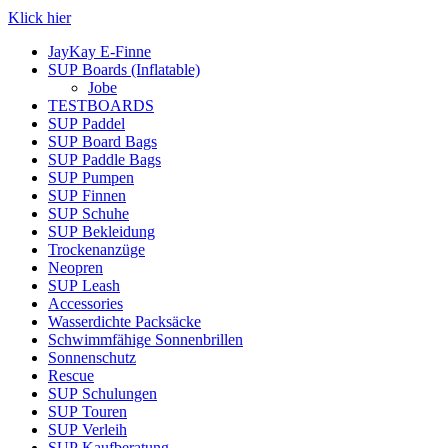
Klick hier
JayKay E-Finne
SUP Boards (Inflatable)
Jobe
TESTBOARDS
SUP Paddel
SUP Board Bags
SUP Paddle Bags
SUP Pumpen
SUP Finnen
SUP Schuhe
SUP Bekleidung
Trockenanzüge
Neopren
SUP Leash
Accessories
Wasserdichte Packsäcke
Schwimmfähige Sonnenbrillen
Sonnenschutz
Rescue
SUP Schulungen
SUP Touren
SUP Verleih
SUP Kaufberatung