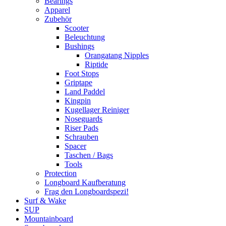
Bearings
Apparel
Zubehör
Scooter
Beleuchtung
Bushings
Orangatang Nipples
Riptide
Foot Stops
Griptape
Land Paddel
Kingpin
Kugellager Reiniger
Noseguards
Riser Pads
Schrauben
Spacer
Taschen / Bags
Tools
Protection
Longboard Kaufberatung
Frag den Longboardspezi!
Surf & Wake
SUP
Mountainboard