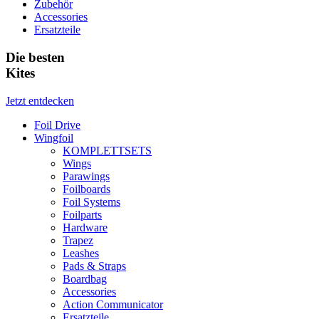
Zubehör
Accessories
Ersatzteile
Die besten
Kites
Jetzt entdecken
Foil Drive
Wingfoil
KOMPLETTSETS
Wings
Parawings
Foilboards
Foil Systems
Foilparts
Hardware
Trapez
Leashes
Pads & Straps
Boardbag
Accessories
Action Communicator
Ersatzteile