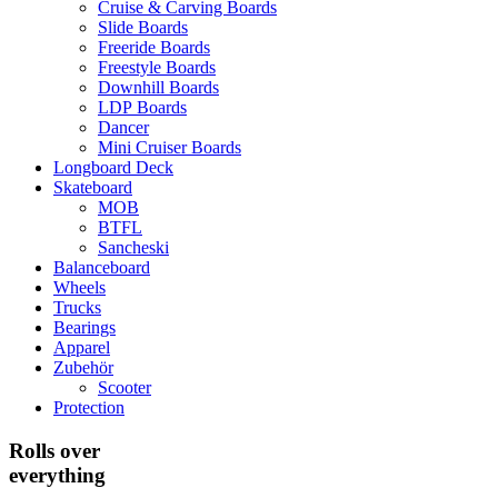
Cruise & Carving Boards
Slide Boards
Freeride Boards
Freestyle Boards
Downhill Boards
LDP Boards
Dancer
Mini Cruiser Boards
Longboard Deck
Skateboard
MOB
BTFL
Sancheski
Balanceboard
Wheels
Trucks
Bearings
Apparel
Zubehör
Scooter
Protection
Rolls over
everything