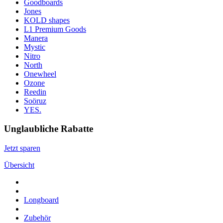
Goodboards
Jones
KOLD shapes
L1 Premium Goods
Manera
Mystic
Nitro
North
Onewheel
Ozone
Reedin
Soöruz
YES.
Unglaubliche Rabatte
Jetzt sparen
Übersicht
Longboard
Zubehör