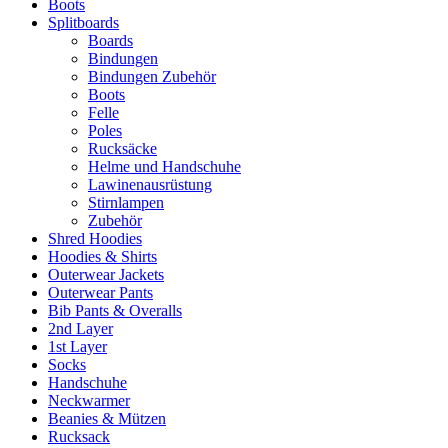
Boots
Splitboards
Boards
Bindungen
Bindungen Zubehör
Boots
Felle
Poles
Rucksäcke
Helme und Handschuhe
Lawinenausrüstung
Stirnlampen
Zubehör
Shred Hoodies
Hoodies & Shirts
Outerwear Jackets
Outerwear Pants
Bib Pants & Overalls
2nd Layer
1st Layer
Socks
Handschuhe
Neckwarmer
Beanies & Mützen
Rucksack