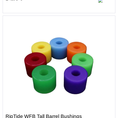
RipTide WFB Tall Barrel Bushings