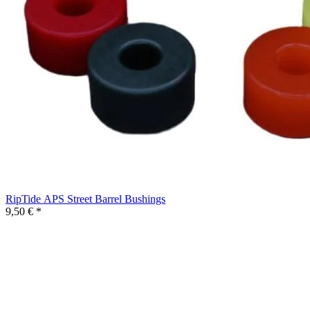
RipTide APS Street Barrel Bushings
9,50 € *