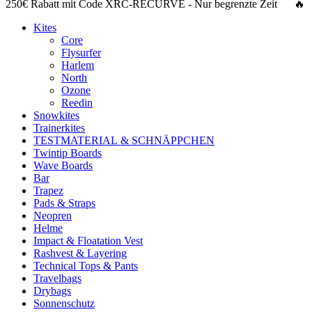
250€ Rabatt
mit Code
XRC-RECURVE
- Nur begrenzte Zeit 🔥
Kites
Core
Flysurfer
Harlem
North
Ozone
Reedin
Snowkites
Trainerkites
TESTMATERIAL & SCHNÄPPCHEN
Twintip Boards
Wave Boards
Bar
Trapez
Pads & Straps
Neopren
Helme
Impact & Floatation Vest
Rashvest & Layering
Technical Tops & Pants
Travelbags
Drybags
Sonnenschutz