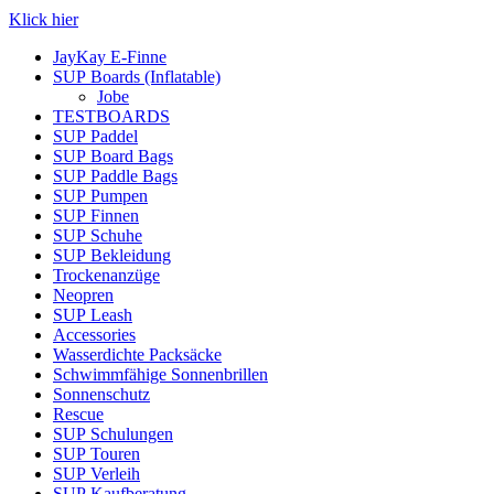
Klick hier
JayKay E-Finne
SUP Boards (Inflatable)
Jobe
TESTBOARDS
SUP Paddel
SUP Board Bags
SUP Paddle Bags
SUP Pumpen
SUP Finnen
SUP Schuhe
SUP Bekleidung
Trockenanzüge
Neopren
SUP Leash
Accessories
Wasserdichte Packsäcke
Schwimmfähige Sonnenbrillen
Sonnenschutz
Rescue
SUP Schulungen
SUP Touren
SUP Verleih
SUP Kaufberatung