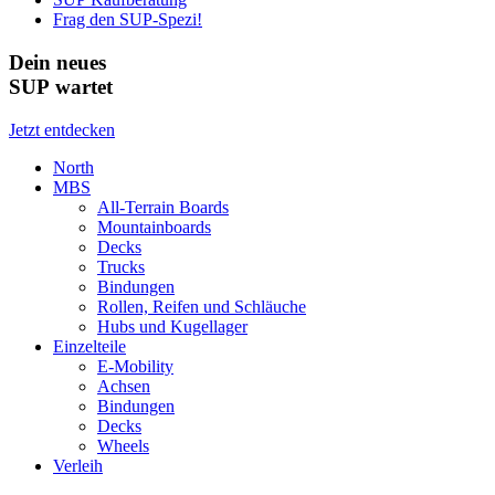
Frag den SUP-Spezi!
Dein neues
SUP wartet
Jetzt entdecken
North
MBS
All-Terrain Boards
Mountainboards
Decks
Trucks
Bindungen
Rollen, Reifen und Schläuche
Hubs und Kugellager
Einzelteile
E-Mobility
Achsen
Bindungen
Decks
Wheels
Verleih