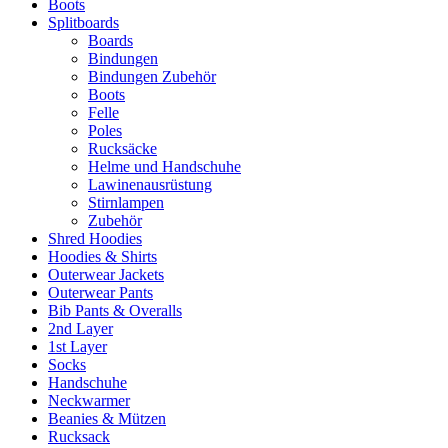
Boots
Splitboards
Boards
Bindungen
Bindungen Zubehör
Boots
Felle
Poles
Rucksäcke
Helme und Handschuhe
Lawinenausrüstung
Stirnlampen
Zubehör
Shred Hoodies
Hoodies & Shirts
Outerwear Jackets
Outerwear Pants
Bib Pants & Overalls
2nd Layer
1st Layer
Socks
Handschuhe
Neckwarmer
Beanies & Mützen
Rucksack