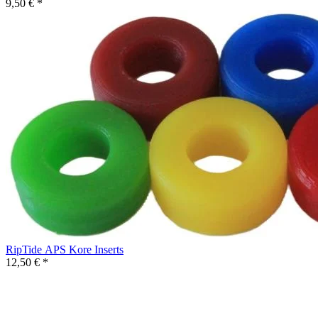
9,50 € *
RipTide APS Kore Inserts
12,50 € *