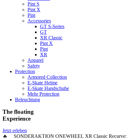
Pint S
Pint X
Pint
Accessories
GT S-Series
GT
XR Classic
Pint X
Pint
XR
Apparel
Safety
Protection
Armored Collection
E-Skate Helme
E-Skate Handschuhe
Mehr Protection
Beleuchtung
The floating
Experience
Jetzt erleben
🔥 SONDERAKTION ONEWHEEL XR Classic Recurve: