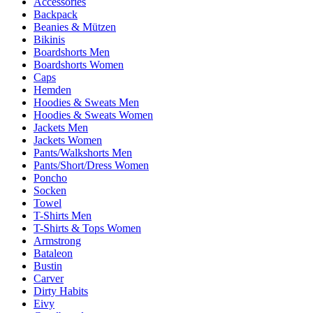
Accessories
Backpack
Beanies & Mützen
Bikinis
Boardshorts Men
Boardshorts Women
Caps
Hemden
Hoodies & Sweats Men
Hoodies & Sweats Women
Jackets Men
Jackets Women
Pants/Walkshorts Men
Pants/Short/Dress Women
Poncho
Socken
Towel
T-Shirts Men
T-Shirts & Tops Women
Armstrong
Bataleon
Bustin
Carver
Dirty Habits
Eivy