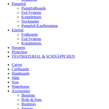
Pumpfoil
Pumpfoilboards
Foil Systems
Komplettsets
Dockstarter
Pumpfoil Kaufberatung
Kitefoil
Foilboards
Foil Systems
Komplettsets
Neopren
Protection
TESTMATERIAL & SCHNÄPPCHEN
Carver
Curfboards
Hamboards
Slide
Yow
Waterborne
Accessories
Bearings
Bolts & Nuts
Bushings
Springs