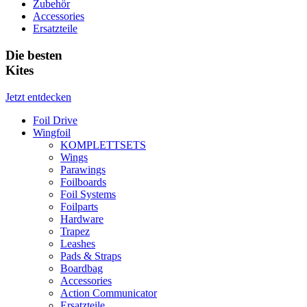
Zubehör
Accessories
Ersatzteile
Die besten
Kites
Jetzt entdecken
Foil Drive
Wingfoil
KOMPLETTSETS
Wings
Parawings
Foilboards
Foil Systems
Foilparts
Hardware
Trapez
Leashes
Pads & Straps
Boardbag
Accessories
Action Communicator
Ersatzteile