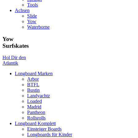
Tools
Achsen
Slide
Yow
Waterborne
Yow
Surfskates
Hol Dir den
Atlantik
Longboard Marken
Arbor
BTFL
Bustin
Landyachtz
Loaded
Madrid
Pantheon
Rollsrolls
Longboard Komplett
Einsteiger Boards
Longboards für Kinder