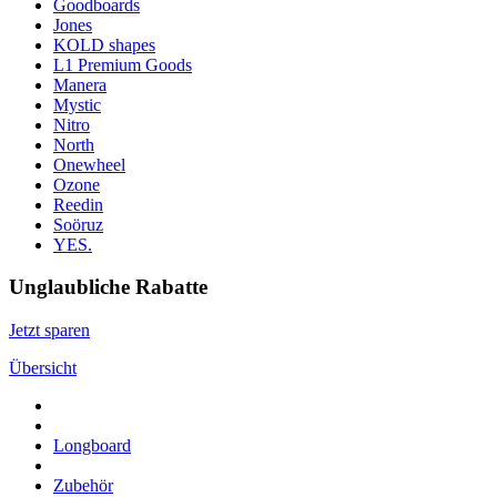
Goodboards
Jones
KOLD shapes
L1 Premium Goods
Manera
Mystic
Nitro
North
Onewheel
Ozone
Reedin
Soöruz
YES.
Unglaubliche Rabatte
Jetzt sparen
Übersicht
Longboard
Zubehör