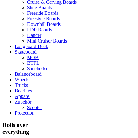
Cruise & Carving Boards
Slide Boards
Freeride Boards
Freestyle Boards
Downhill Boards
LDP Boards
Dancer
Mini Cruiser Boards
Longboard Deck
Skateboard
MOB
BTFL
Sancheski
Balanceboard
Wheels
Trucks
Bearings
Apparel
Zubehör
Scooter
Protection
Rolls over
everything