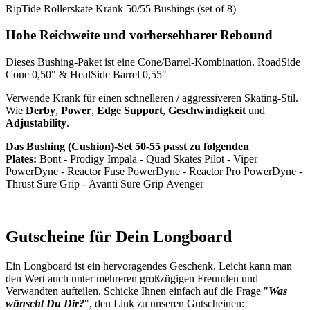
RipTide Rollerskate Krank 50/55 Bushings (set of 8)
Hohe Reichweite und vorhersehbarer Rebound
Dieses Bushing-Paket ist eine Cone/Barrel-Kombination. RoadSide
Cone 0,50" & HealSide Barrel 0,55"
Verwende Krank für einen schnelleren / aggressiveren Skating-Stil.
Wie
Derby
,
Power
,
Edge
Support
,
Geschwindigkeit
und
Adjustability
.
Das Bushing (Cushion)-Set 50-55 passt zu folgenden
Plates:
Bont - Prodigy Impala - Quad Skates Pilot - Viper
PowerDyne - Reactor Fuse PowerDyne - Reactor Pro PowerDyne -
Thrust Sure Grip - Avanti Sure Grip Avenger
Gutscheine für Dein Longboard
Ein Longboard ist ein hervoragendes Geschenk. Leicht kann man
den Wert auch unter mehreren großzügigen Freunden und
Verwandten aufteilen. Schicke Ihnen einfach auf die Frage "
Was
wünscht Du Dir?
", den Link zu unseren Gutscheinen: