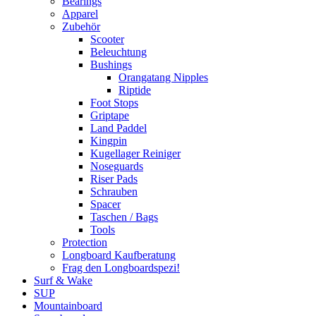
Bearings
Apparel
Zubehör
Scooter
Beleuchtung
Bushings
Orangatang Nipples
Riptide
Foot Stops
Griptape
Land Paddel
Kingpin
Kugellager Reiniger
Noseguards
Riser Pads
Schrauben
Spacer
Taschen / Bags
Tools
Protection
Longboard Kaufberatung
Frag den Longboardspezi!
Surf & Wake
SUP
Mountainboard