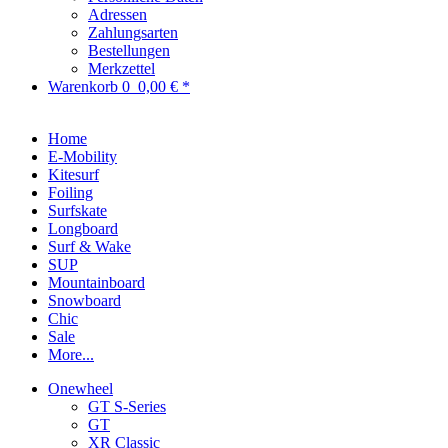
Adressen
Zahlungsarten
Bestellungen
Merkzettel
Warenkorb
0
0,00 € *
Home
E-Mobility
Kitesurf
Foiling
Surfskate
Longboard
Surf & Wake
SUP
Mountainboard
Snowboard
Chic
Sale
More...
Onewheel
GT S-Series
GT
XR Classic