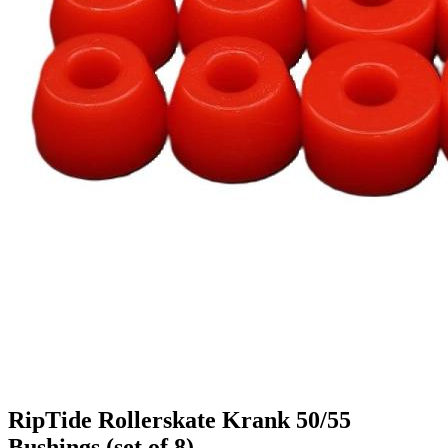
RipTide Rollerskate Krank 50/55
Bushings (set of 8)