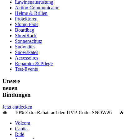
Lawinenausrüstung
Action Communicator
Helme & Brillen
Protektoren
Stomp Pads
Boardbag
ShredRack
Sonnenschutz
Snowkites
Snowskates
Accessoires
Reparatur & Pflege
Test-Events
Unsere
neuen
Bindungen
Jetzt entdecken
🔥 10% Extra Rabatt auf den UVP. Code:
SNOW26
🔥
Volcom
Capita
Ride