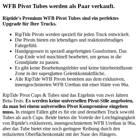
WFB Pivot Tubes werden als Paar verkauft.
Riptide's Premium WFB Pivot Tubes sind ein perfektes
Upgrade für Ihre Trucks.
RipTide Pivots werden speziell für jeden Truck entwickelt.
Die Pivots bieten ein lebendiges und reaktionsfreudiges
Fahrgefühl.
Handgegossen in speziell angefertigten Gussformen. Das
Cup-Ende wird maschinell bearbeitet, um genau in die
Grundplatte zu passen.
Es gibt keine Bearbeitungsfehler und keine hitzebeeinflusste
Zone in der superglatten Gelenkkontaktfläche.
Alle RipTide WFB Pivots bestehen aus dem exklusiven,
innengeschmierten WFB Urethan mit einer Härte von 96a.
RipTide Pivot Cups & Tubes sind das Ergebnis von zwei Jahren
Beta-Tests.
Es werden keine universellen Pivot-Stile angeboten,
da man bei einem universellen Pivot Kompromisse eingehen
muss.
In einigen Fällen gibt es für ein und denselben Truck sowohl
Tubes als auch Cups. Beide bieten die Vorteile der Leichtgängigkeit
von Riptide's exklusivem, innengeschmiertem WFB Urethan in 96a,
aber das Tube bietet eine noch geringere Reibung durch den
reduzierten Oberflächenkontakt mit der Nase des Hängers.