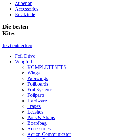
Zubehör
Accessories
Ersatzteile
Die besten
Kites
Jetzt entdecken
Foil Drive
Wingfoil
KOMPLETTSETS
Wings
Parawings
Foilboards
Foil Systems
Foilparts
Hardware
Trapez
Leashes
Pads & Straps
Boardbag
Accessories
Action Communicator