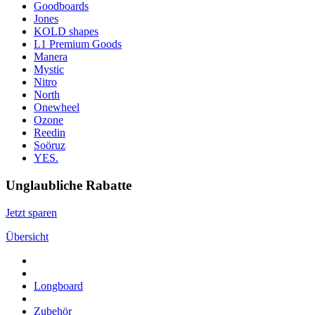
Goodboards
Jones
KOLD shapes
L1 Premium Goods
Manera
Mystic
Nitro
North
Onewheel
Ozone
Reedin
Soöruz
YES.
Unglaubliche Rabatte
Jetzt sparen
Übersicht
Longboard
Zubehör