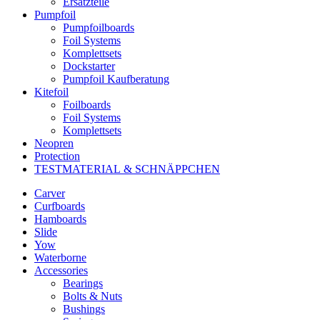
Ersatzteile
Pumpfoil
Pumpfoilboards
Foil Systems
Komplettsets
Dockstarter
Pumpfoil Kaufberatung
Kitefoil
Foilboards
Foil Systems
Komplettsets
Neopren
Protection
TESTMATERIAL & SCHNÄPPCHEN
Carver
Curfboards
Hamboards
Slide
Yow
Waterborne
Accessories
Bearings
Bolts & Nuts
Bushings