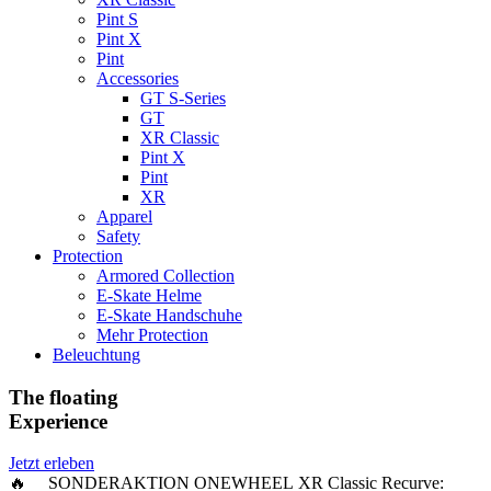
Pint S
Pint X
Pint
Accessories
GT S-Series
GT
XR Classic
Pint X
Pint
XR
Apparel
Safety
Protection
Armored Collection
E-Skate Helme
E-Skate Handschuhe
Mehr Protection
Beleuchtung
The floating
Experience
Jetzt erleben
🔥 SONDERAKTION ONEWHEEL XR Classic Recurve: