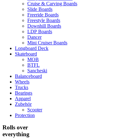
Cruise & Carving Boards
Slide Boards
Freeride Boards
Freestyle Boards
Downhill Boards
LDP Boards
Dancer
Mini Cruiser Boards
Longboard Deck
Skateboard
MOB
BTFL
Sancheski
Balanceboard
Wheels
Trucks
Bearings
Apparel
Zubehör
Scooter
Protection
Rolls over
everything