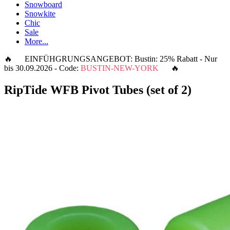
Snowboard
Snowkite
Chic
Sale
More...
🔥 EINFÜHGRUNGSANGEBOT: Bustin: 25% Rabatt - Nur
bis 30.09.2026 - Code:
BUSTIN-NEW-YORK
🔥
RipTide WFB Pivot Tubes (set of 2)