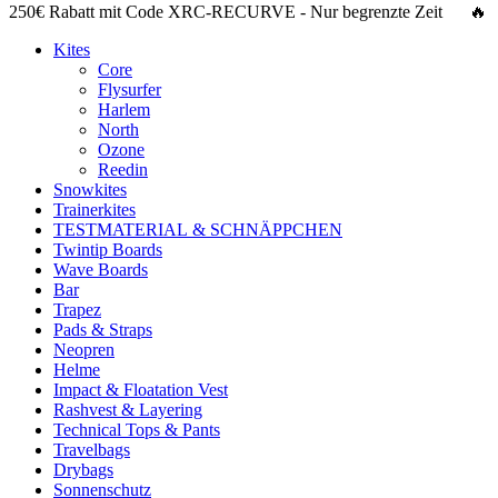
250€ Rabatt
mit Code
XRC-RECURVE
- Nur begrenzte Zeit 🔥
Kites
Core
Flysurfer
Harlem
North
Ozone
Reedin
Snowkites
Trainerkites
TESTMATERIAL & SCHNÄPPCHEN
Twintip Boards
Wave Boards
Bar
Trapez
Pads & Straps
Neopren
Helme
Impact & Floatation Vest
Rashvest & Layering
Technical Tops & Pants
Travelbags
Drybags
Sonnenschutz