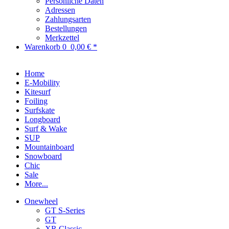
Persönliche Daten
Adressen
Zahlungsarten
Bestellungen
Merkzettel
Warenkorb
0
0,00 € *
Home
E-Mobility
Kitesurf
Foiling
Surfskate
Longboard
Surf & Wake
SUP
Mountainboard
Snowboard
Chic
Sale
More...
Onewheel
GT S-Series
GT
XR Classic