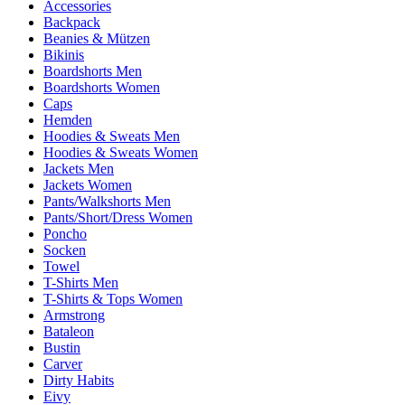
Accessories
Backpack
Beanies & Mützen
Bikinis
Boardshorts Men
Boardshorts Women
Caps
Hemden
Hoodies & Sweats Men
Hoodies & Sweats Women
Jackets Men
Jackets Women
Pants/Walkshorts Men
Pants/Short/Dress Women
Poncho
Socken
Towel
T-Shirts Men
T-Shirts & Tops Women
Armstrong
Bataleon
Bustin
Carver
Dirty Habits
Eivy