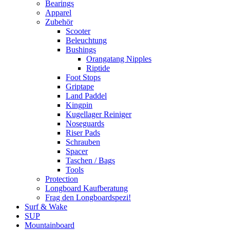
Bearings
Apparel
Zubehör
Scooter
Beleuchtung
Bushings
Orangatang Nipples
Riptide
Foot Stops
Griptape
Land Paddel
Kingpin
Kugellager Reiniger
Noseguards
Riser Pads
Schrauben
Spacer
Taschen / Bags
Tools
Protection
Longboard Kaufberatung
Frag den Longboardspezi!
Surf & Wake
SUP
Mountainboard