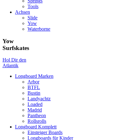
Springs
Tools
Achsen
Slide
Yow
Waterborne
Yow
Surfskates
Hol Dir den
Atlantik
Longboard Marken
Arbor
BTFL
Bustin
Landyachtz
Loaded
Madrid
Pantheon
Rollsrolls
Longboard Komplett
Einsteiger Boards
Longboards für Kinder