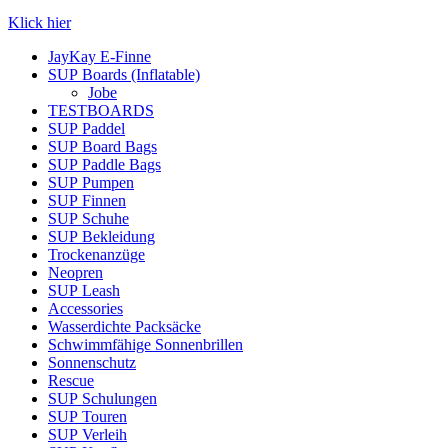
Klick hier
JayKay E-Finne
SUP Boards (Inflatable)
Jobe
TESTBOARDS
SUP Paddel
SUP Board Bags
SUP Paddle Bags
SUP Pumpen
SUP Finnen
SUP Schuhe
SUP Bekleidung
Trockenanzüge
Neopren
SUP Leash
Accessories
Wasserdichte Packsäcke
Schwimmfähige Sonnenbrillen
Sonnenschutz
Rescue
SUP Schulungen
SUP Touren
SUP Verleih