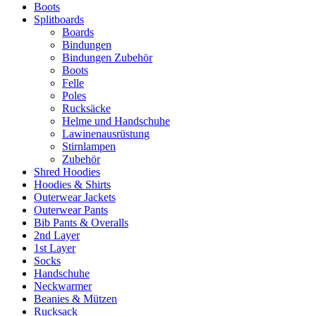
Boots
Splitboards
Boards
Bindungen
Bindungen Zubehör
Boots
Felle
Poles
Rucksäcke
Helme und Handschuhe
Lawinenausrüstung
Stirnlampen
Zubehör
Shred Hoodies
Hoodies & Shirts
Outerwear Jackets
Outerwear Pants
Bib Pants & Overalls
2nd Layer
1st Layer
Socks
Handschuhe
Neckwarmer
Beanies & Mützen
Rucksack