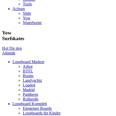
Tools
Achsen
Slide
Yow
Waterborne
Yow
Surfskates
Hol Dir den
Atlantik
Longboard Marken
Arbor
BTFL
Bustin
Landyachtz
Loaded
Madrid
Pantheon
Rollsrolls
Longboard Komplett
Einsteiger Boards
Longboards für Kinder