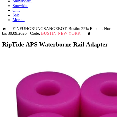
Snowboard
Snowkite
Chic
Sale
More...
🔥 EINFÜHGRUNGSANGEBOT: Bustin: 25% Rabatt - Nur
bis 30.09.2026 - Code:
BUSTIN-NEW-YORK
🔥
RipTide APS Waterborne Rail Adapter