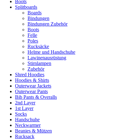
Boots
Splitboards
Boards
Bindungen
Bindungen Zubehör
Boots
Felle
Poles
Rucksäcke
Helme und Handschuhe
Lawinenausrüstung
Stirnlampen
Zubehör
Shred Hoodies
Hoodies & Shirts
Outerwear Jackets
Outerwear Pants
Bib Pants & Overalls
2nd Layer
1st Layer
Socks
Handschuhe
Neckwarmer
Beanies & Mützen
Rucksack