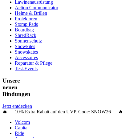
Lawinenausrüstung
Action Communicator
Helme & Brillen
Protektoren
Stomp Pads
Boardbag
ShredRack
Sonnenschutz
Snowkites
Snowskates
Accessoires
Reparatur & Pflege
Test-Events
Unsere
neuen
Bindungen
Jetzt entdecken
🔥 10% Extra Rabatt auf den UVP. Code:
SNOW26
🔥
Volcom
Capita
Ride