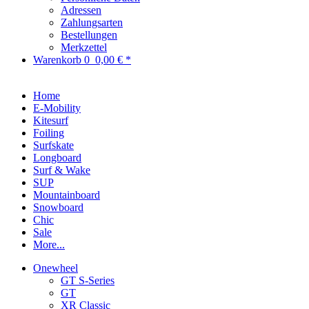
Adressen
Zahlungsarten
Bestellungen
Merkzettel
Warenkorb
0
0,00 € *
Home
E-Mobility
Kitesurf
Foiling
Surfskate
Longboard
Surf & Wake
SUP
Mountainboard
Snowboard
Chic
Sale
More...
Onewheel
GT S-Series
GT
XR Classic