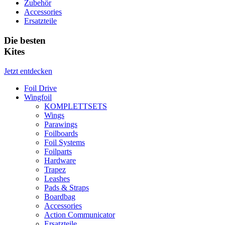
Zubehör
Accessories
Ersatzteile
Die besten
Kites
Jetzt entdecken
Foil Drive
Wingfoil
KOMPLETTSETS
Wings
Parawings
Foilboards
Foil Systems
Foilparts
Hardware
Trapez
Leashes
Pads & Straps
Boardbag
Accessories
Action Communicator
Ersatzteile