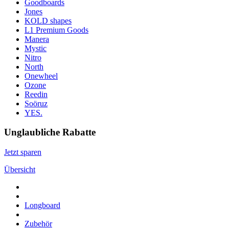
Goodboards
Jones
KOLD shapes
L1 Premium Goods
Manera
Mystic
Nitro
North
Onewheel
Ozone
Reedin
Soöruz
YES.
Unglaubliche Rabatte
Jetzt sparen
Übersicht
Longboard
Zubehör