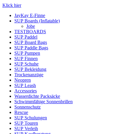
Klick hier
JayKay E-Finne
SUP Boards (Inflatable)
Jobe
TESTBOARDS
SUP Paddel
SUP Board Bags
SUP Paddle Bags
SUP Pumpen
SUP Finnen
SUP Schuhe
SUP Bekleidung
Trockenanzüge
Neopren
SUP Leash
Accessories
Wasserdichte Packsäcke
Schwimmfähige Sonnenbrillen
Sonnenschutz
Rescue
SUP Schulungen
SUP Touren
SUP Verleih
SUP Kaufberatung