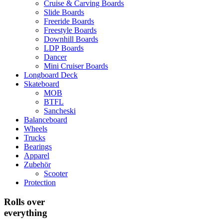
Cruise & Carving Boards
Slide Boards
Freeride Boards
Freestyle Boards
Downhill Boards
LDP Boards
Dancer
Mini Cruiser Boards
Longboard Deck
Skateboard
MOB
BTFL
Sancheski
Balanceboard
Wheels
Trucks
Bearings
Apparel
Zubehör
Scooter
Protection
Rolls over
everything