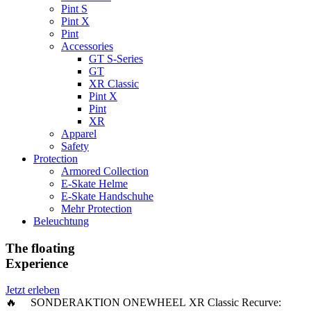
Pint S
Pint X
Pint
Accessories
GT S-Series
GT
XR Classic
Pint X
Pint
XR
Apparel
Safety
Protection
Armored Collection
E-Skate Helme
E-Skate Handschuhe
Mehr Protection
Beleuchtung
The floating
Experience
Jetzt erleben
🔥 SONDERAKTION ONEWHEEL XR Classic Recurve: