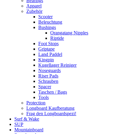
Bearings
Apparel
Zubehör
Scooter
Beleuchtung
Bushings
Orangatang Nipples
Riptide
Foot Stops
Griptape
Land Paddel
Kingpin
Kugellager Reiniger
Noseguards
Riser Pads
Schrauben
Spacer
Taschen / Bags
Tools
Protection
Longboard Kaufberatung
Frag den Longboardspezi!
Surf & Wake
SUP
Mountainboard