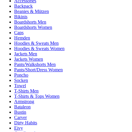
Accessories
Backpack
Beanies & Mützen
Bikinis
Boardshorts Men
Boardshorts Women
Caps
Hemden
Hoodies & Sweats Men
Hoodies & Sweats Women
Jackets Men
Jackets Women
Pants/Walkshorts Men
Pants/Short/Dress Women
Poncho
Socken
Towel
T-Shirts Men
T-Shirts & Tops Women
Armstrong
Bataleon
Bustin
Carver
Dirty Habits
Eivy