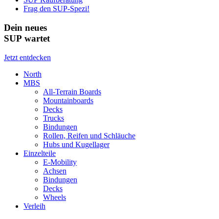
Frag den SUP-Spezi!
Dein neues
SUP wartet
Jetzt entdecken
North
MBS
All-Terrain Boards
Mountainboards
Decks
Trucks
Bindungen
Rollen, Reifen und Schläuche
Hubs und Kugellager
Einzelteile
E-Mobility
Achsen
Bindungen
Decks
Wheels
Verleih