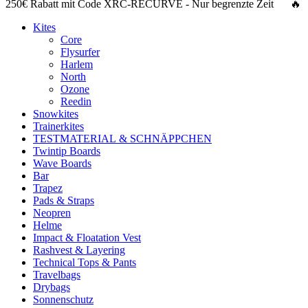
250€ Rabatt
mit Code
XRC-RECURVE
- Nur begrenzte Zeit 🔥
Kites
Core
Flysurfer
Harlem
North
Ozone
Reedin
Snowkites
Trainerkites
TESTMATERIAL & SCHNÄPPCHEN
Twintip Boards
Wave Boards
Bar
Trapez
Pads & Straps
Neopren
Helme
Impact & Floatation Vest
Rashvest & Layering
Technical Tops & Pants
Travelbags
Drybags
Sonnenschutz