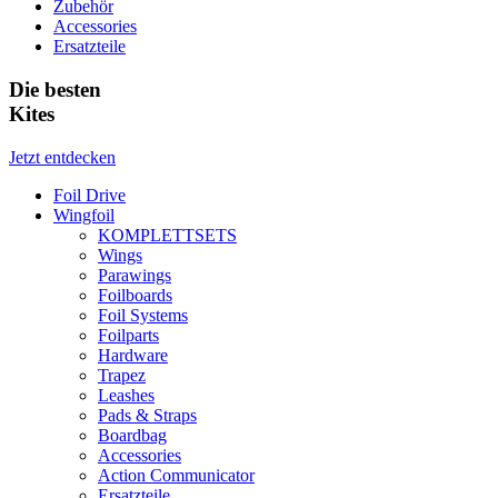
Zubehör
Accessories
Ersatzteile
Die besten
Kites
Jetzt entdecken
Foil Drive
Wingfoil
KOMPLETTSETS
Wings
Parawings
Foilboards
Foil Systems
Foilparts
Hardware
Trapez
Leashes
Pads & Straps
Boardbag
Accessories
Action Communicator
Ersatzteile