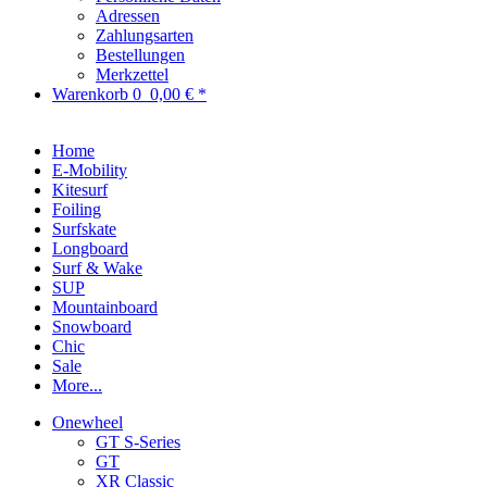
Adressen
Zahlungsarten
Bestellungen
Merkzettel
Warenkorb
0
0,00 € *
Home
E-Mobility
Kitesurf
Foiling
Surfskate
Longboard
Surf & Wake
SUP
Mountainboard
Snowboard
Chic
Sale
More...
Onewheel
GT S-Series
GT
XR Classic