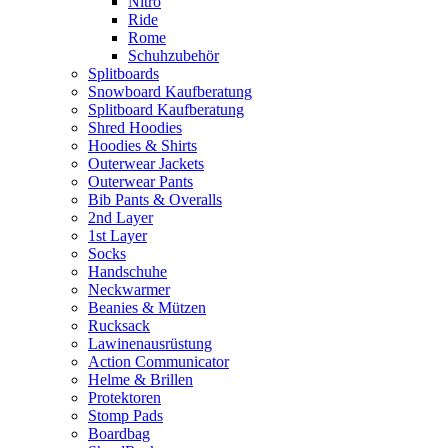
Nitro
Ride
Rome
Schuhzubehör
Splitboards
Snowboard Kaufberatung
Splitboard Kaufberatung
Shred Hoodies
Hoodies & Shirts
Outerwear Jackets
Outerwear Pants
Bib Pants & Overalls
2nd Layer
1st Layer
Socks
Handschuhe
Neckwarmer
Beanies & Mützen
Rucksack
Lawinenausrüstung
Action Communicator
Helme & Brillen
Protektoren
Stomp Pads
Boardbag