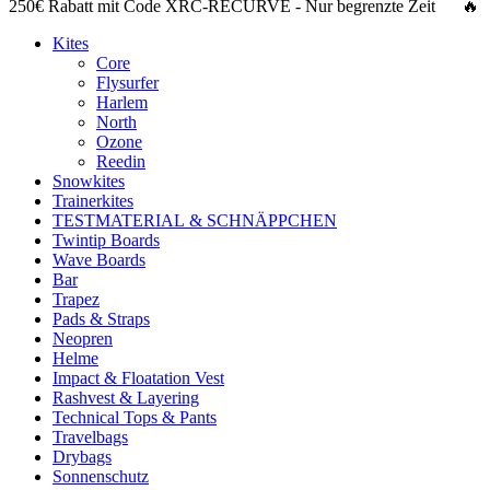
250€ Rabatt
mit Code
XRC-RECURVE
- Nur begrenzte Zeit 🔥
Kites
Core
Flysurfer
Harlem
North
Ozone
Reedin
Snowkites
Trainerkites
TESTMATERIAL & SCHNÄPPCHEN
Twintip Boards
Wave Boards
Bar
Trapez
Pads & Straps
Neopren
Helme
Impact & Floatation Vest
Rashvest & Layering
Technical Tops & Pants
Travelbags
Drybags
Sonnenschutz