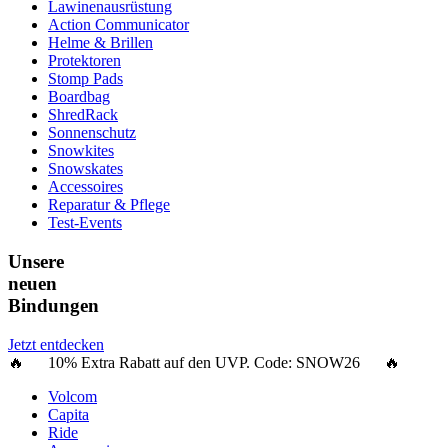
Lawinenausrüstung
Action Communicator
Helme & Brillen
Protektoren
Stomp Pads
Boardbag
ShredRack
Sonnenschutz
Snowkites
Snowskates
Accessoires
Reparatur & Pflege
Test-Events
Unsere
neuen
Bindungen
Jetzt entdecken
🔥 10% Extra Rabatt auf den UVP. Code:
SNOW26
🔥
Volcom
Capita
Ride