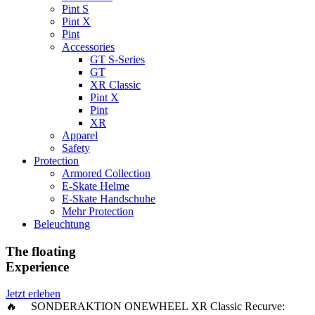
Pint S
Pint X
Pint
Accessories
GT S-Series
GT
XR Classic
Pint X
Pint
XR
Apparel
Safety
Protection
Armored Collection
E-Skate Helme
E-Skate Handschuhe
Mehr Protection
Beleuchtung
The floating
Experience
Jetzt erleben
🔥 SONDERAKTION ONEWHEEL XR Classic Recurve: