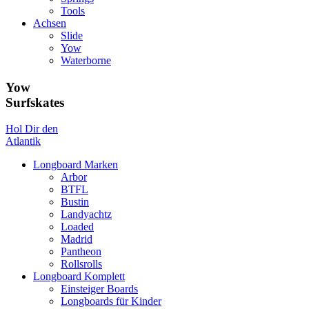
Tools
Achsen
Slide
Yow
Waterborne
Yow
Surfskates
Hol Dir den
Atlantik
Longboard Marken
Arbor
BTFL
Bustin
Landyachtz
Loaded
Madrid
Pantheon
Rollsrolls
Longboard Komplett
Einsteiger Boards
Longboards für Kinder