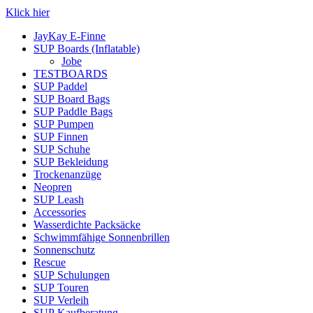
Klick hier
JayKay E-Finne
SUP Boards (Inflatable)
Jobe
TESTBOARDS
SUP Paddel
SUP Board Bags
SUP Paddle Bags
SUP Pumpen
SUP Finnen
SUP Schuhe
SUP Bekleidung
Trockenanzüge
Neopren
SUP Leash
Accessories
Wasserdichte Packsäcke
Schwimmfähige Sonnenbrillen
Sonnenschutz
Rescue
SUP Schulungen
SUP Touren
SUP Verleih
SUP Kaufberatung