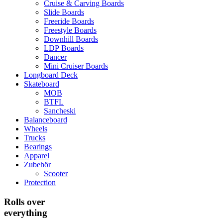
Cruise & Carving Boards
Slide Boards
Freeride Boards
Freestyle Boards
Downhill Boards
LDP Boards
Dancer
Mini Cruiser Boards
Longboard Deck
Skateboard
MOB
BTFL
Sancheski
Balanceboard
Wheels
Trucks
Bearings
Apparel
Zubehör
Scooter
Protection
Rolls over
everything