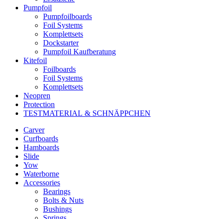
Pumpfoil
Pumpfoilboards
Foil Systems
Komplettsets
Dockstarter
Pumpfoil Kaufberatung
Kitefoil
Foilboards
Foil Systems
Komplettsets
Neopren
Protection
TESTMATERIAL & SCHNÄPPCHEN
Carver
Curfboards
Hamboards
Slide
Yow
Waterborne
Accessories
Bearings
Bolts & Nuts
Bushings
Springs