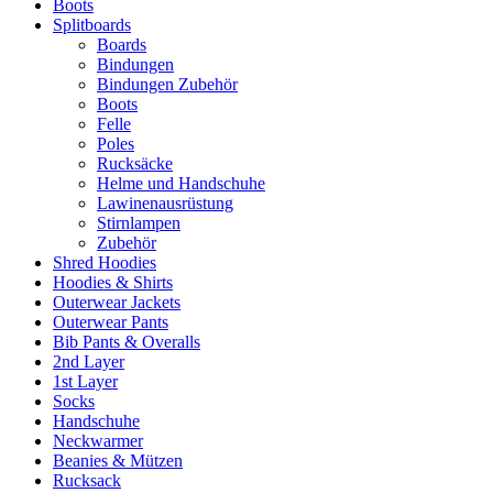
Boots
Splitboards
Boards
Bindungen
Bindungen Zubehör
Boots
Felle
Poles
Rucksäcke
Helme und Handschuhe
Lawinenausrüstung
Stirnlampen
Zubehör
Shred Hoodies
Hoodies & Shirts
Outerwear Jackets
Outerwear Pants
Bib Pants & Overalls
2nd Layer
1st Layer
Socks
Handschuhe
Neckwarmer
Beanies & Mützen
Rucksack