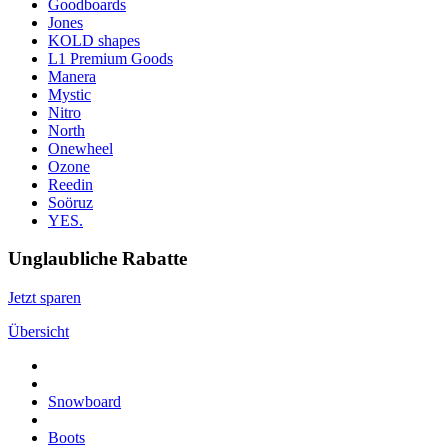
Goodboards
Jones
KOLD shapes
L1 Premium Goods
Manera
Mystic
Nitro
North
Onewheel
Ozone
Reedin
Soöruz
YES.
Unglaubliche Rabatte
Jetzt sparen
Übersicht
Snowboard
Boots