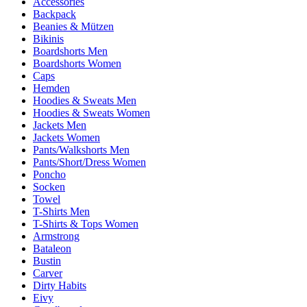
Accessories
Backpack
Beanies & Mützen
Bikinis
Boardshorts Men
Boardshorts Women
Caps
Hemden
Hoodies & Sweats Men
Hoodies & Sweats Women
Jackets Men
Jackets Women
Pants/Walkshorts Men
Pants/Short/Dress Women
Poncho
Socken
Towel
T-Shirts Men
T-Shirts & Tops Women
Armstrong
Bataleon
Bustin
Carver
Dirty Habits
Eivy