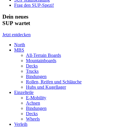
Frag den SUP-Spezi!
Dein neues
SUP wartet
Jetzt entdecken
North
MBS
All-Terrain Boards
Mountainboards
Decks
Trucks
Bindungen
Rollen, Reifen und Schläuche
Hubs und Kugellager
Einzelteile
E-Mobility
Achsen
Bindungen
Decks
Wheels
Verleih