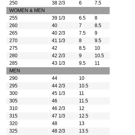
250
38 2/3
6
7.5
7
WOMEN & MEN
255
39 1/3
6.5
8
7.5
260
40
7
8.5
8
265
40 2/3
7.5
9
8.5
270
41 1/3
8
9.5
9
275
42
8.5
10
9.5
280
42 2/3
9
10.5
10
285
43 1/3
9.5
11
10.5
MEN
290
44
10
11
295
44 2/3
10.5
11.5
300
45 1/3
11
12
305
46
11.5
12.5
310
46 2/3
12
13
315
47 1/3
12.5
13.5
320
48
13
14
325
48 2/3
13.5
14.5