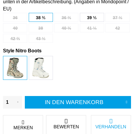
unten in der Artikelbeschreibung. (Angaben in Mondopoint /
EU)
36
38 ⅔
36 ⅔
39 ⅓
37 ⅓
40
38
40 ⅔
41 ⅓
42
42 ⅔
43 ⅓
Style Nitro Boots
IN DEN
WARENKORB
BEWERTEN
VERHANDELN
MERKEN