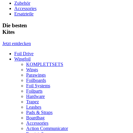
Zubehör
Accessories
Ersatzteile
Die besten
Kites
Jetzt entdecken
Foil Drive
Wingfoil
KOMPLETTSETS
Wings
Parawings
Foilboards
Foil Systems
Foilparts
Hardware
Trapez
Leashes
Pads & Straps
Boardbag
Accessories
Action Communicator