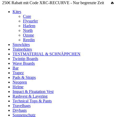
250€ Rabatt
mit Code
XRC-RECURVE
- Nur begrenzte Zeit 🔥
Kites
Core
Flysurfer
Harlem
North
Ozone
Reedin
Snowkites
Trainerkites
TESTMATERIAL & SCHNÄPPCHEN
Twintip Boards
Wave Boards
Bar
Trapez
Pads & Straps
Neopren
Helme
Impact & Floatation Vest
Rashvest & Layering
Technical Tops & Pants
Travelbags
Drybags
Sonnenschutz