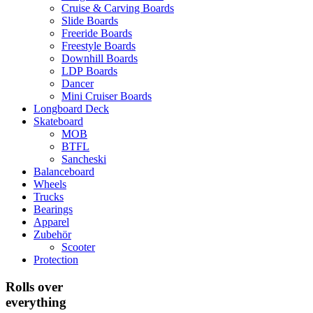
Cruise & Carving Boards
Slide Boards
Freeride Boards
Freestyle Boards
Downhill Boards
LDP Boards
Dancer
Mini Cruiser Boards
Longboard Deck
Skateboard
MOB
BTFL
Sancheski
Balanceboard
Wheels
Trucks
Bearings
Apparel
Zubehör
Scooter
Protection
Rolls over
everything