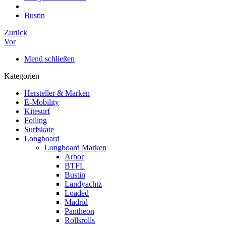
Bustin
Zurück
Vor
Menü schließen
Kategorien
Hersteller & Marken
E-Mobility
Kitesurf
Foiling
Surfskate
Longboard
Longboard Marken
Arbor
BTFL
Bustin
Landyachtz
Loaded
Madrid
Pantheon
Rollsrolls