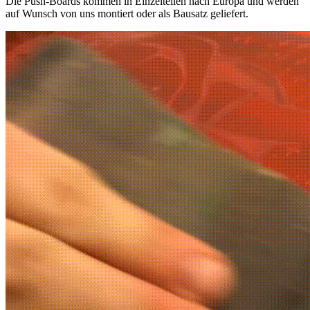
Die Push-Boards kommen in Einzelteilen nach Europa und werden
auf Wunsch von uns montiert oder als Bausatz geliefert.