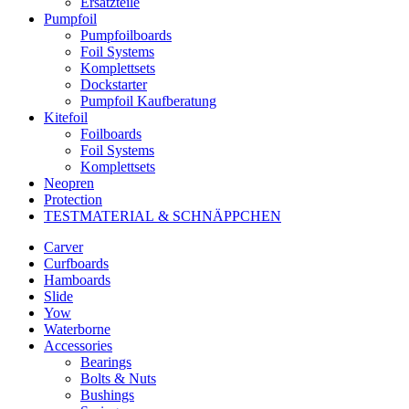
Ersatzteile
Pumpfoil
Pumpfoilboards
Foil Systems
Komplettsets
Dockstarter
Pumpfoil Kaufberatung
Kitefoil
Foilboards
Foil Systems
Komplettsets
Neopren
Protection
TESTMATERIAL & SCHNÄPPCHEN
Carver
Curfboards
Hamboards
Slide
Yow
Waterborne
Accessories
Bearings
Bolts & Nuts
Bushings