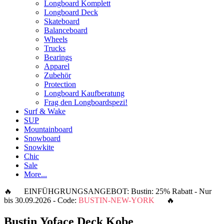
Longboard Komplett
Longboard Deck
Skateboard
Balanceboard
Wheels
Trucks
Bearings
Apparel
Zubehör
Protection
Longboard Kaufberatung
Frag den Longboardspezi!
Surf & Wake
SUP
Mountainboard
Snowboard
Snowkite
Chic
Sale
More...
🔥 EINFÜHGRUNGSANGEBOT: Bustin: 25% Rabatt - Nur
bis 30.09.2026 - Code:
BUSTIN-NEW-YORK
🔥
Bustin Yoface Deck Kobe