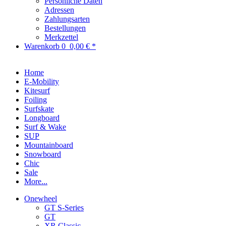
Persönliche Daten
Adressen
Zahlungsarten
Bestellungen
Merkzettel
Warenkorb
0
0,00 € *
Home
E-Mobility
Kitesurf
Foiling
Surfskate
Longboard
Surf & Wake
SUP
Mountainboard
Snowboard
Chic
Sale
More...
Onewheel
GT S-Series
GT
XR Classic