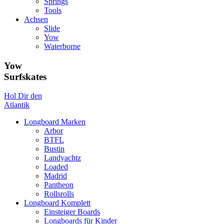
Springs
Tools
Achsen
Slide
Yow
Waterborne
Yow
Surfskates
Hol Dir den
Atlantik
Longboard Marken
Arbor
BTFL
Bustin
Landyachtz
Loaded
Madrid
Pantheon
Rollsrolls
Longboard Komplett
Einsteiger Boards
Longboards für Kinder