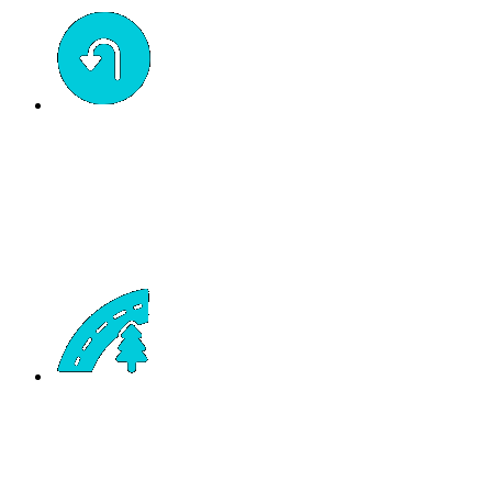
laute Skateboardrollen hasst
Das neueste 3D-Konkav-Design und die großzügigen Wheel-
Wells ermöglichen es dir, eine Reihe von Rollen bis zu 70 mm
zu fahren. Wechsel zurück zu kleineren harten Rollen und Du
wirst dich im Park wie zu Hause fühlen.
höhere Ollies springen möchtest
Bustins charakteristisches Easy-Scoop-Tail macht es einfacher
denn je, dein Pop-Spiel zu erlernen und zu verbessern.