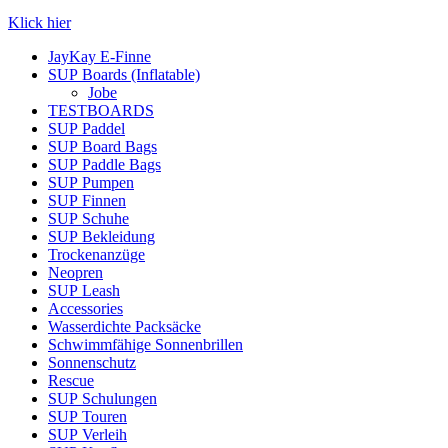
Klick hier
JayKay E-Finne
SUP Boards (Inflatable)
Jobe
TESTBOARDS
SUP Paddel
SUP Board Bags
SUP Paddle Bags
SUP Pumpen
SUP Finnen
SUP Schuhe
SUP Bekleidung
Trockenanzüge
Neopren
SUP Leash
Accessories
Wasserdichte Packsäcke
Schwimmfähige Sonnenbrillen
Sonnenschutz
Rescue
SUP Schulungen
SUP Touren
SUP Verleih