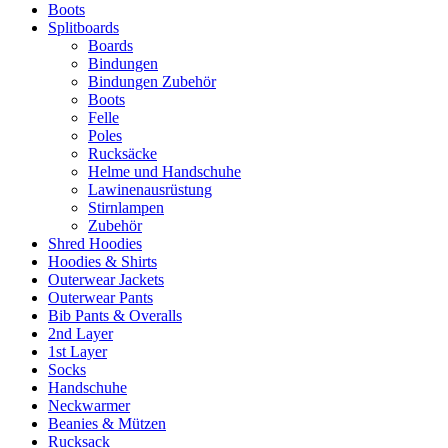
Boots
Splitboards
Boards
Bindungen
Bindungen Zubehör
Boots
Felle
Poles
Rucksäcke
Helme und Handschuhe
Lawinenausrüstung
Stirnlampen
Zubehör
Shred Hoodies
Hoodies & Shirts
Outerwear Jackets
Outerwear Pants
Bib Pants & Overalls
2nd Layer
1st Layer
Socks
Handschuhe
Neckwarmer
Beanies & Mützen
Rucksack