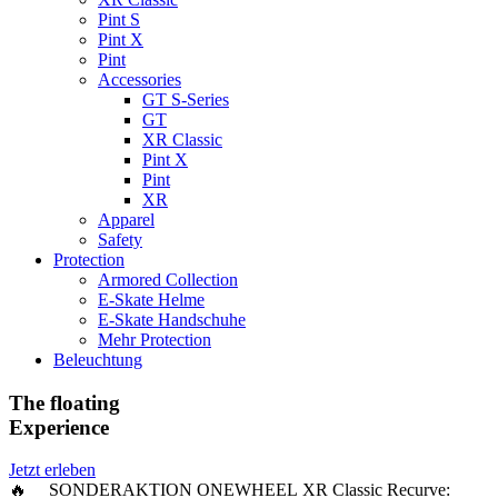
Pint S
Pint X
Pint
Accessories
GT S-Series
GT
XR Classic
Pint X
Pint
XR
Apparel
Safety
Protection
Armored Collection
E-Skate Helme
E-Skate Handschuhe
Mehr Protection
Beleuchtung
The floating
Experience
Jetzt erleben
🔥 SONDERAKTION ONEWHEEL XR Classic Recurve: