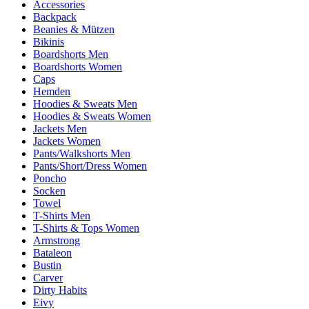
Accessories
Backpack
Beanies & Mützen
Bikinis
Boardshorts Men
Boardshorts Women
Caps
Hemden
Hoodies & Sweats Men
Hoodies & Sweats Women
Jackets Men
Jackets Women
Pants/Walkshorts Men
Pants/Short/Dress Women
Poncho
Socken
Towel
T-Shirts Men
T-Shirts & Tops Women
Armstrong
Bataleon
Bustin
Carver
Dirty Habits
Eivy