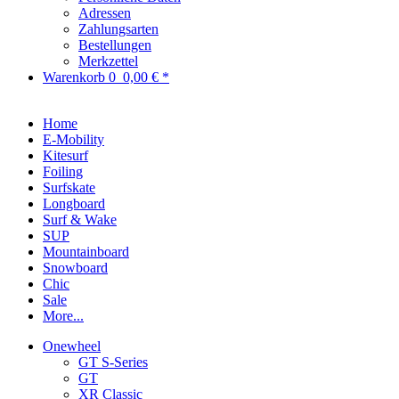
Adressen
Zahlungsarten
Bestellungen
Merkzettel
Warenkorb
0
0,00 € *
Home
E-Mobility
Kitesurf
Foiling
Surfskate
Longboard
Surf & Wake
SUP
Mountainboard
Snowboard
Chic
Sale
More...
Onewheel
GT S-Series
GT
XR Classic