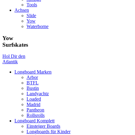
Tools
Achsen
Slide
Yow
Waterborne
Yow
Surfskates
Hol Dir den
Atlantik
Longboard Marken
Arbor
BTFL
Bustin
Landyachtz
Loaded
Madrid
Pantheon
Rollsrolls
Longboard Komplett
Einsteiger Boards
Longboards für Kinder