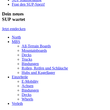
Frag den SUP-Spezi!
Dein neues
SUP wartet
Jetzt entdecken
North
MBS
All-Terrain Boards
Mountainboards
Decks
Trucks
Bindungen
Rollen, Reifen und Schläuche
Hubs und Kugellager
Einzelteile
E-Mobility
Achsen
Bindungen
Decks
Wheels
Verleih