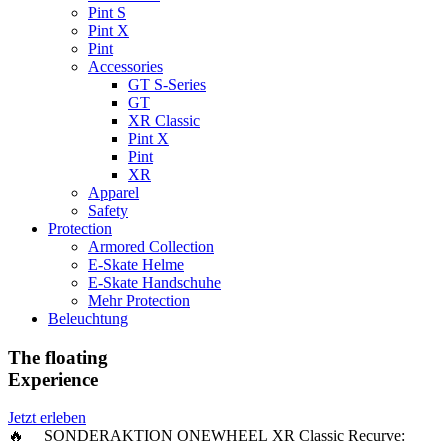
Pint S
Pint X
Pint
Accessories
GT S-Series
GT
XR Classic
Pint X
Pint
XR
Apparel
Safety
Protection
Armored Collection
E-Skate Helme
E-Skate Handschuhe
Mehr Protection
Beleuchtung
The floating
Experience
Jetzt erleben
🔥 SONDERAKTION ONEWHEEL XR Classic Recurve: