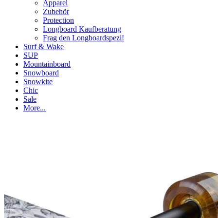
Apparel
Zubehör
Protection
Longboard Kaufberatung
Frag den Longboardspezi!
Surf & Wake
SUP
Mountainboard
Snowboard
Snowkite
Chic
Sale
More...