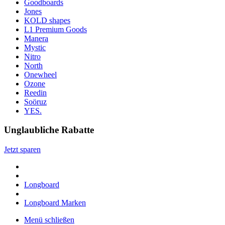
Goodboards
Jones
KOLD shapes
L1 Premium Goods
Manera
Mystic
Nitro
North
Onewheel
Ozone
Reedin
Soöruz
YES.
Unglaubliche Rabatte
Jetzt sparen
Longboard
Longboard Marken
Menü schließen