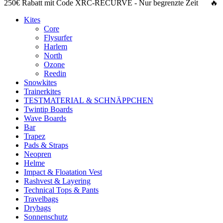
250€ Rabatt
mit Code
XRC-RECURVE
- Nur begrenzte Zeit 🔥
Kites
Core
Flysurfer
Harlem
North
Ozone
Reedin
Snowkites
Trainerkites
TESTMATERIAL & SCHNÄPPCHEN
Twintip Boards
Wave Boards
Bar
Trapez
Pads & Straps
Neopren
Helme
Impact & Floatation Vest
Rashvest & Layering
Technical Tops & Pants
Travelbags
Drybags
Sonnenschutz