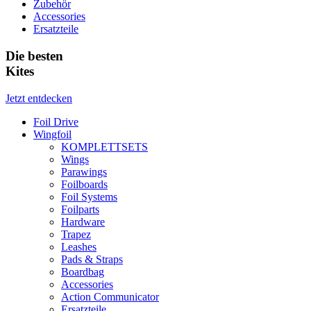
Zubehör
Accessories
Ersatzteile
Die besten
Kites
Jetzt entdecken
Foil Drive
Wingfoil
KOMPLETTSETS
Wings
Parawings
Foilboards
Foil Systems
Foilparts
Hardware
Trapez
Leashes
Pads & Straps
Boardbag
Accessories
Action Communicator
Ersatzteile