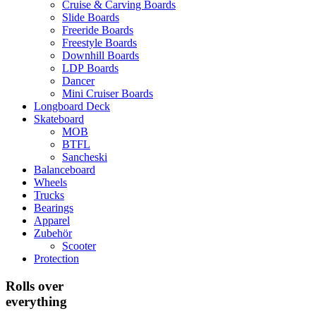
Cruise & Carving Boards
Slide Boards
Freeride Boards
Freestyle Boards
Downhill Boards
LDP Boards
Dancer
Mini Cruiser Boards
Longboard Deck
Skateboard
MOB
BTFL
Sancheski
Balanceboard
Wheels
Trucks
Bearings
Apparel
Zubehör
Scooter
Protection
Rolls over
everything