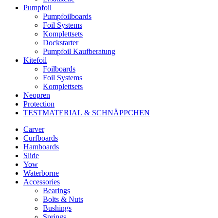
Pumpfoil
Pumpfoilboards
Foil Systems
Komplettsets
Dockstarter
Pumpfoil Kaufberatung
Kitefoil
Foilboards
Foil Systems
Komplettsets
Neopren
Protection
TESTMATERIAL & SCHNÄPPCHEN
Carver
Curfboards
Hamboards
Slide
Yow
Waterborne
Accessories
Bearings
Bolts & Nuts
Bushings
Springs