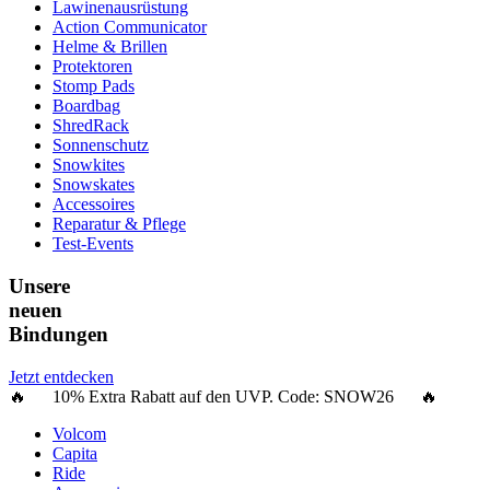
Lawinenausrüstung
Action Communicator
Helme & Brillen
Protektoren
Stomp Pads
Boardbag
ShredRack
Sonnenschutz
Snowkites
Snowskates
Accessoires
Reparatur & Pflege
Test-Events
Unsere
neuen
Bindungen
Jetzt entdecken
🔥 10% Extra Rabatt auf den UVP. Code:
SNOW26
🔥
Volcom
Capita
Ride