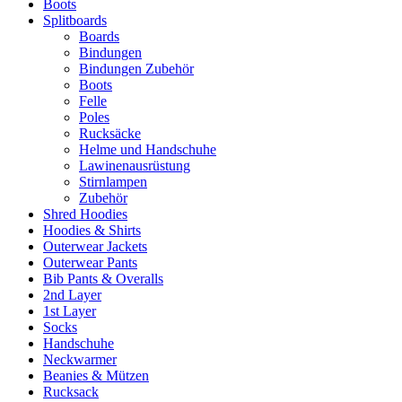
Boots
Splitboards
Boards
Bindungen
Bindungen Zubehör
Boots
Felle
Poles
Rucksäcke
Helme und Handschuhe
Lawinenausrüstung
Stirnlampen
Zubehör
Shred Hoodies
Hoodies & Shirts
Outerwear Jackets
Outerwear Pants
Bib Pants & Overalls
2nd Layer
1st Layer
Socks
Handschuhe
Neckwarmer
Beanies & Mützen
Rucksack