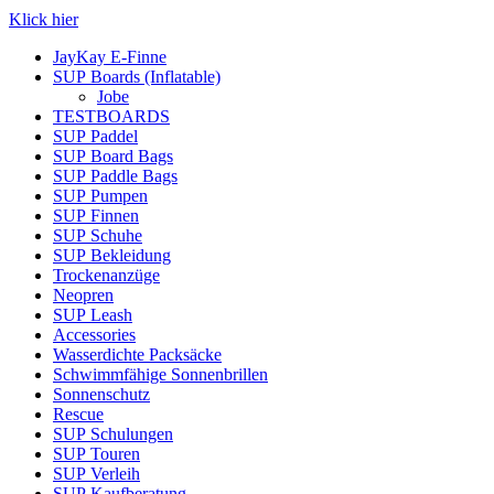
Klick hier
JayKay E-Finne
SUP Boards (Inflatable)
Jobe
TESTBOARDS
SUP Paddel
SUP Board Bags
SUP Paddle Bags
SUP Pumpen
SUP Finnen
SUP Schuhe
SUP Bekleidung
Trockenanzüge
Neopren
SUP Leash
Accessories
Wasserdichte Packsäcke
Schwimmfähige Sonnenbrillen
Sonnenschutz
Rescue
SUP Schulungen
SUP Touren
SUP Verleih
SUP Kaufberatung