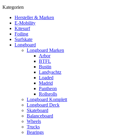
Kategorien
Hersteller & Marken
E-Mobility
Kitesurf
Foiling
Surfskate
Longboard
Longboard Marken
Arbor
BTFL
Bustin
Landyachtz
Loaded
Madrid
Pantheon
Rollsrolls
Longboard Komplett
Longboard Deck
Skateboard
Balanceboard
Wheels
Trucks
Bearings