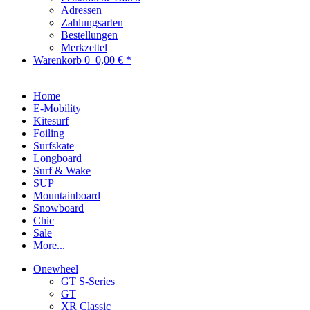
Adressen
Zahlungsarten
Bestellungen
Merkzettel
Warenkorb
0
0,00 € *
Home
E-Mobility
Kitesurf
Foiling
Surfskate
Longboard
Surf & Wake
SUP
Mountainboard
Snowboard
Chic
Sale
More...
Onewheel
GT S-Series
GT
XR Classic