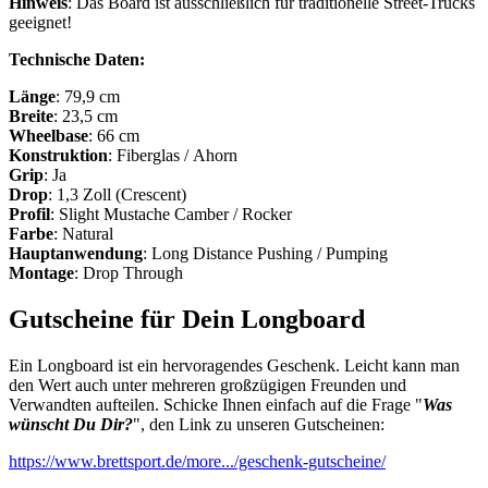
Hinweis
: Das Board ist ausschließlich für traditionelle Street-Trucks
geeignet!
Technische Daten:
Länge
: 79,9 cm
Breite
: 23,5 cm
Wheelbase
: 66 cm
Konstruktion
: Fiberglas / Ahorn
Grip
: Ja
Drop
: 1,3 Zoll (Crescent)
Profil
: Slight Mustache Camber / Rocker
Farbe
: Natural
Hauptanwendung
: Long Distance Pushing / Pumping
Montage
: Drop Through
Gutscheine für Dein Longboard
Ein Longboard ist ein hervoragendes Geschenk. Leicht kann man
den Wert auch unter mehreren großzügigen Freunden und
Verwandten aufteilen. Schicke Ihnen einfach auf die Frage "
Was
wünscht Du Dir?
", den Link zu unseren Gutscheinen:
https://www.brettsport.de/more.../geschenk-gutscheine/