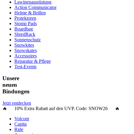
Lawinenausrüstung
Action Communicator
Helme & Brillen
Protektoren
Stomp Pads
Boardbag
ShredRack
Sonnenschutz
Snowkites
Snowskates
Accessoires
Reparatur & Pflege
Test-Events
Unsere
neuen
Bindungen
Jetzt entdecken
🔥 10% Extra Rabatt auf den UVP. Code:
SNOW26
🔥
Volcom
Capita
Ride