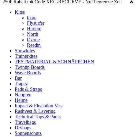
250€ Rabatt
mit Code
XRC-RECURVE
- Nur begrenzte Zeit 🔥
Kites
Core
Flysurfer
Harlem
North
Ozone
Reedin
Snowkites
Trainerkites
TESTMATERIAL & SCHNÄPPCHEN
Twintip Boards
Wave Boards
Bar
Trapez
Pads & Straps
Neopren
Helme
Impact & Floatation Vest
Rashvest & Layering
Technical Tops & Pants
Travelbags
Drybags
Sonnenschutz