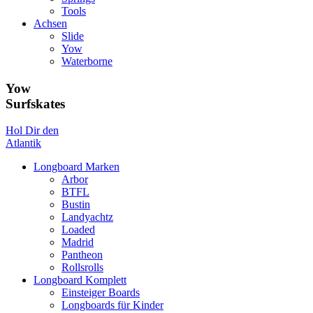
Tools
Achsen
Slide
Yow
Waterborne
Yow
Surfskates
Hol Dir den
Atlantik
Longboard Marken
Arbor
BTFL
Bustin
Landyachtz
Loaded
Madrid
Pantheon
Rollsrolls
Longboard Komplett
Einsteiger Boards
Longboards für Kinder