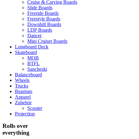
Cruise & Carving Boards
Slide Boards
Freeride Boards
Freestyle Boards
Downhill Boards
LDP Boards
Dancer
Mini Cruiser Boards
Longboard Deck
Skateboard
MOB
BTFL
Sancheski
Balanceboard
Wheels
Trucks
Bearings
Apparel
Zubehör
Scooter
Protection
Rolls over
everything