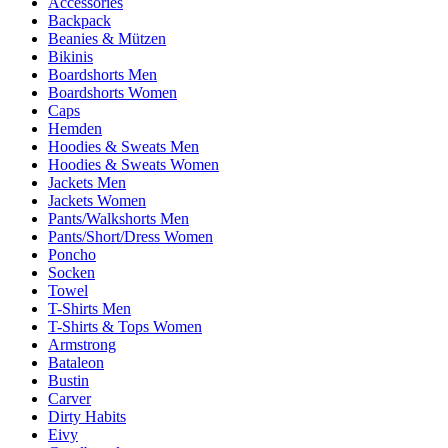
Accessories
Backpack
Beanies & Mützen
Bikinis
Boardshorts Men
Boardshorts Women
Caps
Hemden
Hoodies & Sweats Men
Hoodies & Sweats Women
Jackets Men
Jackets Women
Pants/Walkshorts Men
Pants/Short/Dress Women
Poncho
Socken
Towel
T-Shirts Men
T-Shirts & Tops Women
Armstrong
Bataleon
Bustin
Carver
Dirty Habits
Eivy