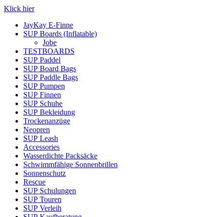
Klick hier
JayKay E-Finne
SUP Boards (Inflatable)
Jobe
TESTBOARDS
SUP Paddel
SUP Board Bags
SUP Paddle Bags
SUP Pumpen
SUP Finnen
SUP Schuhe
SUP Bekleidung
Trockenanzüge
Neopren
SUP Leash
Accessories
Wasserdichte Packsäcke
Schwimmfähige Sonnenbrillen
Sonnenschutz
Rescue
SUP Schulungen
SUP Touren
SUP Verleih
SUP Kaufberatung