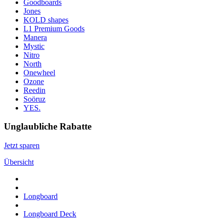
Goodboards
Jones
KOLD shapes
L1 Premium Goods
Manera
Mystic
Nitro
North
Onewheel
Ozone
Reedin
Soöruz
YES.
Unglaubliche Rabatte
Jetzt sparen
Übersicht
Longboard
Longboard Deck