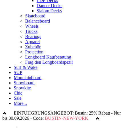
LDP Decks
Dancer Decks
Slalom Decks
Skateboard
Balanceboard
Wheels
Trucks
Bearings
Apparel
Zubehör
Protection
Longboard Kaufberatung
Frag den Longboardspezi!
Surf & Wake
SUP
Mountainboard
Snowboard
Snowkite
Chic
Sale
More...
🔥 EINFÜHGRUNGSANGEBOT: Bustin: 25% Rabatt - Nur
bis 30.09.2026 - Code:
BUSTIN-NEW-YORK
🔥