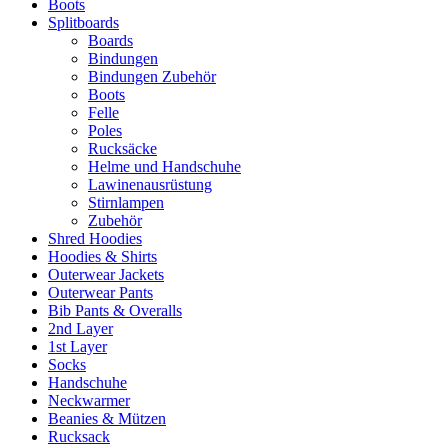
Boots
Splitboards
Boards
Bindungen
Bindungen Zubehör
Boots
Felle
Poles
Rucksäcke
Helme und Handschuhe
Lawinenausrüstung
Stirnlampen
Zubehör
Shred Hoodies
Hoodies & Shirts
Outerwear Jackets
Outerwear Pants
Bib Pants & Overalls
2nd Layer
1st Layer
Socks
Handschuhe
Neckwarmer
Beanies & Mützen
Rucksack