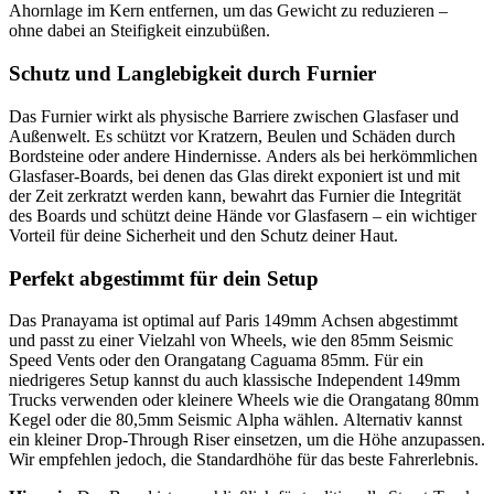
Ahornlage im Kern entfernen, um das Gewicht zu reduzieren –
ohne dabei an Steifigkeit einzubüßen.
Schutz und Langlebigkeit durch Furnier
Das Furnier wirkt als physische Barriere zwischen Glasfaser und
Außenwelt. Es schützt vor Kratzern, Beulen und Schäden durch
Bordsteine oder andere Hindernisse. Anders als bei herkömmlichen
Glasfaser-Boards, bei denen das Glas direkt exponiert ist und mit
der Zeit zerkratzt werden kann, bewahrt das Furnier die Integrität
des Boards und schützt deine Hände vor Glasfasern – ein wichtiger
Vorteil für deine Sicherheit und den Schutz deiner Haut.
Perfekt abgestimmt für dein Setup
Das Pranayama ist optimal auf Paris 149mm Achsen abgestimmt
und passt zu einer Vielzahl von Wheels, wie den 85mm Seismic
Speed Vents oder den Orangatang Caguama 85mm. Für ein
niedrigeres Setup kannst du auch klassische Independent 149mm
Trucks verwenden oder kleinere Wheels wie die Orangatang 80mm
Kegel oder die 80,5mm Seismic Alpha wählen. Alternativ kannst
ein kleiner Drop-Through Riser einsetzen, um die Höhe anzupassen.
Wir empfehlen jedoch, die Standardhöhe für das beste Fahrerlebnis.