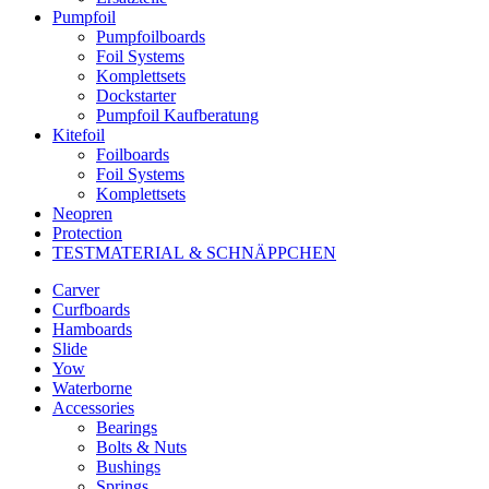
Pumpfoil
Pumpfoilboards
Foil Systems
Komplettsets
Dockstarter
Pumpfoil Kaufberatung
Kitefoil
Foilboards
Foil Systems
Komplettsets
Neopren
Protection
TESTMATERIAL & SCHNÄPPCHEN
Carver
Curfboards
Hamboards
Slide
Yow
Waterborne
Accessories
Bearings
Bolts & Nuts
Bushings
Springs