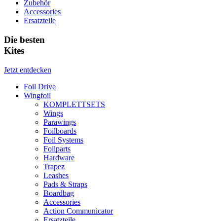
Zubehör
Accessories
Ersatzteile
Die besten
Kites
Jetzt entdecken
Foil Drive
Wingfoil
KOMPLETTSETS
Wings
Parawings
Foilboards
Foil Systems
Foilparts
Hardware
Trapez
Leashes
Pads & Straps
Boardbag
Accessories
Action Communicator
Ersatzteile