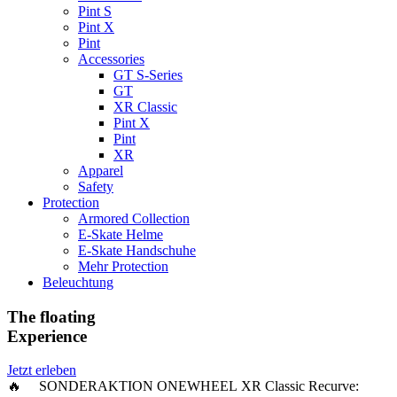
Pint S
Pint X
Pint
Accessories
GT S-Series
GT
XR Classic
Pint X
Pint
XR
Apparel
Safety
Protection
Armored Collection
E-Skate Helme
E-Skate Handschuhe
Mehr Protection
Beleuchtung
The floating
Experience
Jetzt erleben
🔥 SONDERAKTION ONEWHEEL XR Classic Recurve: