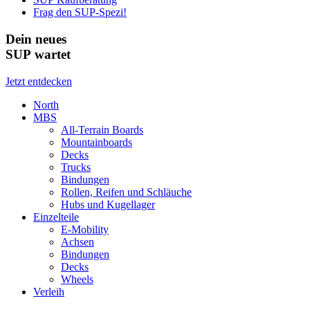
Frag den SUP-Spezi!
Dein neues
SUP wartet
Jetzt entdecken
North
MBS
All-Terrain Boards
Mountainboards
Decks
Trucks
Bindungen
Rollen, Reifen und Schläuche
Hubs und Kugellager
Einzelteile
E-Mobility
Achsen
Bindungen
Decks
Wheels
Verleih