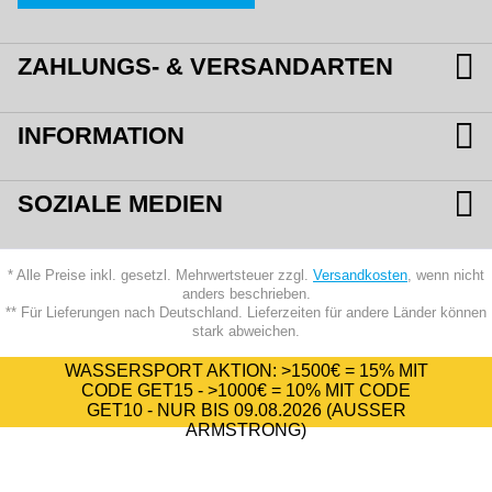
ZAHLUNGS- & VERSANDARTEN
INFORMATION
SOZIALE MEDIEN
* Alle Preise inkl. gesetzl. Mehrwertsteuer zzgl.
Versandkosten
, wenn nicht
anders beschrieben.
** Für Lieferungen nach Deutschland. Lieferzeiten für andere Länder können
stark abweichen.
WASSERSPORT AKTION:
>1500€ = 15%
MIT
CODE
GET15
-
>1000€ = 10%
MIT CODE
GET10
- NUR BIS 09.08.2026 (AUSSER A
RMSTRONG)