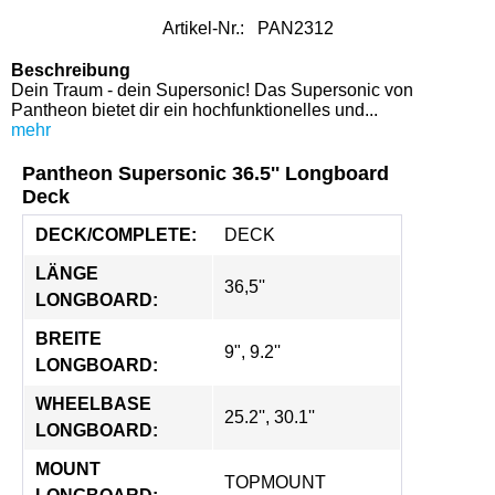
Artikel-Nr.:
PAN2312
Beschreibung
Dein Traum - dein Supersonic! Das Supersonic von
Pantheon bietet dir ein hochfunktionelles und...
mehr
Pantheon Supersonic 36.5'' Longboard
Deck
DECK/COMPLETE:
DECK
LÄNGE 
36,5''
LONGBOARD:
BREITE 
9", 9.2''
LONGBOARD:
WHEELBASE 
25.2'', 30.1''
LONGBOARD:
MOUNT 
TOPMOUNT