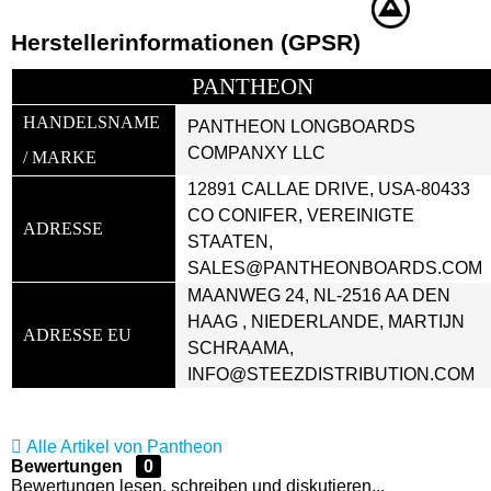
Herstellerinformationen (GPSR)
PANTHEON
HANDELSNAME 
PANTHEON LONGBOARDS 
COMPANXY LLC
/ MARKE
12891 CALLAE DRIVE, USA-80433 
CO CONIFER, VEREINIGTE 
ADRESSE
STAATEN, 
SALES@PANTHEONBOARDS.COM
MAANWEG 24, NL-2516 AA DEN 
HAAG , NIEDERLANDE, MARTIJN 
ADRESSE EU
SCHRAAMA, 
INFO@STEEZDISTRIBUTION.COM
Alle Artikel von Pantheon
Bewertungen
0
Bewertungen lesen, schreiben und diskutieren...