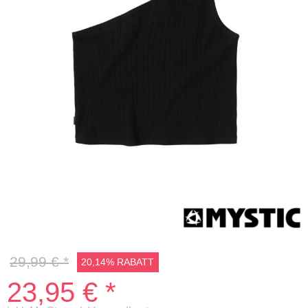
20%
29,99 € *
20,14% RABATT
23,95 € *