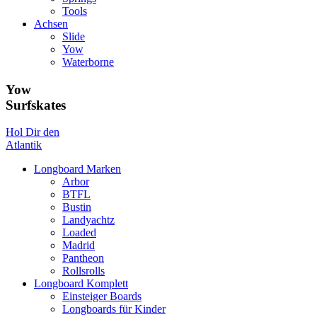
Tools
Achsen
Slide
Yow
Waterborne
Yow
Surfskates
Hol Dir den
Atlantik
Longboard Marken
Arbor
BTFL
Bustin
Landyachtz
Loaded
Madrid
Pantheon
Rollsrolls
Longboard Komplett
Einsteiger Boards
Longboards für Kinder