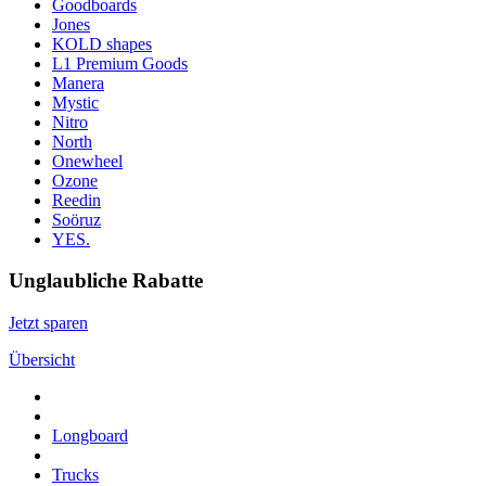
Goodboards
Jones
KOLD shapes
L1 Premium Goods
Manera
Mystic
Nitro
North
Onewheel
Ozone
Reedin
Soöruz
YES.
Unglaubliche Rabatte
Jetzt sparen
Übersicht
Longboard
Trucks