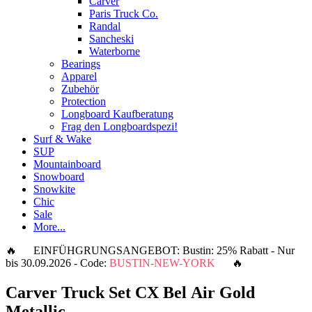
Carver
Paris Truck Co.
Randal
Sancheski
Waterborne
Bearings
Apparel
Zubehör
Protection
Longboard Kaufberatung
Frag den Longboardspezi!
Surf & Wake
SUP
Mountainboard
Snowboard
Snowkite
Chic
Sale
More...
🔥 EINFÜHGRUNGSANGEBOT: Bustin: 25% Rabatt - Nur
bis 30.09.2026 - Code:
BUSTIN-NEW-YORK
🔥
Carver Truck Set CX Bel Air Gold
Metallic