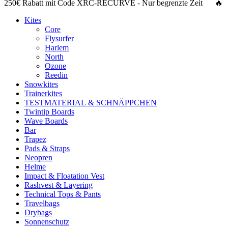
250€ Rabatt
mit Code
XRC-RECURVE
- Nur begrenzte Zeit 🔥
Kites
Core
Flysurfer
Harlem
North
Ozone
Reedin
Snowkites
Trainerkites
TESTMATERIAL & SCHNÄPPCHEN
Twintip Boards
Wave Boards
Bar
Trapez
Pads & Straps
Neopren
Helme
Impact & Floatation Vest
Rashvest & Layering
Technical Tops & Pants
Travelbags
Drybags
Sonnenschutz