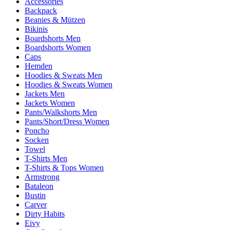
Accessories
Backpack
Beanies & Mützen
Bikinis
Boardshorts Men
Boardshorts Women
Caps
Hemden
Hoodies & Sweats Men
Hoodies & Sweats Women
Jackets Men
Jackets Women
Pants/Walkshorts Men
Pants/Short/Dress Women
Poncho
Socken
Towel
T-Shirts Men
T-Shirts & Tops Women
Armstrong
Bataleon
Bustin
Carver
Dirty Habits
Eivy