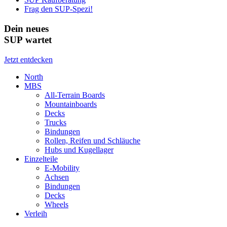
Frag den SUP-Spezi!
Dein neues
SUP wartet
Jetzt entdecken
North
MBS
All-Terrain Boards
Mountainboards
Decks
Trucks
Bindungen
Rollen, Reifen und Schläuche
Hubs und Kugellager
Einzelteile
E-Mobility
Achsen
Bindungen
Decks
Wheels
Verleih