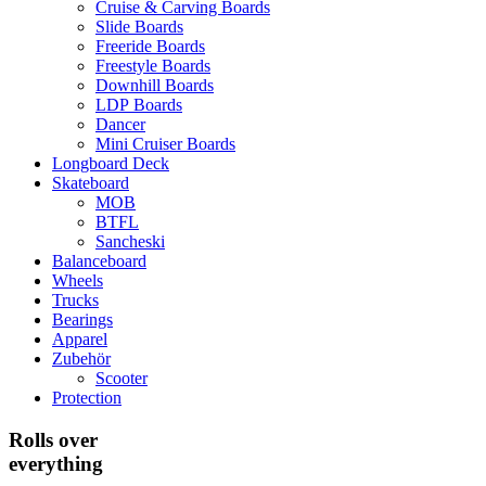
Cruise & Carving Boards
Slide Boards
Freeride Boards
Freestyle Boards
Downhill Boards
LDP Boards
Dancer
Mini Cruiser Boards
Longboard Deck
Skateboard
MOB
BTFL
Sancheski
Balanceboard
Wheels
Trucks
Bearings
Apparel
Zubehör
Scooter
Protection
Rolls over
everything