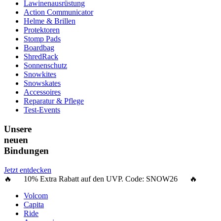
Lawinenausrüstung
Action Communicator
Helme & Brillen
Protektoren
Stomp Pads
Boardbag
ShredRack
Sonnenschutz
Snowkites
Snowskates
Accessoires
Reparatur & Pflege
Test-Events
Unsere
neuen
Bindungen
Jetzt entdecken
🔥 10% Extra Rabatt auf den UVP. Code:
SNOW26
🔥
Volcom
Capita
Ride