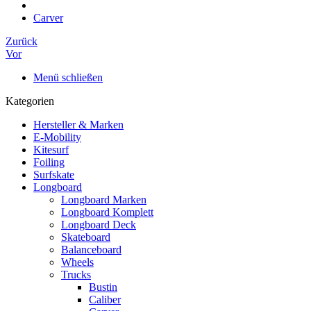
Carver
Zurück
Vor
Menü schließen
Kategorien
Hersteller & Marken
E-Mobility
Kitesurf
Foiling
Surfskate
Longboard
Longboard Marken
Longboard Komplett
Longboard Deck
Skateboard
Balanceboard
Wheels
Trucks
Bustin
Caliber