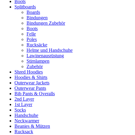
Boots
Splitboards
Boards
Bindungen
Bindungen Zubehör
Boots
Felle
Poles
Rucksäcke
Helme und Handschuhe
Lawinenausrüstung
Stirnlampen
Zubehör
Shred Hoodies
Hoodies & Shirts
Outerwear Jackets
Outerwear Pants
Bib Pants & Overalls
2nd Layer
1st Layer
Socks
Handschuhe
Neckwarmer
Beanies & Mützen
Rucksack