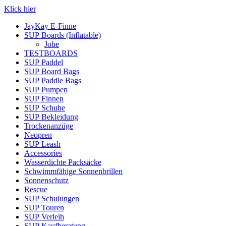
Klick hier
JayKay E-Finne
SUP Boards (Inflatable)
Jobe
TESTBOARDS
SUP Paddel
SUP Board Bags
SUP Paddle Bags
SUP Pumpen
SUP Finnen
SUP Schuhe
SUP Bekleidung
Trockenanzüge
Neopren
SUP Leash
Accessories
Wasserdichte Packsäcke
Schwimmfähige Sonnenbrillen
Sonnenschutz
Rescue
SUP Schulungen
SUP Touren
SUP Verleih
SUP Kaufberatung