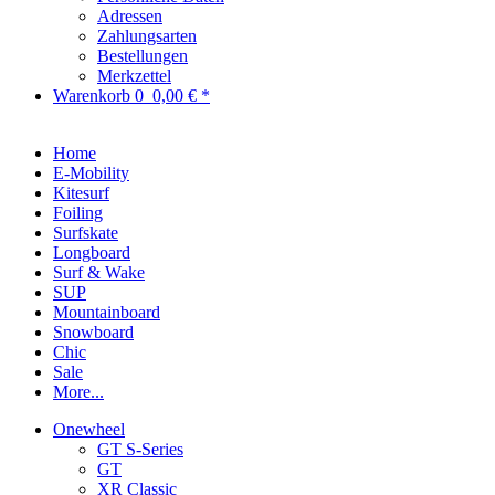
Adressen
Zahlungsarten
Bestellungen
Merkzettel
Warenkorb
0
0,00 € *
Home
E-Mobility
Kitesurf
Foiling
Surfskate
Longboard
Surf & Wake
SUP
Mountainboard
Snowboard
Chic
Sale
More...
Onewheel
GT S-Series
GT
XR Classic