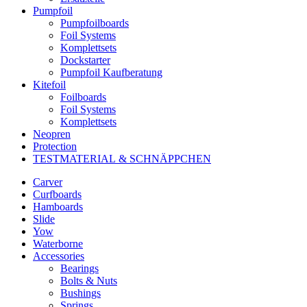
Pumpfoil
Pumpfoilboards
Foil Systems
Komplettsets
Dockstarter
Pumpfoil Kaufberatung
Kitefoil
Foilboards
Foil Systems
Komplettsets
Neopren
Protection
TESTMATERIAL & SCHNÄPPCHEN
Carver
Curfboards
Hamboards
Slide
Yow
Waterborne
Accessories
Bearings
Bolts & Nuts
Bushings
Springs