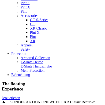
Pint S
Pint X
Pint
Accessories
GT S-Series
GT
XR Classic
Pint X
Pint
XR
Apparel
Safety
Protection
Armored Collection
E-Skate Helme
E-Skate Handschuhe
Mehr Protection
Beleuchtung
The floating
Experience
Jetzt erleben
🔥 SONDERAKTION ONEWHEEL XR Classic Recurve: