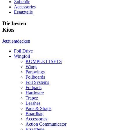
Zubehör
Accessories
Ersatzteile
Die besten
Kites
Jetzt entdecken
Foil Drive
Wingfoil
KOMPLETTSETS
Wings
Parawings
Foilboards
Foil Systems
Foilparts
Hardware
Trapez
Leashes
Pads & Straps
Boardbag
Accessories
Action Communicator
Ersatzteile