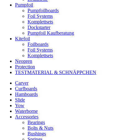
Pumpfoil
Pumpfoilboards
Foil Systems
Komplettsets
Dockstarter
Pumpfoil Kaufberatung
Kitefoil
Foilboards
Foil Systems
Komplettsets
Neopren
Protection
TESTMATERIAL & SCHNÄPPCHEN
Carver
Curfboards
Hamboards
Slide
Yow
Waterborne
Accessories
Bearings
Bolts & Nuts
Bushings
Springs