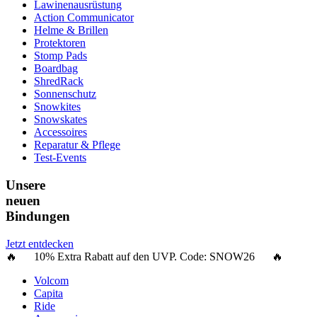
Lawinenausrüstung
Action Communicator
Helme & Brillen
Protektoren
Stomp Pads
Boardbag
ShredRack
Sonnenschutz
Snowkites
Snowskates
Accessoires
Reparatur & Pflege
Test-Events
Unsere
neuen
Bindungen
Jetzt entdecken
🔥 10% Extra Rabatt auf den UVP. Code:
SNOW26
🔥
Volcom
Capita
Ride