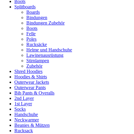
Boots
Splitboards
Boards
Bindungen
Bindungen Zubehör
Boots
Felle
Poles
Rucksäcke
Helme und Handschuhe
Lawinenausrüstung
Stirnlampen
Zubehör
Shred Hoodies
Hoodies & Shirts
Outerwear Jackets
Outerwear Pants
Bib Pants & Overalls
2nd Layer
1st Layer
Socks
Handschuhe
Neckwarmer
Beanies & Mützen
Rucksack