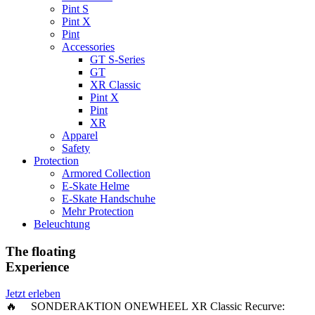
Pint S
Pint X
Pint
Accessories
GT S-Series
GT
XR Classic
Pint X
Pint
XR
Apparel
Safety
Protection
Armored Collection
E-Skate Helme
E-Skate Handschuhe
Mehr Protection
Beleuchtung
The floating
Experience
Jetzt erleben
🔥 SONDERAKTION ONEWHEEL XR Classic Recurve: