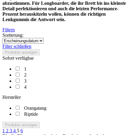
abzustimmen. Für Longboarder, die ihr Brett bis ins kleinste
Detail perfektionieren und auch die letzten Performance-
Prozent herauskitzeln wollen, können die richtigen
Lenkgummis die Antwort sein.
Filtern
Sortierung:
Filter schließen
Produkte anzeigen
Sofort verfügbar
1
2
3
4
Hersteller
Orangatang
Riptide
Produkte anzeigen
1
2
3
4
5
6