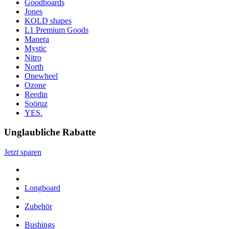
Goodboards
Jones
KOLD shapes
L1 Premium Goods
Manera
Mystic
Nitro
North
Onewheel
Ozone
Reedin
Soöruz
YES.
Unglaubliche Rabatte
Jetzt sparen
Longboard
Zubehör
Bushings