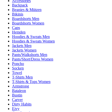
Accessories
Backpack
Beanies & Mützen
Bikinis
Boardshorts Men
Boardshorts Women
Caps
Hemden
Hoodies & Sweats Men
Hoodies & Sweats Women
Jackets Men
Jackets Women
Pants/Walkshorts Men
Pants/Short/Dress Women
Poncho
Socken
Towel
T-Shirts Men
T-Shirts & Tops Women
Armstrong
Bataleon
Bustin
Carver
Dirty Habits
Eivy