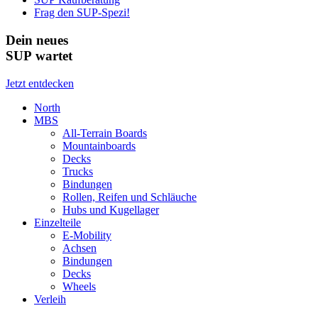
Frag den SUP-Spezi!
Dein neues
SUP wartet
Jetzt entdecken
North
MBS
All-Terrain Boards
Mountainboards
Decks
Trucks
Bindungen
Rollen, Reifen und Schläuche
Hubs und Kugellager
Einzelteile
E-Mobility
Achsen
Bindungen
Decks
Wheels
Verleih