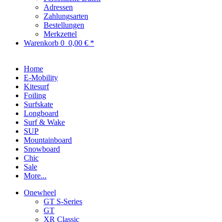
Adressen
Zahlungsarten
Bestellungen
Merkzettel
Warenkorb
0
0,00 € *
Home
E-Mobility
Kitesurf
Foiling
Surfskate
Longboard
Surf & Wake
SUP
Mountainboard
Snowboard
Chic
Sale
More...
Onewheel
GT S-Series
GT
XR Classic