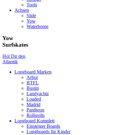
Tools
Achsen
Slide
Yow
Waterborne
Yow
Surfskates
Hol Dir den
Atlantik
Longboard Marken
Arbor
BTFL
Bustin
Landyachtz
Loaded
Madrid
Pantheon
Rollsrolls
Longboard Komplett
Einsteiger Boards
Longboards für Kinder