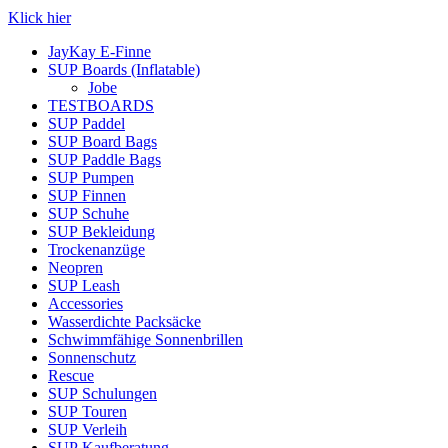
Klick hier
JayKay E-Finne
SUP Boards (Inflatable)
Jobe
TESTBOARDS
SUP Paddel
SUP Board Bags
SUP Paddle Bags
SUP Pumpen
SUP Finnen
SUP Schuhe
SUP Bekleidung
Trockenanzüge
Neopren
SUP Leash
Accessories
Wasserdichte Packsäcke
Schwimmfähige Sonnenbrillen
Sonnenschutz
Rescue
SUP Schulungen
SUP Touren
SUP Verleih
SUP Kaufberatung