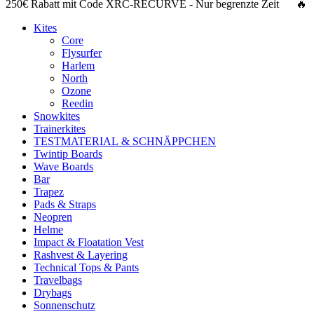
250€ Rabatt
mit Code
XRC-RECURVE
- Nur begrenzte Zeit 🔥
Kites
Core
Flysurfer
Harlem
North
Ozone
Reedin
Snowkites
Trainerkites
TESTMATERIAL & SCHNÄPPCHEN
Twintip Boards
Wave Boards
Bar
Trapez
Pads & Straps
Neopren
Helme
Impact & Floatation Vest
Rashvest & Layering
Technical Tops & Pants
Travelbags
Drybags
Sonnenschutz