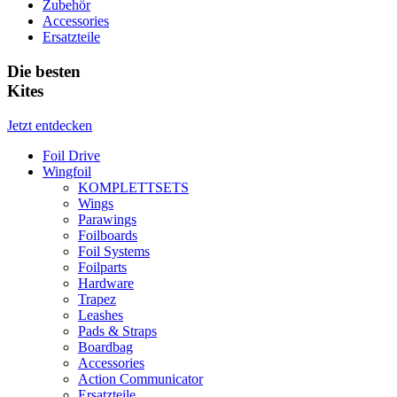
Zubehör
Accessories
Ersatzteile
Die besten
Kites
Jetzt entdecken
Foil Drive
Wingfoil
KOMPLETTSETS
Wings
Parawings
Foilboards
Foil Systems
Foilparts
Hardware
Trapez
Leashes
Pads & Straps
Boardbag
Accessories
Action Communicator
Ersatzteile