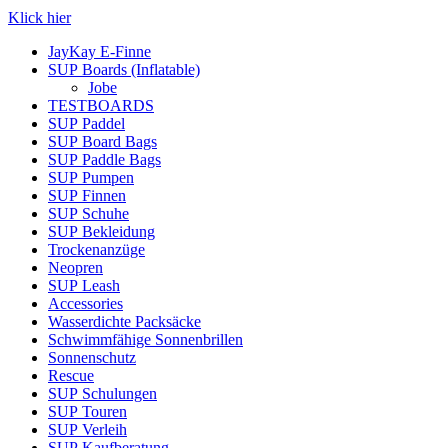
Klick hier
JayKay E-Finne
SUP Boards (Inflatable)
Jobe
TESTBOARDS
SUP Paddel
SUP Board Bags
SUP Paddle Bags
SUP Pumpen
SUP Finnen
SUP Schuhe
SUP Bekleidung
Trockenanzüge
Neopren
SUP Leash
Accessories
Wasserdichte Packsäcke
Schwimmfähige Sonnenbrillen
Sonnenschutz
Rescue
SUP Schulungen
SUP Touren
SUP Verleih
SUP Kaufberatung