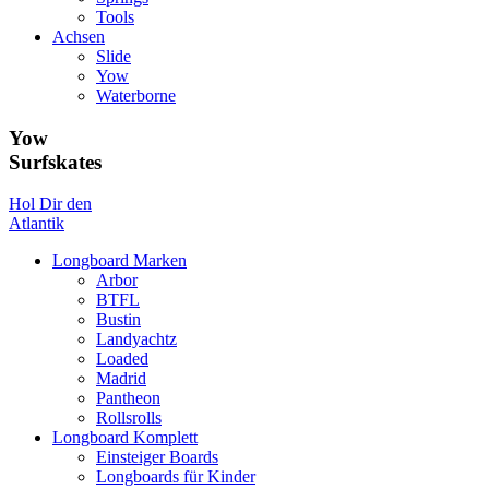
Tools
Achsen
Slide
Yow
Waterborne
Yow
Surfskates
Hol Dir den
Atlantik
Longboard Marken
Arbor
BTFL
Bustin
Landyachtz
Loaded
Madrid
Pantheon
Rollsrolls
Longboard Komplett
Einsteiger Boards
Longboards für Kinder