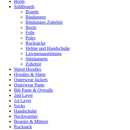
Boots
Splitboards
Boards
Bindungen
Bindungen Zubehör
Boots
Felle
Poles
Rucksäcke
Helme und Handschuhe
Lawinenausrüstung
Stirnlampen
Zubehör
Shred Hoodies
Hoodies & Shirts
Outerwear Jackets
Outerwear Pants
Bib Pants & Overalls
2nd Layer
1st Layer
Socks
Handschuhe
Neckwarmer
Beanies & Mützen
Rucksack