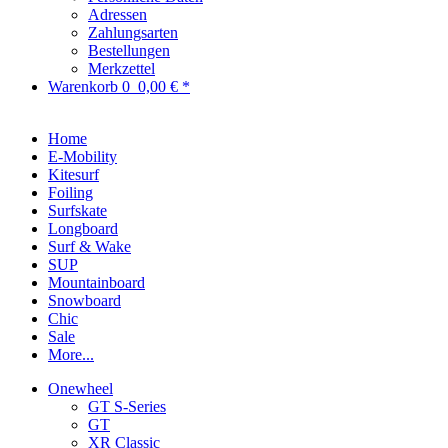
Adressen
Zahlungsarten
Bestellungen
Merkzettel
Warenkorb
0
0,00 € *
Home
E-Mobility
Kitesurf
Foiling
Surfskate
Longboard
Surf & Wake
SUP
Mountainboard
Snowboard
Chic
Sale
More...
Onewheel
GT S-Series
GT
XR Classic