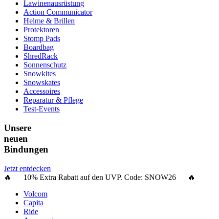
Lawinenausrüstung
Action Communicator
Helme & Brillen
Protektoren
Stomp Pads
Boardbag
ShredRack
Sonnenschutz
Snowkites
Snowskates
Accessoires
Reparatur & Pflege
Test-Events
Unsere
neuen
Bindungen
Jetzt entdecken
🔥 10% Extra Rabatt auf den UVP. Code:
SNOW26
🔥
Volcom
Capita
Ride