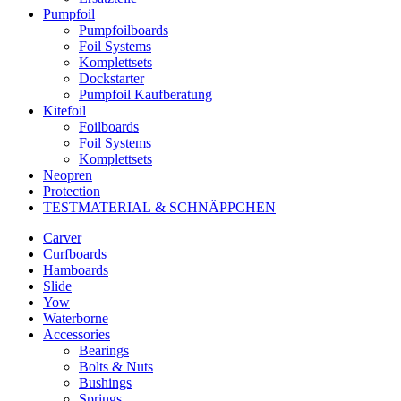
Pumpfoil
Pumpfoilboards
Foil Systems
Komplettsets
Dockstarter
Pumpfoil Kaufberatung
Kitefoil
Foilboards
Foil Systems
Komplettsets
Neopren
Protection
TESTMATERIAL & SCHNÄPPCHEN
Carver
Curfboards
Hamboards
Slide
Yow
Waterborne
Accessories
Bearings
Bolts & Nuts
Bushings
Springs