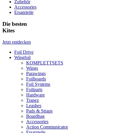
Zubehör
Accessories
Ersatzteile
Die besten
Kites
Jetzt entdecken
Foil Drive
Wingfoil
KOMPLETTSETS
Wings
Parawings
Foilboards
Foil Systems
Foilparts
Hardware
Trapez
Leashes
Pads & Straps
Boardbag
Accessories
Action Communicator
Ersatzteile