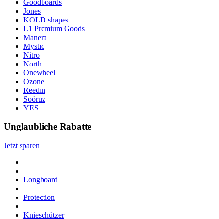
Goodboards
Jones
KOLD shapes
L1 Premium Goods
Manera
Mystic
Nitro
North
Onewheel
Ozone
Reedin
Soöruz
YES.
Unglaubliche Rabatte
Jetzt sparen
Longboard
Protection
Knieschützer