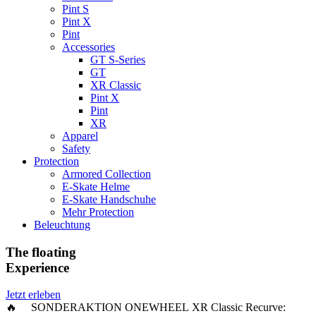
Pint S
Pint X
Pint
Accessories
GT S-Series
GT
XR Classic
Pint X
Pint
XR
Apparel
Safety
Protection
Armored Collection
E-Skate Helme
E-Skate Handschuhe
Mehr Protection
Beleuchtung
The floating
Experience
Jetzt erleben
🔥 SONDERAKTION ONEWHEEL XR Classic Recurve: