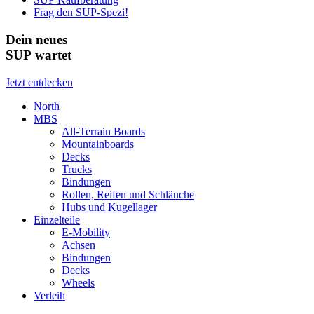
Frag den SUP-Spezi!
Dein neues
SUP wartet
Jetzt entdecken
North
MBS
All-Terrain Boards
Mountainboards
Decks
Trucks
Bindungen
Rollen, Reifen und Schläuche
Hubs und Kugellager
Einzelteile
E-Mobility
Achsen
Bindungen
Decks
Wheels
Verleih