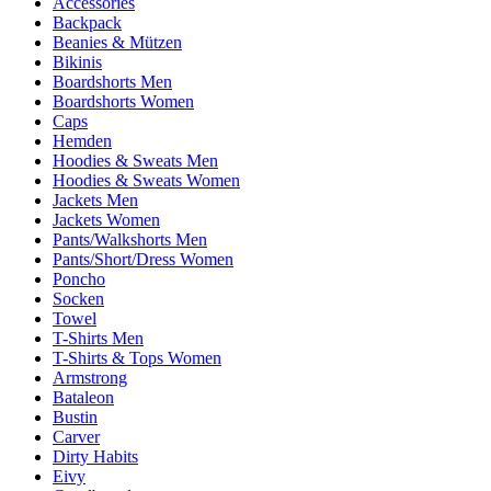
Accessories
Backpack
Beanies & Mützen
Bikinis
Boardshorts Men
Boardshorts Women
Caps
Hemden
Hoodies & Sweats Men
Hoodies & Sweats Women
Jackets Men
Jackets Women
Pants/Walkshorts Men
Pants/Short/Dress Women
Poncho
Socken
Towel
T-Shirts Men
T-Shirts & Tops Women
Armstrong
Bataleon
Bustin
Carver
Dirty Habits
Eivy