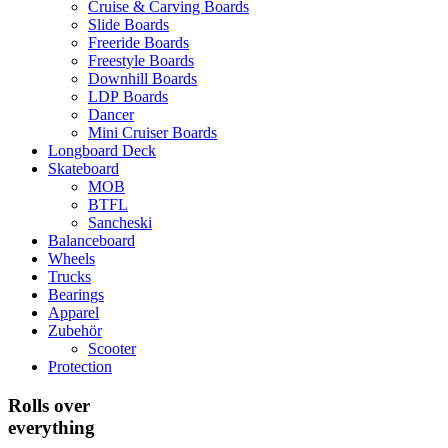
Cruise & Carving Boards
Slide Boards
Freeride Boards
Freestyle Boards
Downhill Boards
LDP Boards
Dancer
Mini Cruiser Boards
Longboard Deck
Skateboard
MOB
BTFL
Sancheski
Balanceboard
Wheels
Trucks
Bearings
Apparel
Zubehör
Scooter
Protection
Rolls over
everything