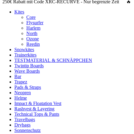
250€ Rabatt
mit Code
XRC-RECURVE
- Nur begrenzte Zeit 🔥
Kites
Core
Flysurfer
Harlem
North
Ozone
Reedin
Snowkites
Trainerkites
TESTMATERIAL & SCHNÄPPCHEN
Twintip Boards
Wave Boards
Bar
Trapez
Pads & Straps
Neopren
Helme
Impact & Floatation Vest
Rashvest & Layering
Technical Tops & Pants
Travelbags
Drybags
Sonnenschutz